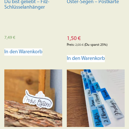
Du bist geliebt – Filz-
Oster-Segen – Postkarte
Schlüsselanhänger
7,49
€
1,50
€
Preis:
2,00
€
(Du sparst 25%)
In den Warenkorb
In den Warenkorb