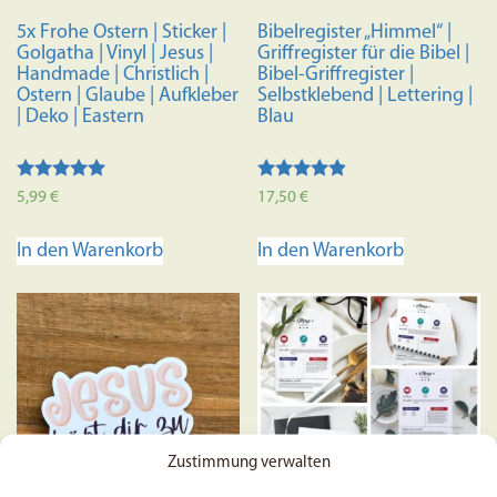
5x Frohe Ostern | Sticker |
Bibelregister „Himmel“ |
Golgatha | Vinyl | Jesus |
Griffregister für die Bibel |
Handmade | Christlich |
Bibel-Griffregister |
Ostern | Glaube | Aufkleber
Selbstklebend | Lettering |
| Deko | Eastern
Blau
Bewertet mit
Bewertet
5,99
€
17,50
€
5.00
mit
von 5
4.70
von 5
In den Warenkorb
In den Warenkorb
Zustimmung verwalten