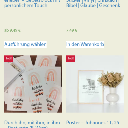
erleben – Gebetsblock mit
Sticker | Vinyl | Christlich |
persönlichem Touch
Bibel | Glaube | Geschenk
ab
9,49
€
7,49
€
Dieses
Ausführung wählen
In den Warenkorb
Produkt
weist
SALE
SALE
mehrere
Varianten
auf.
Die
Optionen
können
auf
der
Produktseite
Durch ihn, mit ihm, in ihm
Poster – Johannes 11, 25
gewählt