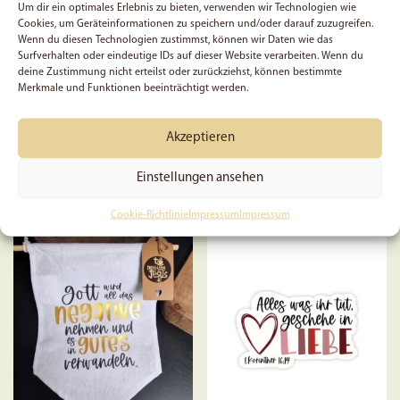
Um dir ein optimales Erlebnis zu bieten, verwenden wir Technologien wie
Cookies, um Geräteinformationen zu speichern und/oder darauf zuzugreifen.
Wenn du diesen Technologien zustimmst, können wir Daten wie das
5x Jesus hört dir zu |
Biblestudy-Card – Mose-
Surfverhalten oder eindeutige IDs auf dieser Website verarbeiten. Wenn du
Christlicher Sticker |
Set
deine Zustimmung nicht erteilst oder zurückziehst, können bestimmte
Glaube Sticker | Aufkleber |
Merkmale und Funktionen beeinträchtigt werden.
Bibelworte | Christlich |
Ermutigung | Accessoire |
Gebet | Jesus
Akzeptieren
5,99
€
ab
3,49
€
Einstellungen ansehen
Dieses
In den Warenkorb
Ausführung wählen
Produkt
Cookie-Richtlinie
Impressum
Impressum
weist
mehrere
Variante
auf.
Die
Optione
können
auf