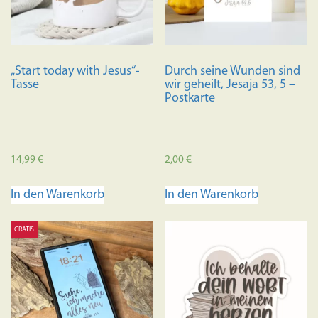
können
auf
auf
der
der
Produkts
Produktseite
gewählt
„Start today with Jesus“-
Durch seine Wunden sind
gewählt
werden
Tasse
wir geheilt, Jesaja 53, 5 –
werden
Postkarte
14,99
€
2,00
€
In den Warenkorb
In den Warenkorb
GRATIS