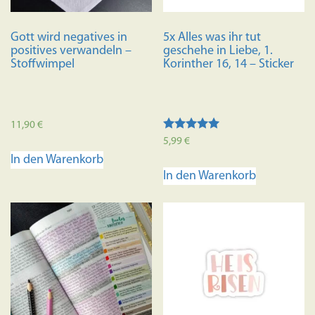
der
Produkts
Gott wird negatives in
5x Alles was ihr tut
gewählt
positives verwandeln –
geschehe in Liebe, 1.
werden
Stoffwimpel
Korinther 16, 14 – Sticker
11,90
€
Bewertet mit
5,99
€
5.00
In den Warenkorb
von 5
In den Warenkorb