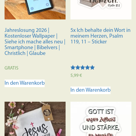
Jahreslosung 2026 |
5x Ich behalte dein Wort in
Kostenloser Wallpaper |
meinem Herzen, Psalm
Siehe ich mache alles neu |
119, 11 – Sticker
Smartphone | Bibelvers |
Christlich | Glaube
GRATIS
Bewertet mit
5,99
€
5.00
In den Warenkorb
von 5
In den Warenkorb