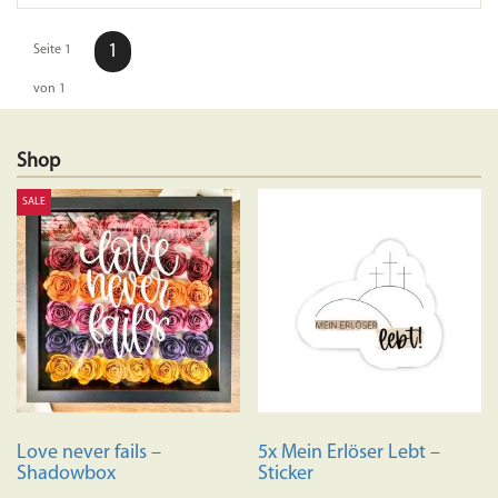
1
Seite 1
von 1
Shop
SALE
Love never fails –
5x Mein Erlöser Lebt –
Shadowbox
Sticker