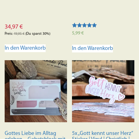
34,97
€
Bewertet mit
5,99
€
Preis:
49,95
€
(Du sparst 30%)
5.00
von 5
In den Warenkorb
In den Warenkorb
Gottes Liebe im Alltag
5x „Gott kennt unser Herz“