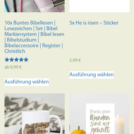
10x Buntes Bibellesen |
5x He is risen – Sticker
Lesezeichen | Set | Bibel
Markiersystem | Bibel lesen
| Bibelstudium |
Bibelaccessoire | Register |
Christlich
5,99
€
Bewertet
ab
0,99
€
Dieses
mit
Ausführung wählen
4.98
Dieses
Produkt
von 5
Ausführung wählen
Produkt
weist
weist
mehrere
mehrere
Variante
Varianten
auf.
auf.
Die
Die
Optione
Optionen
können