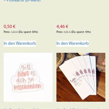
– Postkarte (B-Ware)
werden
0,50
€
4,46
€
Preis:
1,00
€
(Du sparst 50%)
Preis:
4,95
€
(Du sparst 10%)
In den Warenkorb
In den Warenkorb