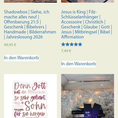
Shadowbox | Siehe, ich
Jesus is King | Filz-
mache alles neu! |
Schlüsselanhänger |
Offenbarung 21:5 |
Accessoire | Christlich |
Geschenk | Bibelvers |
Geschenk | Glaube | Gott |
Handmade | Bilderrahmen
Jesus | Mitbringsel | Bibel |
| Jahreslosung 2026
Affirmation
49,95
€
Bewertet mit
7,49
€
5.00
In den Warenkorb
von 5
In den Warenkorb