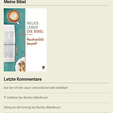
Meine Bibel
Variante
auf.
Die
Optione
können
auf
der
Produkts
gewählt
werden
Letzte Kommentare
Isie
bei
Ich bin sauer und wütend statt dankbar!
ร้านต่อผม
bei
Buntes Bibellesen
thông tin khí tượng
bei
Buntes Bibellesen