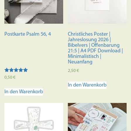
Postkarte Psalm 56, 4
Christliches Poster |
Jahreslosung 2026 |
Bibelvers | Offenbarung
21:5 | A4 PDF Download |
Minimalistisch |
Neuanfang
2,50
€
Bewertet mit
0,50
€
5.00
In den Warenkorb
von 5
In den Warenkorb