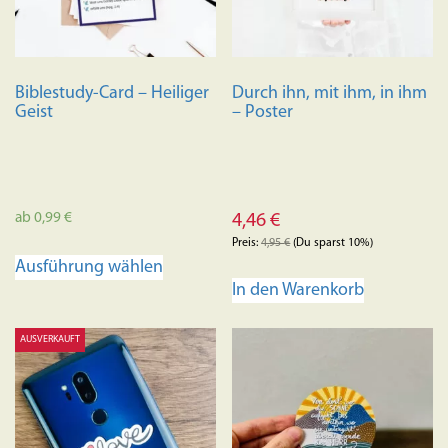
Biblestudy-Card – Heiliger
Durch ihn, mit ihm, in ihm
Geist
– Poster
ab
0,99
€
4,46
€
Preis:
4,95
€
(Du sparst 10%)
Dieses
Ausführung wählen
Produkt
In den Warenkorb
weist
mehrere
AUSVERKAUFT
Varianten
auf.
Die
Optionen