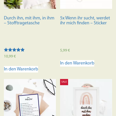
Durch ihn, mit ihm, in ihm
5x Wenn ihr sucht, werdet
– Stofftragetasche
ihr mich finden – Sticker
5,99
€
Bewertet mit
10,99
€
5.00
In den Warenkorb
von 5
In den Warenkorb
SALE