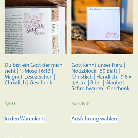
Du bist ein Gott der mich
Gott kennt unser Herz |
sieht | 1. Mose 16:13 |
Notizblock | 50 Blatt |
Magnet-Lesezeichen |
Christlich | Handlich | 9,8 x
Christlich | Geschenk
9,8 cm | Bibel | Glaube |
Schreibwaren | Geschenk
4,50
€
ab
3,49
€
Dieses
In den Warenkorb
Ausführung wählen
Produkt
weist
mehrere