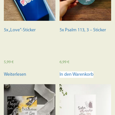
können
auf
der
Produktseite
gewählt
5x „Love“-Sticker
5x Psalm 113, 3 – Sticker
werden
5,99
€
6,99
€
Weiterlesen
In den Warenkorb