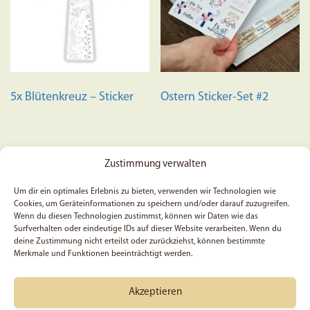
5x Blütenkreuz – Sticker
Ostern Sticker-Set #2
Zustimmung verwalten
5,99
€
Um dir ein optimales Erlebnis zu bieten, verwenden wir Technologien wie
Bewertet mit
3,99
€
Cookies, um Geräteinformationen zu speichern und/oder darauf zuzugreifen.
5.00
In den Warenkorb
Wenn du diesen Technologien zustimmst, können wir Daten wie das
von 5
Surfverhalten oder eindeutige IDs auf dieser Website verarbeiten. Wenn du
In den Warenkorb
deine Zustimmung nicht erteilst oder zurückziehst, können bestimmte
Merkmale und Funktionen beeinträchtigt werden.
Akzeptieren