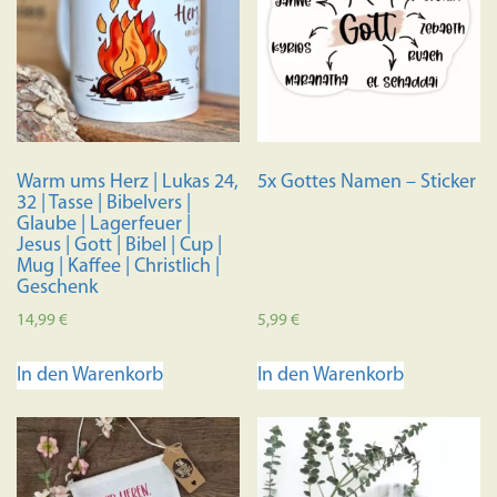
Die
Die
Optionen
Optione
können
können
auf
auf
der
der
Produktseite
Produkts
Warm ums Herz | Lukas 24,
5x Gottes Namen – Sticker
gewählt
gewählt
32 | Tasse | Bibelvers |
werden
werden
Glaube | Lagerfeuer |
Jesus | Gott | Bibel | Cup |
Mug | Kaffee | Christlich |
Geschenk
14,99
€
5,99
€
In den Warenkorb
In den Warenkorb