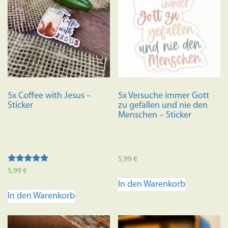
5x Coffee with Jesus –
5x Versuche immer Gott
Sticker
zu gefallen und nie den
Menschen – Sticker
5,99
€
Bewertet mit
5,99
€
5.00
In den Warenkorb
von 5
In den Warenkorb