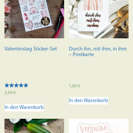
Valentinstag Sticker-Set
Durch ihn, mit ihm, in ihm
– Postkarte
1,00
€
Bewertet mit
3,99
€
5.00
In den Warenkorb
von 5
In den Warenkorb