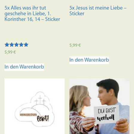
5x Alles was ihr tut
5x Jesus ist meine Liebe –
geschehe in Liebe, 1.
Sticker
Korinther 16, 14 – Sticker
5,99
€
Bewertet mit
5,99
€
5.00
In den Warenkorb
von 5
In den Warenkorb