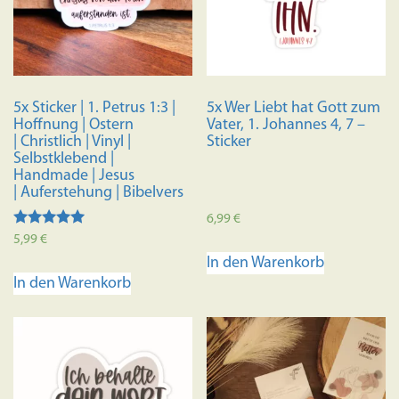
5x Sticker | 1. Petrus 1:3 |
5x Wer Liebt hat Gott zum
Hoffnung | Ostern
Vater, 1. Johannes 4, 7 –
| Christlich | Vinyl |
Sticker
Selbstklebend |
Handmade | Jesus
| Auferstehung | Bibelvers
6,99
€
Bewertet mit
5,99
€
5.00
In den Warenkorb
von 5
In den Warenkorb