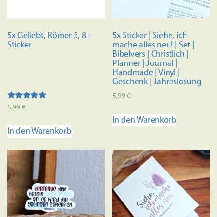
5x Geliebt, Römer 5, 8 –
5x Sticker | Siehe, ich
Sticker
mache alles neu! | Set |
Bibelvers | Christlich |
Planner | Journal |
Handmade | Vinyl |
Geschenk | Jahreslosung
5,99
€
Bewertet mit
5,99
€
5.00
In den Warenkorb
von 5
In den Warenkorb