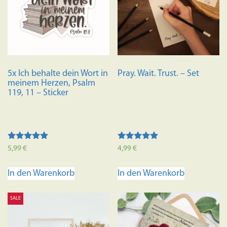
5x Ich behalte dein Wort in
Pray. Wait. Trust. – Set
meinem Herzen, Psalm
119, 11 – Sticker
Bewertet mit
Bewertet mit
5,99
€
4,99
€
5.00
5.00
von 5
von 5
In den Warenkorb
In den Warenkorb
SALE