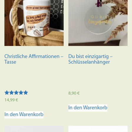
auf.
Die
Optione
können
auf
der
Produkts
Christliche Affirmationen –
Du bist einzigartig –
gewählt
Tasse
Schlüsselanhänger
werden
8,90
€
Bewertet mit
14,99
€
5.00
In den Warenkorb
von 5
In den Warenkorb