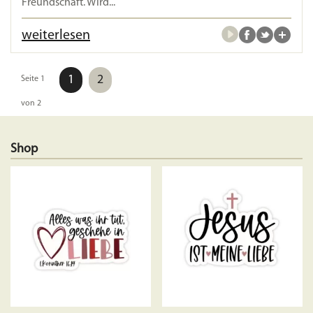
Freundschaft. Wird...
weiterlesen
1
2
Seite 1
von 2
Shop