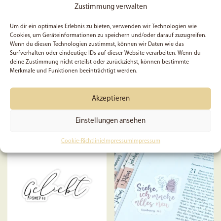
Zustimmung verwalten
Um dir ein optimales Erlebnis zu bieten, verwenden wir Technologien wie
Jesus ist auferstanden –
5x Sticker | Gott sieht auch
Cookies, um Geräteinformationen zu speichern und/oder darauf zuzugreifen.
Wenn du diesen Technologien zustimmst, können wir Daten wie das
Sticker
in dir einen Menschen,
Surfverhalten oder eindeutige IDs auf dieser Website verarbeiten. Wenn du
den er lieben möchte |
deine Zustimmung nicht erteilst oder zurückziehst, können bestimmte
Christlich | Glaube |
Merkmale und Funktionen beeinträchtigt werden.
Aufkleber | Bibelvers | Vinyl
2,88
€
5,99
€
Akzeptieren
Einstellungen ansehen
In den Warenkorb
In den Warenkorb
Cookie-Richtlinie
Impressum
Impressum