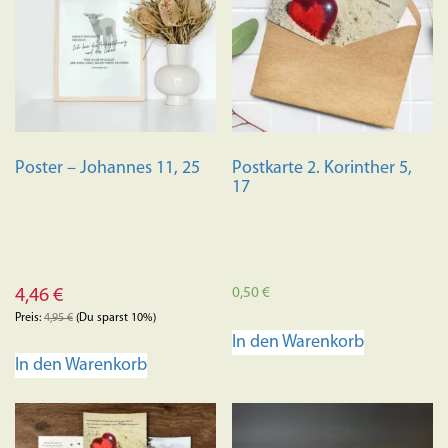
Poster – Johannes 11, 25
Postkarte 2. Korinther 5,
17
0,50
€
4,46
€
Preis:
4,95
€
(Du sparst 10%)
In den Warenkorb
In den Warenkorb