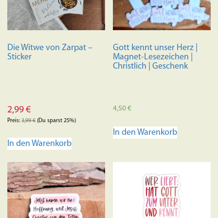
können
auf
der
Produkts
Die Witwe von Zarpat –
Gott kennt unser Herz |
gewählt
Sticker
Magnet-Lesezeichen |
werden
Christlich | Geschenk
4,50
€
2,99
€
Preis:
3,99
€
(Du sparst 25%)
In den Warenkorb
In den Warenkorb