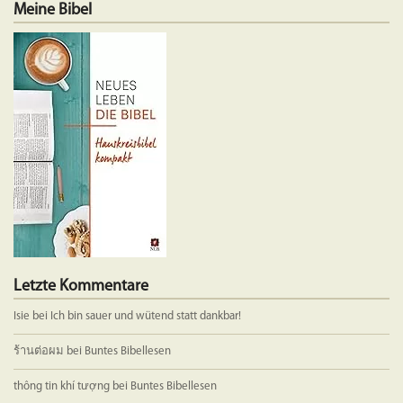
Meine Bibel
Varianten
Variante
auf.
auf.
Die
Die
Optionen
Optione
können
können
auf
auf
der
der
Produktseite
Produkts
gewählt
gewählt
werden
werden
Letzte Kommentare
Isie
bei
Ich bin sauer und wütend statt dankbar!
ร้านต่อผม
bei
Buntes Bibellesen
thông tin khí tượng
bei
Buntes Bibellesen