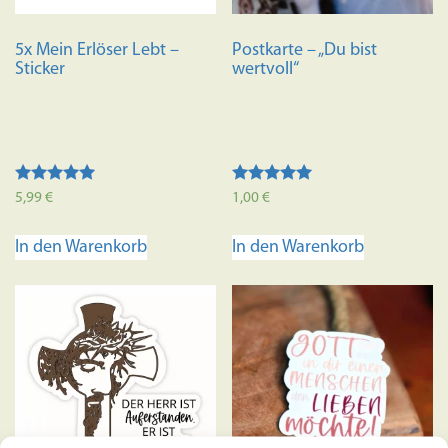
5x Mein Erlöser Lebt –
Postkarte – „Du bist
Sticker
wertvoll“
Bewertet mit
Bewertet mit
5,99
€
1,00
€
5.00
5.00
von 5
von 5
In den Warenkorb
In den Warenkorb