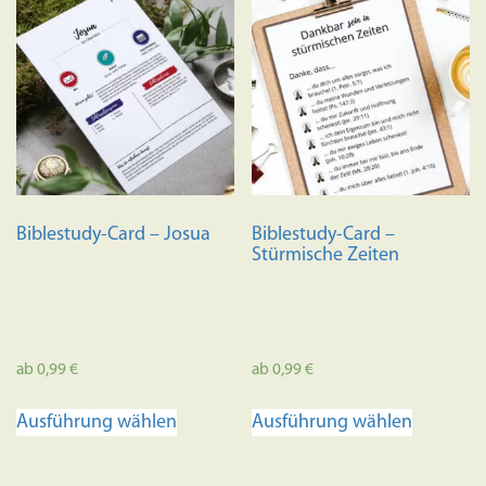
Biblestudy-Card – Josua
Biblestudy-Card –
Stürmische Zeiten
ab
0,99
€
ab
0,99
€
Dieses
Dieses
Ausführung wählen
Ausführung wählen
Produkt
Produkt
weist
weist
mehrere
mehrere