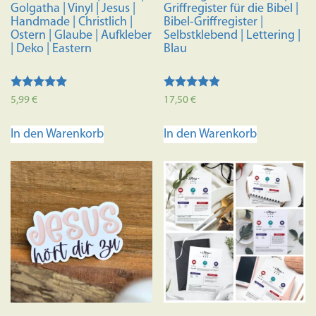
Golgatha | Vinyl | Jesus |
Griffregister für die Bibel |
Handmade | Christlich |
Bibel-Griffregister |
Ostern | Glaube | Aufkleber
Selbstklebend | Lettering |
| Deko | Eastern
Blau
Bewertet mit
Bewertet
5,99
€
17,50
€
5.00
mit
von 5
4.70
von 5
In den Warenkorb
In den Warenkorb