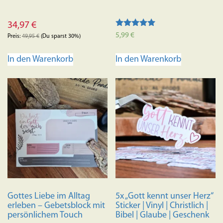
34,97
€
Bewertet mit
5,99
€
Preis:
49,95
€
(Du sparst 30%)
5.00
von 5
In den Warenkorb
In den Warenkorb
Gottes Liebe im Alltag
5x „Gott kennt unser Herz“
erleben – Gebetsblock mit
Sticker | Vinyl | Christlich |
persönlichem Touch
Bibel | Glaube | Geschenk