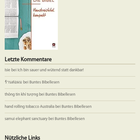
Letzte Kommentare
Isie
bei
Ich bin sauer und wütend statt dankbar!
ร้านต่อผม
bei
Buntes Bibellesen
thông tin khí tượng
bei
Buntes Bibellesen
hand rolling tobacco Australia
bei
Buntes Bibellesen
samui elephant sanctuary
bei
Buntes Bibellesen
Nützliche Links