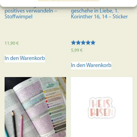
Gott wird negatives in
5x Alles was ihr tut
gewählt
positives verwandeln –
geschehe in Liebe, 1.
werden
Stoffwimpel
Korinther 16, 14 – Sticker
11,90
€
Bewertet mit
5,99
€
5.00
In den Warenkorb
von 5
In den Warenkorb