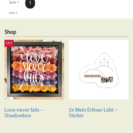
1
Seite 1
von 1
Shop
SALE
Love never fails –
5x Mein Erlöser Lebt –
Shadowbox
Sticker