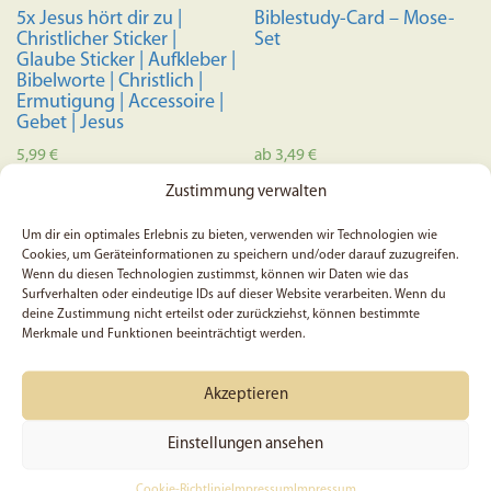
5x Jesus hört dir zu |
Biblestudy-Card – Mose-
Christlicher Sticker |
Set
Glaube Sticker | Aufkleber |
Bibelworte | Christlich |
Ermutigung | Accessoire |
Gebet | Jesus
5,99
€
ab
3,49
€
Dieses
Zustimmung verwalten
In den Warenkorb
Ausführung wählen
Produkt
Um dir ein optimales Erlebnis zu bieten, verwenden wir Technologien wie
weist
Cookies, um Geräteinformationen zu speichern und/oder darauf zuzugreifen.
mehrere
Wenn du diesen Technologien zustimmst, können wir Daten wie das
Surfverhalten oder eindeutige IDs auf dieser Website verarbeiten. Wenn du
Variante
deine Zustimmung nicht erteilst oder zurückziehst, können bestimmte
auf.
Merkmale und Funktionen beeinträchtigt werden.
Die
Optione
Akzeptieren
können
auf
Einstellungen ansehen
der
Produkts
Cookie-Richtlinie
Impressum
Impressum