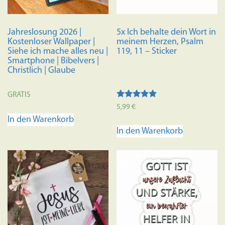
Jahreslosung 2026 |
5x Ich behalte dein Wort in
Kostenloser Wallpaper |
meinem Herzen, Psalm
Siehe ich mache alles neu |
119, 11 – Sticker
Smartphone | Bibelvers |
Christlich | Glaube
GRATIS
Bewertet mit
5,99
€
5.00
In den Warenkorb
von 5
In den Warenkorb