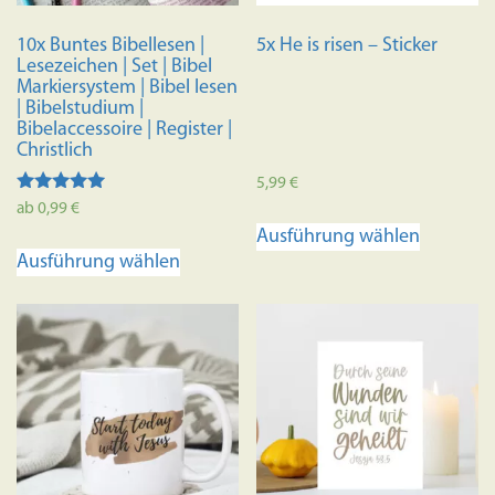
10x Buntes Bibellesen |
5x He is risen – Sticker
Lesezeichen | Set | Bibel
Markiersystem | Bibel lesen
| Bibelstudium |
Bibelaccessoire | Register |
Christlich
5,99
€
Bewertet
ab
0,99
€
Dieses
mit
Ausführung wählen
4.98
Dieses
Produkt
von 5
Ausführung wählen
Produkt
weist
weist
mehrere
mehrere
Variante
Varianten
auf.
auf.
Die
Die
Optione
Optionen
können
können
auf
auf
der