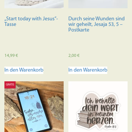
der
Produkts
Produktseite
gewählt
„Start today with Jesus“-
Durch seine Wunden sind
gewählt
werden
Tasse
wir geheilt, Jesaja 53, 5 –
werden
Postkarte
14,99
€
2,00
€
In den Warenkorb
In den Warenkorb
GRATIS