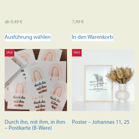
ab
9,49
€
7,49
€
Dieses
Ausführung wählen
In den Warenkorb
Produkt
weist
SALE
SALE
mehrere
Varianten
auf.
Die
Optionen
können
auf
der
Produktseite
Durch ihn, mit ihm, in ihm
Poster – Johannes 11, 25
gewählt
– Postkarte (B-Ware)
werden