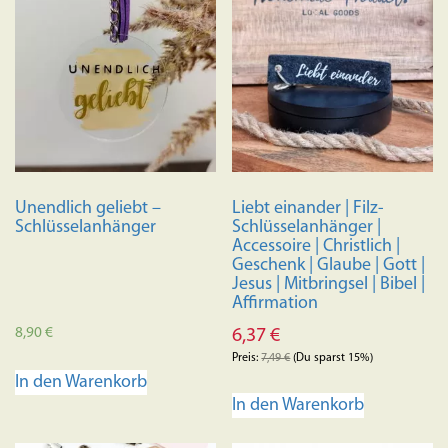
Unendlich geliebt –
Liebt einander | Filz-
Schlüsselanhänger
Schlüsselanhänger |
Accessoire | Christlich |
Geschenk | Glaube | Gott |
Jesus | Mitbringsel | Bibel |
Affirmation
8,90
€
6,37
€
Preis:
7,49
€
(Du sparst 15%)
In den Warenkorb
In den Warenkorb