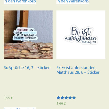
In den Warenkorb
In den Warenkorb
5x Sprüche 16, 3 – Sticker
5x Er ist auferstanden,
Matthäus 28, 6 – Sticker
5,99
€
Bewertet mit
5,99
€
5.00