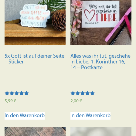
5x Gott ist auf deiner Seite
Alles was ihr tut, geschehe
– Sticker
in Liebe, 1. Korinther 16,
14 – Postkarte
Bewertet mit
Bewertet mit
5,99
€
2,00
€
5.00
5.00
von 5
von 5
In den Warenkorb
In den Warenkorb