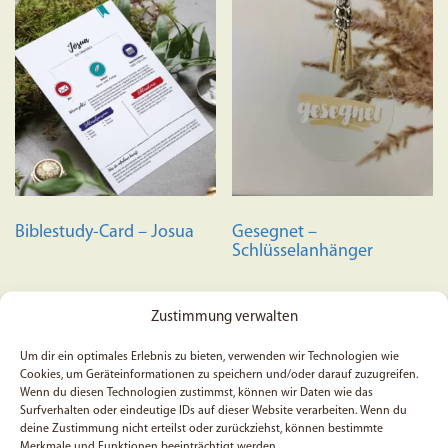
mehrere
Varianten
auf.
Die
Optionen
können
auf
der
Produktseite
Biblestudy-Card – Josua
Gesegnet –
gewählt
Schlüsselanhänger
werden
Zustimmung verwalten
ab
0,99
€
7,95
€
Um dir ein optimales Erlebnis zu bieten, verwenden wir Technologien wie
Cookies, um Geräteinformationen zu speichern und/oder darauf zuzugreifen.
Dieses
Wenn du diesen Technologien zustimmst, können wir Daten wie das
Ausführung wählen
In den Warenkorb
Produkt
Surfverhalten oder eindeutige IDs auf dieser Website verarbeiten. Wenn du
deine Zustimmung nicht erteilst oder zurückziehst, können bestimmte
weist
Merkmale und Funktionen beeinträchtigt werden.