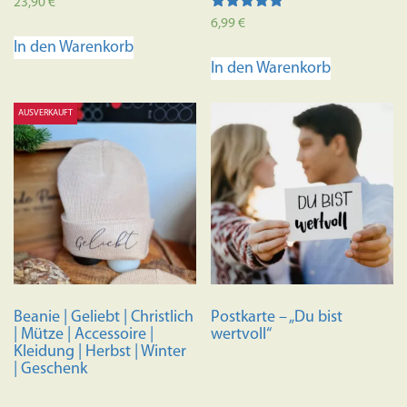
23,90
€
Bewertet mit
6,99
€
5.00
In den Warenkorb
von 5
In den Warenkorb
AUSVERKAUFT
Beanie | Geliebt | Christlich
Postkarte – „Du bist
| Mütze | Accessoire |
wertvoll“
Kleidung | Herbst | Winter
| Geschenk