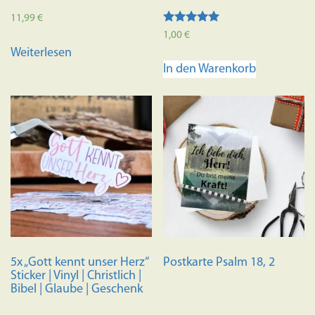
11,99
€
Bewertet mit
1,00
€
5.00
Weiterlesen
von 5
In den Warenkorb
5x „Gott kennt unser Herz“
Postkarte Psalm 18, 2
Sticker | Vinyl | Christlich |
Bibel | Glaube | Geschenk