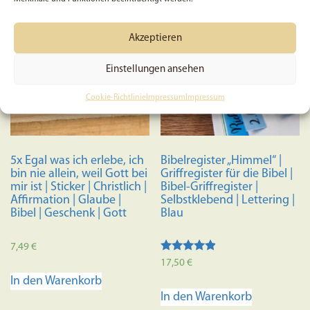
mehrere
Varianten
Akzeptieren
auf.
Die
Einstellungen ansehen
Optionen
können
Cookie-Richtlinie
Impressum
Impressum
auf
der
Produktseite
5x Egal was ich erlebe, ich
Bibelregister „Himmel“ |
gewählt
bin nie allein, weil Gott bei
Griffregister für die Bibel |
werden
mir ist | Sticker | Christlich |
Bibel-Griffregister |
Affirmation | Glaube |
Selbstklebend | Lettering |
Bibel | Geschenk | Gott
Blau
7,49
€
Bewertet
17,50
€
mit
In den Warenkorb
4.70
von 5
In den Warenkorb