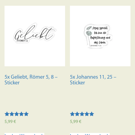
5x Geliebt, Römer 5, 8 –
5x Johannes 11, 25 –
Sticker
Sticker
Bewertet mit
Bewertet mit
5,99
€
5,99
€
5.00
5.00
von 5
von 5