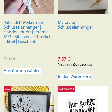
„GELIEBT“ Makramee-
My savior –
Schlüsselanhänger |
Schlüsselanhänger
Handgeknüpft | Jeremia
31:3 | Bibelvers | Christlich
| Bibel | Geschenk
11,39
€
7,57
€
Preis:
8,90
€
(Du sparst 15%)
Dieses
Ausführung wählen
Produkt
In den Warenkorb
weist
mehrere
SALE
AUSVERKAUFT
Varianten
auf.
Die
Optionen