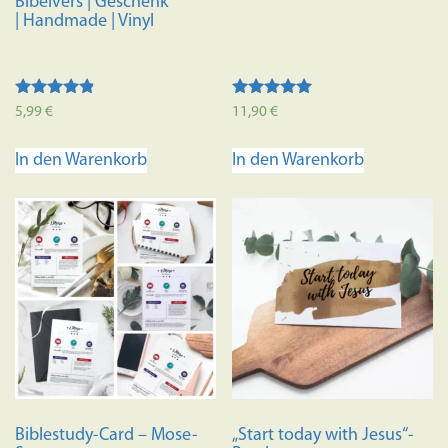
Bibelvers | Geschenk
| Handmade | Vinyl
Bewertet
Bewertet mit
5,99
€
11,90
€
mit
5.00
4.67
von 5
von 5
In den Warenkorb
In den Warenkorb
Biblestudy-Card – Mose-
„Start today with Jesus“-