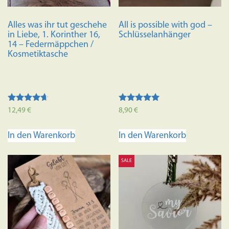
Alles was ihr tut geschehe
All is possible with god –
in Liebe, 1. Korinther 16,
Schlüsselanhänger
14 – Federmäppchen /
Kosmetiktasche
Bewertet
Bewertet mit
12,49
€
8,90
€
mit
5.00
4.50
von 5
von 5
In den Warenkorb
In den Warenkorb
SALE