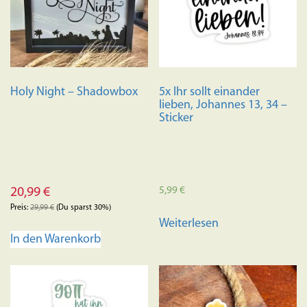
können
auf
der
Produktseite
gewählt
Holy Night – Shadowbox
5x Ihr sollt einander
werden
lieben, Johannes 13, 34 –
Sticker
5,99
€
20,99
€
Preis:
29,99
€
(Du sparst 30%)
Weiterlesen
In den Warenkorb