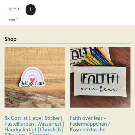
1
Seite 1
von 1
Shop
5x Gott ist Liebe | Sticker |
Faith over fear –
Pastellfarben | Wasserfest |
Federmäppchen /
Handgefertigt | Christlich |
Kosmetiktasche