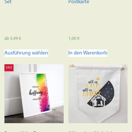
Set
Postkarte
ab
3,49
€
1,00
€
Dieses
Ausführung wählen
In den Warenkorb
Produkt
weist
SALE
mehrere
Varianten
auf.
Die
Optionen
können
auf
der
Produktseite