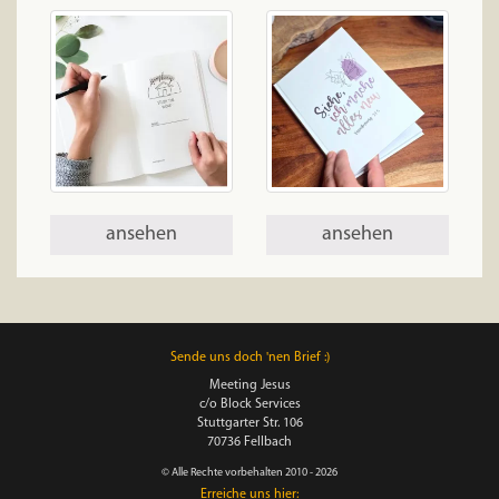
ansehen
ansehen
Sende uns doch 'nen Brief :)
Meeting Jesus
c/o Block Services
Stuttgarter Str. 106
70736 Fellbach
© Alle Rechte vorbehalten 2010 - 2026
Erreiche uns hier: