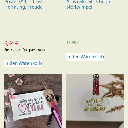
Poster (A3) – Trost,
All is calm all is bright –
gewählt
Hoffnung, Freude
Stoffwimpel
werden
11,90
€
6,64
€
Preis:
9,49
€
(Du sparst 30%)
In den Warenkorb
In den Warenkorb