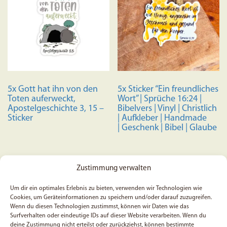
5x Gott hat ihn von den
5x Sticker “Ein freundliches
Toten auferweckt,
Wort” | Sprüche 16:24 |
Apostelgeschichte 3, 15 –
Bibelvers | Vinyl | Christlich
Sticker
| Aufkleber | Handmade
| Geschenk | Bibel | Glaube
6,99
€
Zustimmung verwalten
Bewertet mit
5,99
€
5.00
In den Warenkorb
von 5
Um dir ein optimales Erlebnis zu bieten, verwenden wir Technologien wie
In den Warenkorb
Cookies, um Geräteinformationen zu speichern und/oder darauf zuzugreifen.
Wenn du diesen Technologien zustimmst, können wir Daten wie das
Surfverhalten oder eindeutige IDs auf dieser Website verarbeiten. Wenn du
SALE
deine Zustimmung nicht erteilst oder zurückziehst, können bestimmte