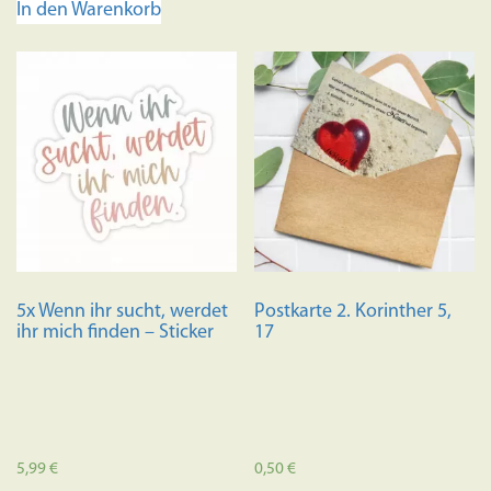
In den Warenkorb
mehrere
Variante
auf.
Die
Optione
können
auf
der
Produkts
gewählt
werden
5x Wenn ihr sucht, werdet
Postkarte 2. Korinther 5,
ihr mich finden – Sticker
17
5,99
€
0,50
€