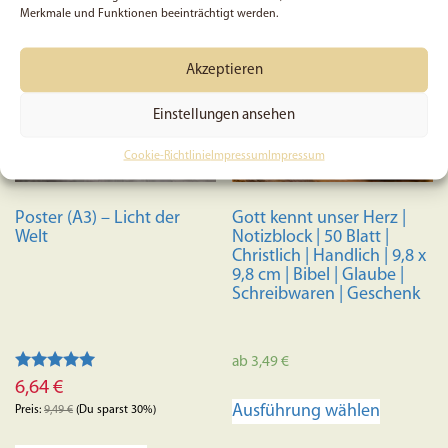
Merkmale und Funktionen beeinträchtigt werden.
Akzeptieren
Einstellungen ansehen
Cookie-Richtlinie
Impressum
Impressum
Poster (A3) – Licht der
Gott kennt unser Herz |
Welt
Notizblock | 50 Blatt |
Christlich | Handlich | 9,8 x
9,8 cm | Bibel | Glaube |
Schreibwaren | Geschenk
ab
3,49
€
Bewertet mit
6,64
€
Dieses
5.00
Ausführung wählen
von 5
Preis:
9,49
€
(Du sparst 30%)
Produkt
weist