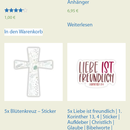
Anhänger
6,95
€
Bewertet
1,00
€
mit
Weiterlesen
4.00
von 5
In den Warenkorb
5x Blütenkreuz – Sticker
5x Liebe ist freundlich | 1.
Korinther 13, 4 | Sticker |
Aufkleber | Christlich |
Glaube | Bibelworte |