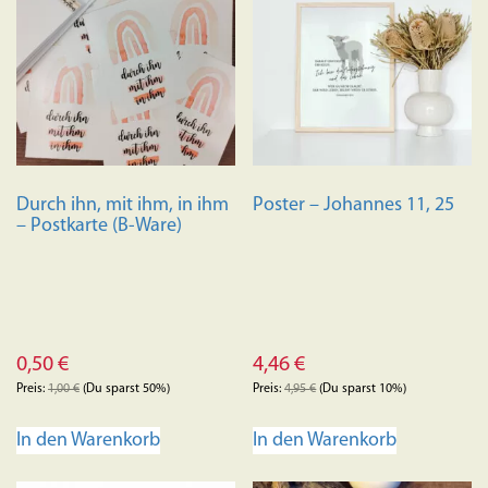
auf.
Die
Optionen
können
auf
der
Produktseite
Durch ihn, mit ihm, in ihm
Poster – Johannes 11, 25
gewählt
– Postkarte (B-Ware)
werden
0,50
€
4,46
€
Preis:
1,00
€
(Du sparst 50%)
Preis:
4,95
€
(Du sparst 10%)
In den Warenkorb
In den Warenkorb