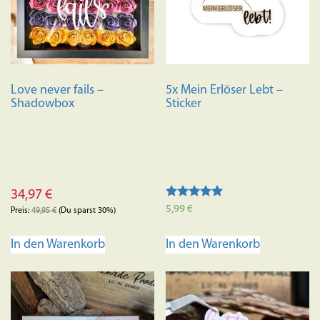
Love never fails –
5x Mein Erlöser Lebt –
Shadowbox
Sticker
34,97
€
Bewertet mit
5,99
€
Preis:
49,95
€
(Du sparst 30%)
5.00
von 5
In den Warenkorb
In den Warenkorb