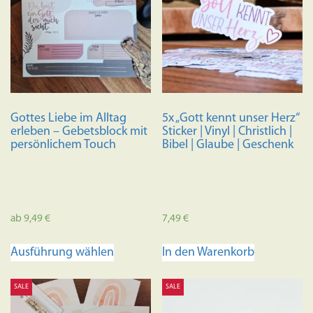
Gottes Liebe im Alltag
5x „Gott kennt unser Herz“
erleben – Gebetsblock mit
Sticker | Vinyl | Christlich |
persönlichem Touch
Bibel | Glaube | Geschenk
ab
9,49
€
7,49
€
Dieses
Ausführung wählen
In den Warenkorb
Produkt
weist
SALE
SALE
mehrere
Varianten