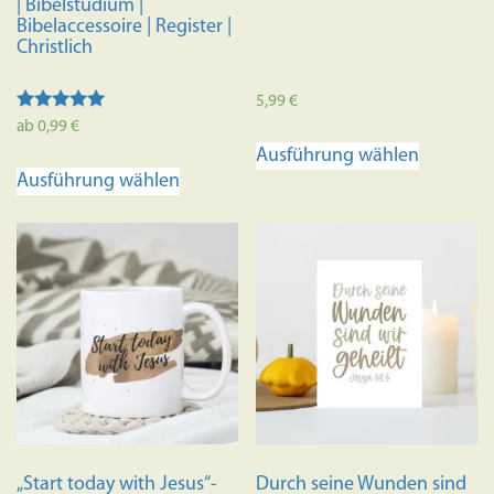
| Bibelstudium |
Bibelaccessoire | Register |
Christlich
5,99
€
Bewertet
ab
0,99
€
Dieses
mit
Ausführung wählen
4.98
Dieses
Produkt
von 5
Ausführung wählen
Produkt
weist
weist
mehrere
mehrere
Variante
Varianten
auf.
auf.
Die
Die
Optione
Optionen
können
können
auf
auf
der
der
Produkts
Produktseite
gewählt
„Start today with Jesus“-
Durch seine Wunden sind
gewählt
werden