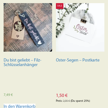
SALE
Du bist geliebt – Filz-
Oster-Segen – Postkarte
Schlüsselanhänger
7,49
€
1,50
€
Preis:
2,00
€
(Du sparst 25%)
In den Warenkorb