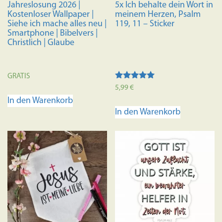
Jahreslosung 2026 |
5x Ich behalte dein Wort in
Kostenloser Wallpaper |
meinem Herzen, Psalm
Siehe ich mache alles neu |
119, 11 – Sticker
Smartphone | Bibelvers |
Christlich | Glaube
GRATIS
Bewertet mit
5,99
€
5.00
In den Warenkorb
von 5
In den Warenkorb