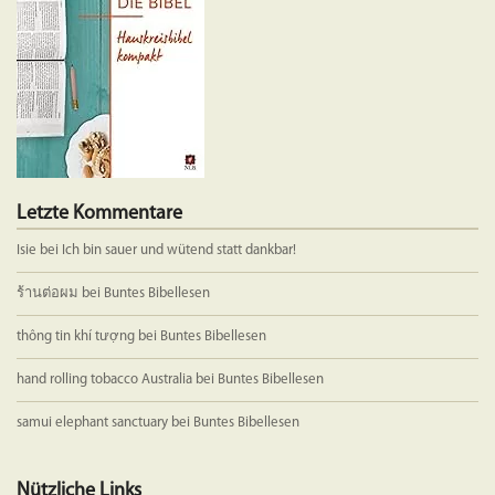
Letzte Kommentare
Isie
bei
Ich bin sauer und wütend statt dankbar!
ร้านต่อผม
bei
Buntes Bibellesen
thông tin khí tượng
bei
Buntes Bibellesen
hand rolling tobacco Australia
bei
Buntes Bibellesen
samui elephant sanctuary
bei
Buntes Bibellesen
Nützliche Links