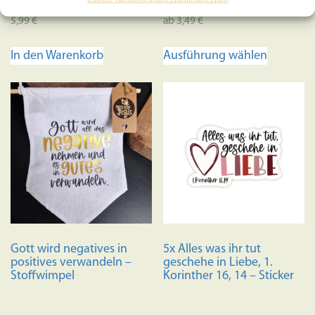
5,99
€
ab
3,49
€
Dieses
In den Warenkorb
Ausführung wählen
Produkt
weist
mehrere
Variante
auf.
Die
Optione
können
auf
der
Produkts
Gott wird negatives in
5x Alles was ihr tut
gewählt
positives verwandeln –
geschehe in Liebe, 1.
werden
Stoffwimpel
Korinther 16, 14 – Sticker