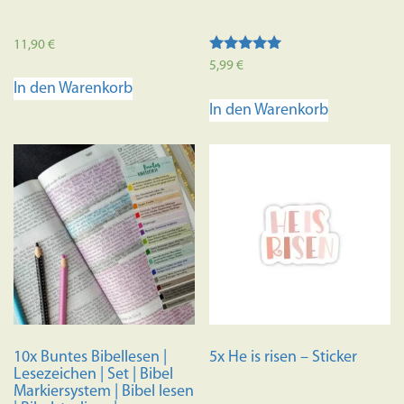
11,90
€
Bewertet mit
5,99
€
5.00
In den Warenkorb
von 5
In den Warenkorb
10x Buntes Bibellesen |
5x He is risen – Sticker
Lesezeichen | Set | Bibel
Markiersystem | Bibel lesen