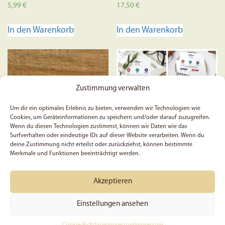
Bewertet mit
Bewertet
5,99
€
17,50
€
5.00
mit
von 5
4.70
von 5
In den Warenkorb
In den Warenkorb
Zustimmung verwalten
Um dir ein optimales Erlebnis zu bieten, verwenden wir Technologien wie
Cookies, um Geräteinformationen zu speichern und/oder darauf zuzugreifen.
Wenn du diesen Technologien zustimmst, können wir Daten wie das
Surfverhalten oder eindeutige IDs auf dieser Website verarbeiten. Wenn du
deine Zustimmung nicht erteilst oder zurückziehst, können bestimmte
Merkmale und Funktionen beeinträchtigt werden.
5x Jesus hört dir zu |
Biblestudy-Card – Mose-
Christlicher Sticker |
Set
Akzeptieren
Glaube Sticker | Aufkleber |
Bibelworte | Christlich |
Einstellungen ansehen
Ermutigung | Accessoire |
Gebet | Jesus
Cookie-Richtlinie
Impressum
Impressum