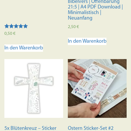
Bibelvers | Offenbarung
21:5 | A4 PDF Download |
Minimalistisch |
Neuanfang
2,50
€
Bewertet mit
0,50
€
5.00
In den Warenkorb
von 5
In den Warenkorb
5x Blütenkreuz – Sticker
Ostern Sticker-Set #2