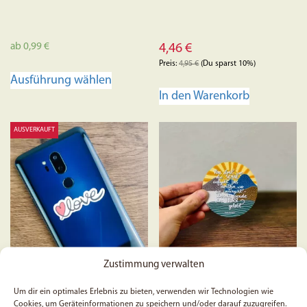
ab
0,99
€
4,46
€
Preis:
4,95
€
(Du sparst 10%)
Dieses
Ausführung wählen
Produkt
In den Warenkorb
weist
mehrere
AUSVERKAUFT
Varianten
auf.
Die
Optionen
können
auf
der
Produktseite
Zustimmung verwalten
gewählt
5x „Love“-Sticker
5x Psalm 113, 3 – Sticker
werden
Um dir ein optimales Erlebnis zu bieten, verwenden wir Technologien wie
Cookies, um Geräteinformationen zu speichern und/oder darauf zuzugreifen.