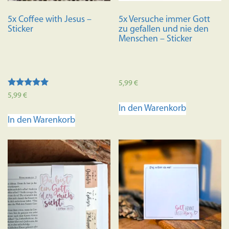
5x Coffee with Jesus –
5x Versuche immer Gott
Sticker
zu gefallen und nie den
Menschen – Sticker
5,99
€
Bewertet mit
5,99
€
5.00
In den Warenkorb
von 5
In den Warenkorb