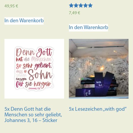
49,95
€
Bewertet mit
7,49
€
5.00
In den Warenkorb
von 5
In den Warenkorb
5x Denn Gott hat die
5x Lesezeichen „with god“
Menschen so sehr geliebt,
Johannes 3, 16 – Sticker