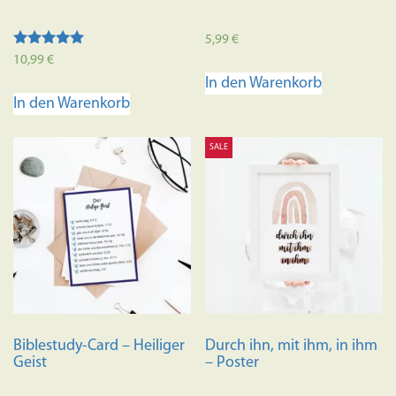
5,99
€
Bewertet mit
10,99
€
5.00
In den Warenkorb
von 5
In den Warenkorb
SALE
Biblestudy-Card – Heiliger
Durch ihn, mit ihm, in ihm
Geist
– Poster