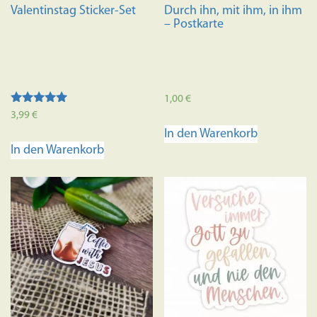
Valentinstag Sticker-Set
Durch ihn, mit ihm, in ihm
– Postkarte
1,00
€
Bewertet mit
3,99
€
5.00
In den Warenkorb
von 5
In den Warenkorb