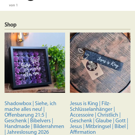
von 1
Shop
Shadowbox | Siehe, ich
Jesus is King | Filz-
mache alles neu! |
Schlüsselanhänger |
Offenbarung 21:5 |
Accessoire | Christlich |
Geschenk | Bibelvers |
Geschenk | Glaube | Gott |
Handmade | Bilderrahmen
Jesus | Mitbringsel | Bibel |
| Jahreslosung 2026
Affirmation