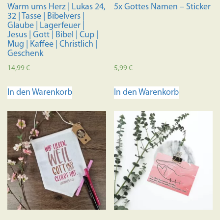
Warm ums Herz | Lukas 24,
5x Gottes Namen – Sticker
gewählt
gewählt
32 | Tasse | Bibelvers |
werden
werden
Glaube | Lagerfeuer |
Jesus | Gott | Bibel | Cup |
Mug | Kaffee | Christlich |
Geschenk
14,99
€
5,99
€
In den Warenkorb
In den Warenkorb