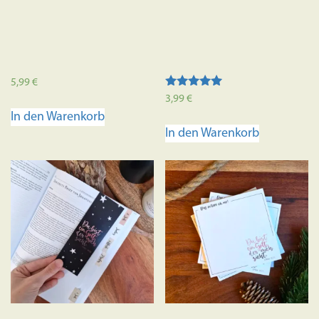
5,99
€
Bewertet mit
3,99
€
5.00
In den Warenkorb
von 5
In den Warenkorb