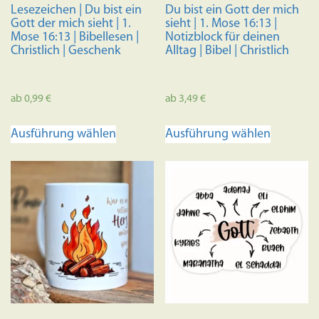
Lesezeichen | Du bist ein
Du bist ein Gott der mich
Gott der mich sieht | 1.
sieht | 1. Mose 16:13 |
Mose 16:13 | Bibellesen |
Notizblock für deinen
Christlich | Geschenk
Alltag | Bibel | Christlich
ab
0,99
€
ab
3,49
€
Dieses
Dieses
Ausführung wählen
Ausführung wählen
Produkt
Produkt
weist
weist
mehrere
mehrere
Varianten
Variante
auf.
auf.
Die
Die
Optionen
Optione
können
können
auf
auf
der
der
Produktseite
Produkts