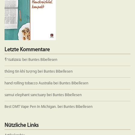
der
Produkts
gewählt
werden
Letzte Kommentare
ร้านต่อผม
bei
Buntes Bibellesen
thông tin khí tượng
bei
Buntes Bibellesen
hand rolling tobacco Australia
bei
Buntes Bibellesen
samui elephant sanctuary
bei
Buntes Bibellesen
Best DMT Vape Pen In Michigan.
bei
Buntes Bibellesen
Nützliche Links