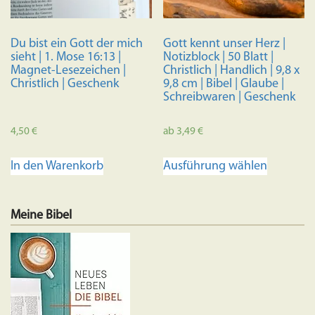
Du bist ein Gott der mich
Gott kennt unser Herz |
sieht | 1. Mose 16:13 |
Notizblock | 50 Blatt |
Magnet-Lesezeichen |
Christlich | Handlich | 9,8 x
Christlich | Geschenk
9,8 cm | Bibel | Glaube |
Schreibwaren | Geschenk
4,50
€
ab
3,49
€
Dieses
In den Warenkorb
Ausführung wählen
Produkt
weist
mehrere
Meine Bibel
Variante
auf.
Die
Optione
können
auf