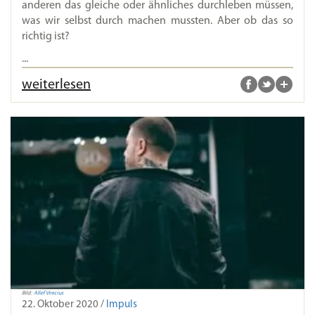
anderen das gleiche oder ähnliches durchleben müssen,
was wir selbst durch machen mussten. Aber ob das so
richtig ist?
...
weiterlesen
Bild:
Allef Vinicius
22. Oktober 2020 /
Impuls