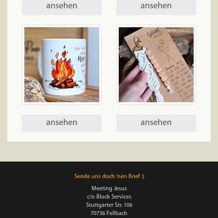
ansehen
ansehen
ansehen
ansehen
Sende uns doch 'nen Brief :)
Meeting Jesus
c/o Block Services
Stuttgarter Str. 106
70736 Fellbach