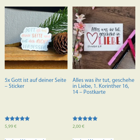
5x Gott ist auf deiner Seite
Alles was ihr tut, geschehe
– Sticker
in Liebe, 1. Korinther 16,
14 – Postkarte
Bewertet mit
Bewertet mit
5,99
€
2,00
€
5.00
5.00
von 5
von 5