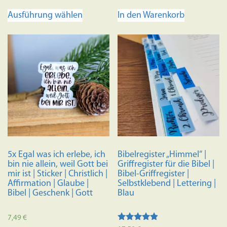
Dieses
Ausführung wählen
In den Warenkorb
Produkt
weist
mehrere
Varianten
auf.
Die
Optionen
können
auf
der
Produktseite
5x Egal was ich erlebe, ich
Bibelregister „Himmel“ |
gewählt
bin nie allein, weil Gott bei
Griffregister für die Bibel |
werden
mir ist | Sticker | Christlich |
Bibel-Griffregister |
Affirmation | Glaube |
Selbstklebend | Lettering |
Bibel | Geschenk | Gott
Blau
7,49
€