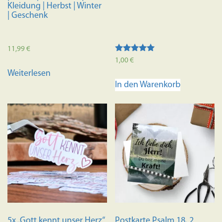
Kleidung | Herbst | Winter
| Geschenk
11,99
€
Bewertet mit
1,00
€
5.00
Weiterlesen
von 5
In den Warenkorb
5x „Gott kennt unser Herz“
Postkarte Psalm 18, 2