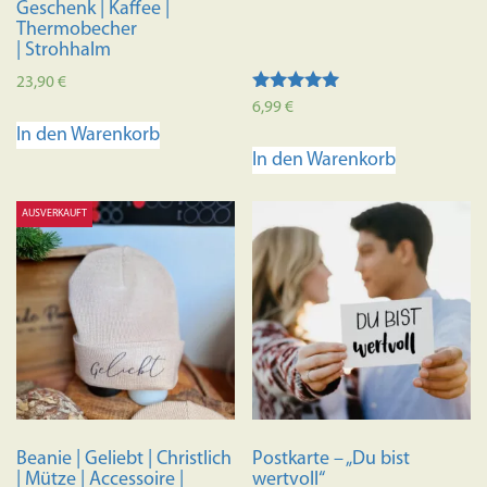
Geschenk | Kaffee |
Thermobecher
| Strohhalm
23,90
€
Bewertet mit
6,99
€
5.00
In den Warenkorb
von 5
In den Warenkorb
AUSVERKAUFT
Beanie | Geliebt | Christlich
Postkarte – „Du bist
| Mütze | Accessoire |
wertvoll“