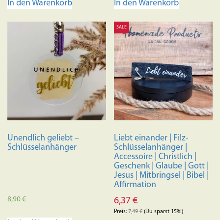
In den Warenkorb
In den Warenkorb
SALE
Unendlich geliebt –
Liebt einander | Filz-
Schlüsselanhänger
Schlüsselanhänger |
Accessoire | Christlich |
Geschenk | Glaube | Gott |
Jesus | Mitbringsel | Bibel |
Affirmation
8,90
€
6,37
€
Preis:
7,49
€
(Du sparst 15%)