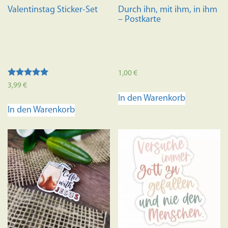
Valentinstag Sticker-Set
Durch ihn, mit ihm, in ihm
– Postkarte
1,00
€
Bewertet mit
3,99
€
5.00
In den Warenkorb
von 5
In den Warenkorb