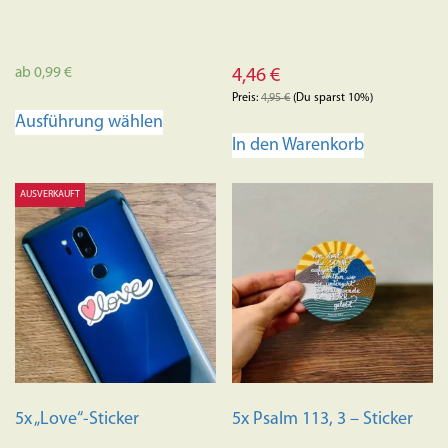
ab
0,99
€
4,46
€
Preis:
4,95
€
(Du sparst 10%)
Dieses
Ausführung wählen
Produkt
In den Warenkorb
weist
mehrere
AUSVERKAUFT
Varianten
auf.
Die
Optionen
können
auf
der
Produktseite
gewählt
5x „Love“-Sticker
5x Psalm 113, 3 – Sticker
werden