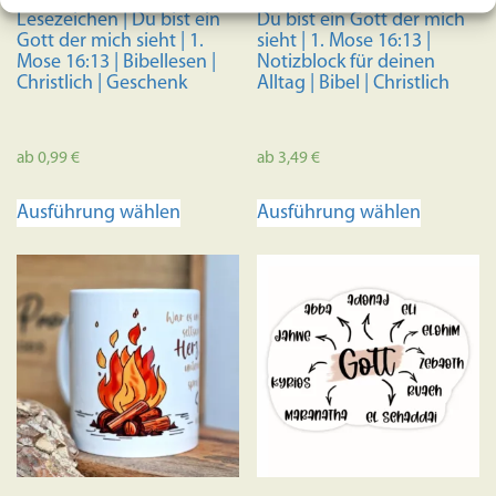
Lesezeichen | Du bist ein
Du bist ein Gott der mich
Gott der mich sieht | 1.
sieht | 1. Mose 16:13 |
Mose 16:13 | Bibellesen |
Notizblock für deinen
Christlich | Geschenk
Alltag | Bibel | Christlich
ab
0,99
€
ab
3,49
€
Dieses
Dieses
Ausführung wählen
Ausführung wählen
Produkt
Produkt
weist
weist
mehrere
mehrere
Varianten
Variante
auf.
auf.
Die
Die
Optionen
Optione
können
können
auf
auf
der
der