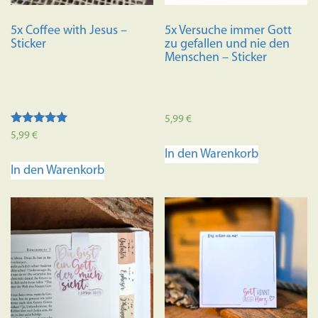
5x Coffee with Jesus –
5x Versuche immer Gott
Sticker
zu gefallen und nie den
Menschen – Sticker
5,99
€
Bewertet mit
5,99
€
5.00
In den Warenkorb
von 5
In den Warenkorb