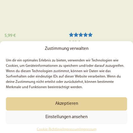
5,99
€
Bewertet mit
3,99
€
5.00
Zustimmung verwalten
In den Warenkorb
von 5
In den Warenkorb
Um dir ein optimales Erlebnis zu bieten, verwenden wir Technologien wie
Cookies, um Geräteinformationen zu speichern und/oder darauf zuzugreifen.
Wenn du diesen Technologien zustimmst, können wir Daten wie das
Surfverhalten oder eindeutige IDs auf dieser Website verarbeiten. Wenn du
deine Zustimmung nicht erteilst oder zurückziehst, können bestimmte
Merkmale und Funktionen beeinträchtigt werden.
Akzeptieren
Einstellungen ansehen
Cookie-Richtlinie
Impressum
Impressum