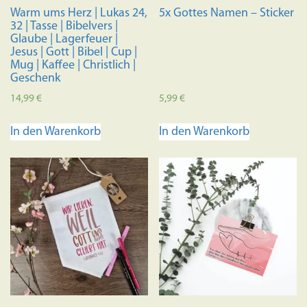
Produktseite
Produkts
Warm ums Herz | Lukas 24,
5x Gottes Namen – Sticker
gewählt
gewählt
32 | Tasse | Bibelvers |
werden
werden
Glaube | Lagerfeuer |
Jesus | Gott | Bibel | Cup |
Mug | Kaffee | Christlich |
Geschenk
14,99
€
5,99
€
In den Warenkorb
In den Warenkorb