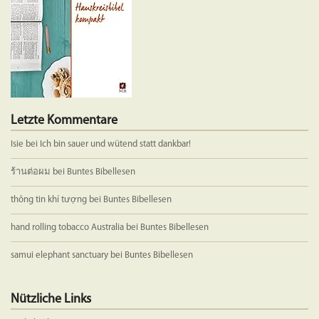
der
Produkts
gewählt
werden
Letzte Kommentare
Isie
bei
Ich bin sauer und wütend statt dankbar!
ร้านต่อผม
bei
Buntes Bibellesen
thông tin khí tượng
bei
Buntes Bibellesen
hand rolling tobacco Australia
bei
Buntes Bibellesen
samui elephant sanctuary
bei
Buntes Bibellesen
Nützliche Links