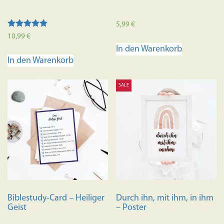
5,99
€
Bewertet mit
10,99
€
5.00
In den Warenkorb
von 5
In den Warenkorb
SALE
Biblestudy-Card – Heiliger
Durch ihn, mit ihm, in ihm
Geist
– Poster