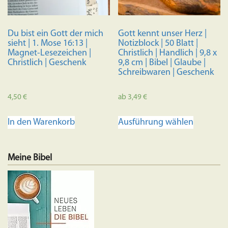
Du bist ein Gott der mich
Gott kennt unser Herz |
sieht | 1. Mose 16:13 |
Notizblock | 50 Blatt |
Magnet-Lesezeichen |
Christlich | Handlich | 9,8 x
Christlich | Geschenk
9,8 cm | Bibel | Glaube |
Schreibwaren | Geschenk
4,50
€
ab
3,49
€
Dieses
In den Warenkorb
Ausführung wählen
Produkt
weist
mehrere
Meine Bibel
Variante
auf.
Die
Optione
können
auf