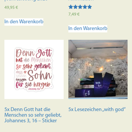
49,95
€
Bewertet mit
7,49
€
5.00
In den Warenkorb
von 5
In den Warenkorb
5x Denn Gott hat die
5x Lesezeichen „with god“
Menschen so sehr geliebt,
Johannes 3, 16 – Sticker