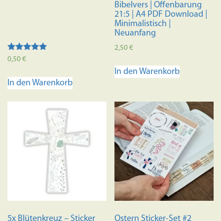
Bibelvers | Offenbarung
21:5 | A4 PDF Download |
Minimalistisch |
Neuanfang
2,50
€
Bewertet mit
0,50
€
5.00
In den Warenkorb
von 5
In den Warenkorb
5x Blütenkreuz – Sticker
Ostern Sticker-Set #2