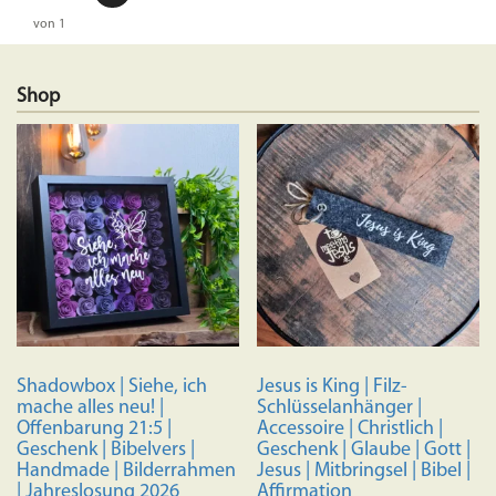
von 1
Shop
Shadowbox | Siehe, ich
Jesus is King | Filz-
mache alles neu! |
Schlüsselanhänger |
Offenbarung 21:5 |
Accessoire | Christlich |
Geschenk | Bibelvers |
Geschenk | Glaube | Gott |
Handmade | Bilderrahmen
Jesus | Mitbringsel | Bibel |
| Jahreslosung 2026
Affirmation