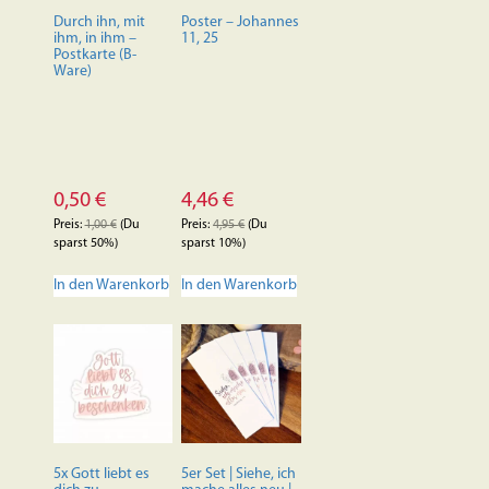
der
Durch ihn, mit
Poster – Johannes
Produktseite
ihm, in ihm –
11, 25
Postkarte (B-
gewählt
Ware)
werden
0,50
€
4,46
€
Preis:
1,00
€
(Du
Preis:
4,95
€
(Du
sparst 50%)
sparst 10%)
In den Warenkorb
In den Warenkorb
5x Gott liebt es
5er Set | Siehe, ich