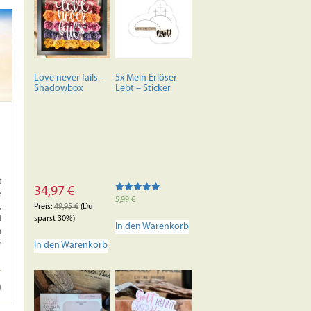
Love never fails –
5x Mein Erlöser
Shadowbox
Lebt – Sticker
t
34,97
€
e
Bewertet mit
5,99
€
,
5.00
Preis:
49,95
€
(Du
von 5
sparst 30%)
d
In den Warenkorb
h
r
In den Warenkorb