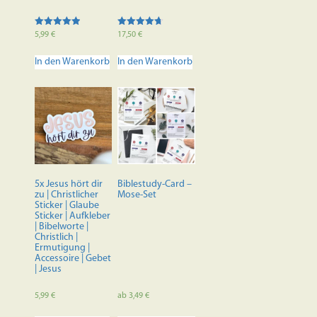
Bewertet mit
Bewertet
5,99
€
17,50
€
5.00
mit
von 5
4.70
von 5
In den Warenkorb
In den Warenkorb
5x Jesus hört dir
Biblestudy-Card –
zu | Christlicher
Mose-Set
Sticker | Glaube
Sticker | Aufkleber
| Bibelworte |
Christlich |
Ermutigung |
Accessoire | Gebet
| Jesus
5,99
€
ab
3,49
€
Dieses