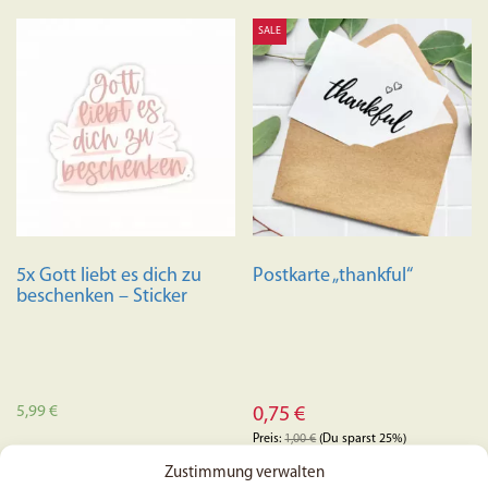
mehrere
SALE
Varianten
auf.
Die
Optionen
können
auf
der
Produktseite
gewählt
5x Gott liebt es dich zu
Postkarte „thankful“
werden
beschenken – Sticker
5,99
€
0,75
€
Preis:
1,00
€
(Du sparst 25%)
In den Warenkorb
Zustimmung verwalten