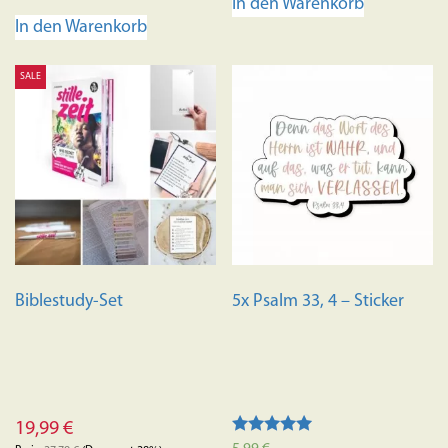
In den Warenkorb
In den Warenkorb
SALE
Biblestudy-Set
5x Psalm 33, 4 – Sticker
19,99
€
Bewertet mit