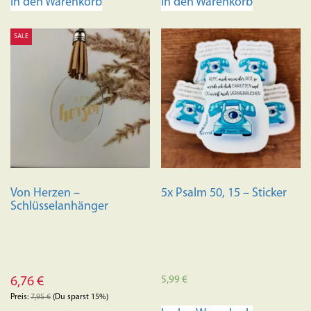
In den Warenkorb
In den Warenkorb
SALE
Von Herzen –
5x Psalm 50, 15 – Sticker
Schlüsselanhänger
5,99
€
6,76
€
Preis:
7,95
€
(Du sparst 15%)