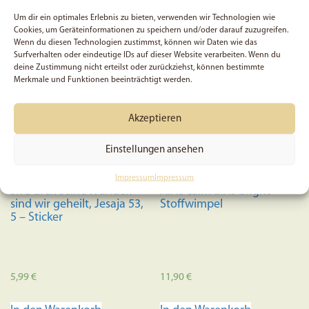
In den Warenkorb
Um dir ein optimales Erlebnis zu bieten, verwenden wir Technologien wie
Cookies, um Geräteinformationen zu speichern und/oder darauf zuzugreifen.
Wenn du diesen Technologien zustimmst, können wir Daten wie das
Surfverhalten oder eindeutige IDs auf dieser Website verarbeiten. Wenn du
deine Zustimmung nicht erteilst oder zurückziehst, können bestimmte
Merkmale und Funktionen beeinträchtigt werden.
Akzeptieren
Einstellungen ansehen
Impressum
Impressum
5x Durch seine Wunden
All is calm all is bright –
sind wir geheilt, Jesaja 53,
Stoffwimpel
5 – Sticker
5,99
€
11,90
€