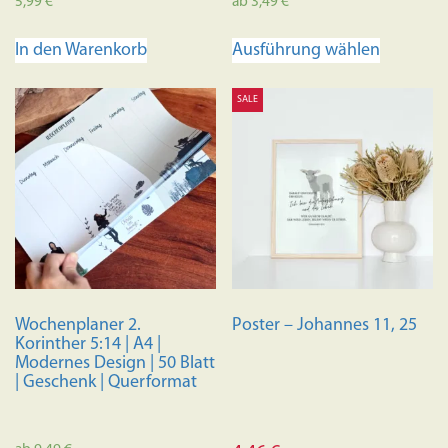
5,99
€
ab
3,49
€
Dieses
In den Warenkorb
Ausführung wählen
Produkt
weist
SALE
mehrere
Variante
auf.
Die
Optione
können
auf
der
Produkts
Wochenplaner 2.
Poster – Johannes 11, 25
gewählt
Korinther 5:14 | A4 |
werden
Modernes Design | 50 Blatt
| Geschenk | Querformat