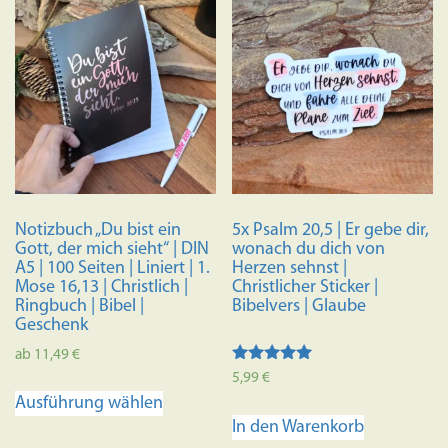
Notizbuch „Du bist ein
5x Psalm 20,5 | Er gebe dir,
Gott, der mich sieht“ | DIN
wonach du dich von
A5 | 100 Seiten | Liniert | 1.
Herzen sehnst |
Mose 16,13 | Christlich |
Christlicher Sticker |
Ringbuch | Bibel |
Bibelvers | Glaube
Geschenk
ab
11,49
€
Bewertet mit
5,99
€
Dieses
5.00
Ausführung wählen
von 5
Produkt
In den Warenkorb
weist