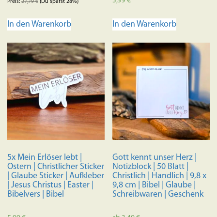
5,99
€
Preis:
27,79
€
(Du sparst 28%)
5.00
von 5
In den Warenkorb
In den Warenkorb
5x Mein Erlöser lebt |
Gott kennt unser Herz |
Ostern | Christlicher Sticker
Notizblock | 50 Blatt |
| Glaube Sticker | Aufkleber
Christlich | Handlich | 9,8 x
| Jesus Christus | Easter |
9,8 cm | Bibel | Glaube |
Bibelvers | Bibel
Schreibwaren | Geschenk