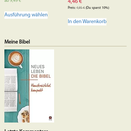
ab
9,49
€
4,46
€
Preis:
4,95
€
(Du sparst 10%)
Dieses
Ausführung wählen
Produkt
In den Warenkorb
weist
mehrere
Varianten
Meine Bibel
auf.
Die
Optionen
können
auf
der
Produktseite
gewählt
werden