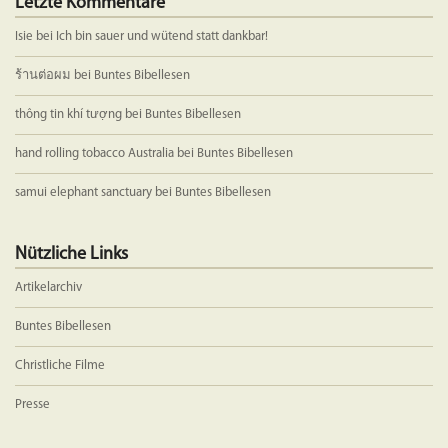
Letzte Kommentare
Isie
bei
Ich bin sauer und wütend statt dankbar!
ร้านต่อผม
bei
Buntes Bibellesen
thông tin khí tượng
bei
Buntes Bibellesen
hand rolling tobacco Australia
bei
Buntes Bibellesen
samui elephant sanctuary
bei
Buntes Bibellesen
Nützliche Links
Artikelarchiv
Buntes Bibellesen
Christliche Filme
Presse