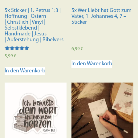
5x Sticker | 1. Petrus 1:3 |
5x Wer Liebt hat Gott zum
Hoffnung | Ostern
Vater, 1. Johannes 4, 7 –
| Christlich | Vinyl |
Sticker
Selbstklebend |
Handmade | Jesus
| Auferstehung | Bibelvers
6,99
€
Bewertet mit
5,99
€
5.00
In den Warenkorb
von 5
In den Warenkorb