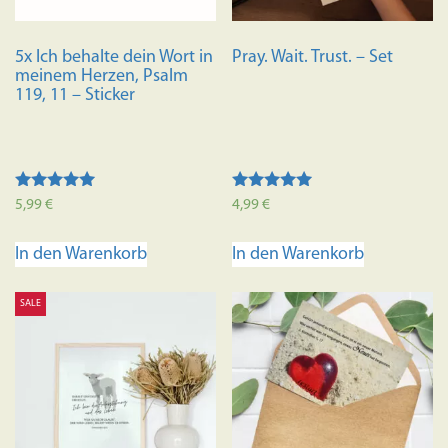
5x Ich behalte dein Wort in
Pray. Wait. Trust. – Set
meinem Herzen, Psalm
119, 11 – Sticker
Bewertet mit
Bewertet mit
5,99
€
4,99
€
5.00
5.00
von 5
von 5
In den Warenkorb
In den Warenkorb
SALE