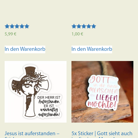
Bewertet mit
Bewertet mit
5,99
€
1,00
€
5.00
5.00
von 5
von 5
In den Warenkorb
In den Warenkorb
Jesus ist auferstanden –
5x Sticker | Gott sieht auch