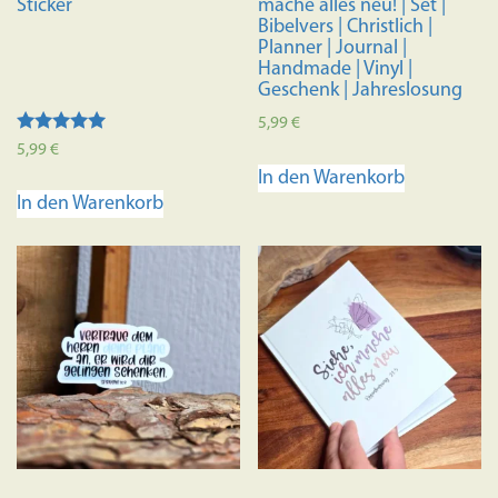
Sticker
mache alles neu! | Set |
Bibelvers | Christlich |
Planner | Journal |
Handmade | Vinyl |
Geschenk | Jahreslosung
5,99
€
Bewertet mit
5,99
€
5.00
In den Warenkorb
von 5
In den Warenkorb