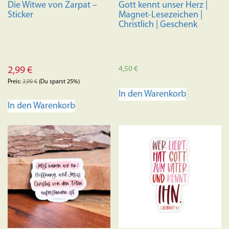
Die Witwe von Zarpat –
Gott kennt unser Herz |
gewählt
Sticker
Magnet-Lesezeichen |
werden
Christlich | Geschenk
4,50
€
2,99
€
Preis:
3,99
€
(Du sparst 25%)
In den Warenkorb
In den Warenkorb