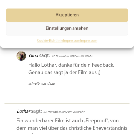
sein mit Glaubenskampf und persönlichem Leiden
verbunden ist, ist dabei nichts Neues.
Wer am Tag der Wiederkunft Christi von ihm
Akzeptieren
erkannt wrden will, muss heute sein Kreuz auf sich
Einstellungen ansehen
nehmen und ihm nachfolgen.
Cookie-Richtlinie
Impressum
Impressum
schreib was dazu
sagt:
Gina
27. November 2012 um 20:30 Uhr
Hallo Lothar, danke für dein Feedback.
Genau das sagt ja der Film aus ;)
schreib was dazu
sagt:
Lothar
27. November 2012 um 20:29 Uhr
Ein wunderbarer Film ist auch „Fireproof“, von
dem man viel über das christliche Eheverständnis