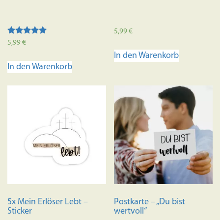
5,99
€
Bewertet mit
5,99
€
5.00
In den Warenkorb
von 5
In den Warenkorb
5x Mein Erlöser Lebt –
Postkarte – „Du bist
Sticker
wertvoll“