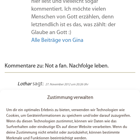
hier liest und vielleicht sogar
kommentiert. Ich möchte vielen
Menschen von Gott erzählen, denn
letztendlich ist es das, was zählt: der
Glaube an Gott :)
Alle Beiträge von Gina
Kommentare zu: Not a fan. Nachfolge leben.
sagt:
Lothar
27. November 2012 um 20:26 Uhr
Es ist viel leichter, Jemanden zu bewundern als
Zustimmung verwalten
ihm nachzueifern. Deshalb werden besondere
Menschen als Heilige verehrt, damit man nicht in
Um dir ein optimales Erlebnis zu bieten, verwenden wir Technologien wie
Cookies, um Geräteinformationen zu speichern und/oder darauf zuzugreifen.
die Gefahr kommt, sich genauso verhalten zu
Wenn du diesen Technologien zustimmst, können wir Daten wie das
müssen. Jesus Christus hat immer zur
Surfverhalten oder eindeutige IDs auf dieser Website verarbeiten. Wenn du
persönlichen Nachfolge aufgerufen. Dass Christ
deine Zustimmung nicht erteilst oder zurückziehst, können bestimmte
Merkmale und Funktionen beeinträchtigt werden.