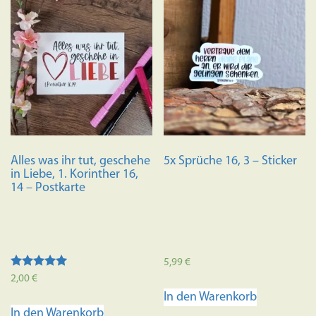
Alles was ihr tut, geschehe
5x Sprüche 16, 3 – Sticker
in Liebe, 1. Korinther 16,
14 – Postkarte
5,99
€
Bewertet mit
2,00
€
5.00
In den Warenkorb
von 5
In den Warenkorb