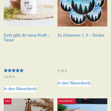
Die
Optione
können
auf
der
Produkts
Gott gibt dir neue Kraft –
5x Johannes 1, 5 – Sticker
gewählt
Tasse
werden
5,99
€
Bewertet mit
14,99
€
5.00
In den Warenkorb
von 5
In den Warenkorb
SALE
AUSVERKAUFT