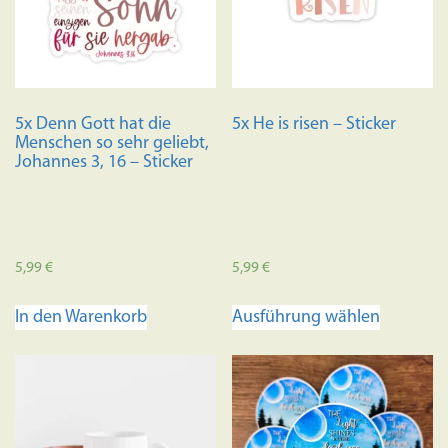
Optionen
können
können
auf
auf
der
der
Produkts
Produktseite
gewählt
5x Denn Gott hat die
5x He is risen – Sticker
gewählt
werden
Menschen so sehr geliebt,
werden
Johannes 3, 16 – Sticker
5,99
€
5,99
€
Dieses
In den Warenkorb
Ausführung wählen
Produkt
weist
mehrere
Variante
auf.