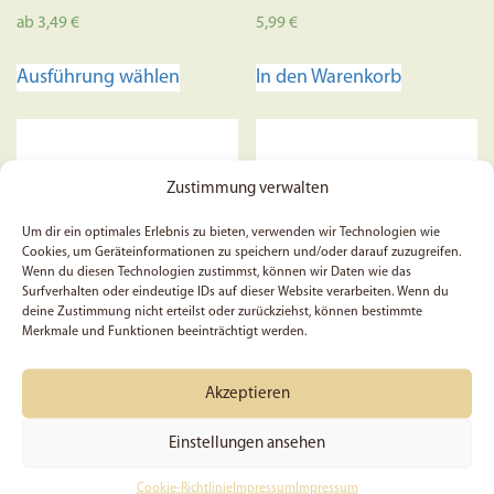
ab
3,49
€
5,99
€
Dieses
Ausführung wählen
In den Warenkorb
Produkt
weist
mehrere
Varianten
Zustimmung verwalten
auf.
Die
Um dir ein optimales Erlebnis zu bieten, verwenden wir Technologien wie
Optionen
Cookies, um Geräteinformationen zu speichern und/oder darauf zuzugreifen.
Wenn du diesen Technologien zustimmst, können wir Daten wie das
können
Surfverhalten oder eindeutige IDs auf dieser Website verarbeiten. Wenn du
auf
deine Zustimmung nicht erteilst oder zurückziehst, können bestimmte
der
Merkmale und Funktionen beeinträchtigt werden.
Produktseite
5x Liebe ist freundlich | 1.
5x Oster-Segen – Sticker
gewählt
Akzeptieren
Korinther 13, 4 | Sticker |
werden
Aufkleber | Christlich |
Glaube | Bibelworte |
Einstellungen ansehen
Valentinstag | Hochzeit |
Geschenk
Cookie-Richtlinie
Impressum
Impressum