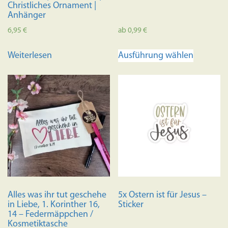
Christliches Ornament |
Anhänger
6,95
€
ab
0,99
€
Dieses
Weiterlesen
Ausführung wählen
Produkt
weist
mehrere
Variante
auf.
Die
Optione
können
auf
der
Produkts
Alles was ihr tut geschehe
5x Ostern ist für Jesus –
gewählt
in Liebe, 1. Korinther 16,
Sticker
werden
14 – Federmäppchen /
Kosmetiktasche