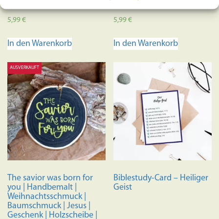
5,99
€
5,99
€
In den Warenkorb
In den Warenkorb
AUSVERKAUFT
The savior was born for
Biblestudy-Card – Heiliger
you | Handbemalt |
Geist
Weihnachtsschmuck |
Baumschmuck | Jesus |
Geschenk | Holzscheibe |