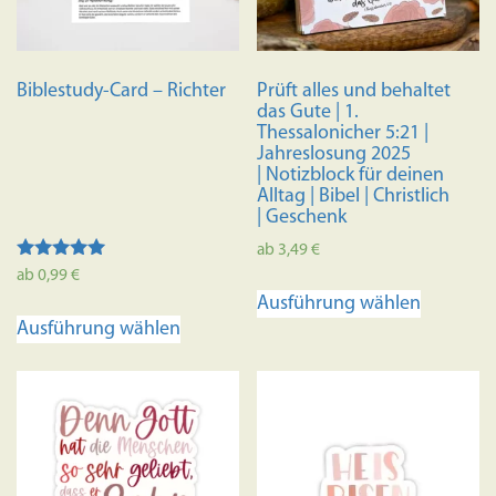
Biblestudy-Card – Richter
Prüft alles und behaltet
das Gute | 1.
Thessalonicher 5:21 |
Jahreslosung 2025
| Notizblock für deinen
Alltag | Bibel | Christlich
| Geschenk
ab
3,49
€
Bewertet mit
ab
0,99
€
Dieses
5.00
Ausführung wählen
von 5
Dieses
Produkt
Ausführung wählen
Produkt
weist
weist
mehrere
mehrere
Variante
Varianten
auf.
auf.
Die
Die
Optione