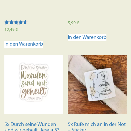
5,99
€
Bewertet
12,49
€
mit
In den Warenkorb
4.50
von 5
In den Warenkorb
5x Durch seine Wunden
5x Rufe mich an in der Not
sind wir geheilt, Jesaja 53,
– Sticker