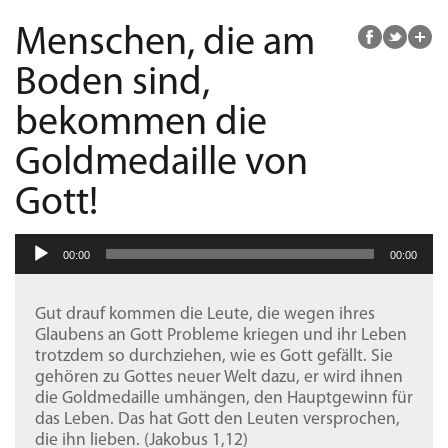
Menschen, die am
Boden sind,
bekommen die
Goldmedaille von
Gott!
Audio-
00:00
00:00
Player
Gut drauf kommen die Leute, die wegen ihres
Glaubens an Gott Probleme kriegen und ihr Leben
trotzdem so durchziehen, wie es Gott gefällt. Sie
gehören zu Gottes neuer Welt dazu, er wird ihnen
die Goldmedaille umhängen, den Hauptgewinn für
das Leben. Das hat Gott den Leuten versprochen,
die ihn lieben. (Jakobus 1,12)