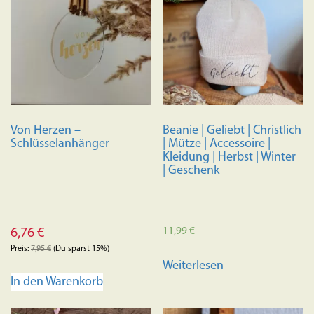
Von Herzen –
Beanie | Geliebt | Christlich
Schlüsselanhänger
| Mütze | Accessoire |
Kleidung | Herbst | Winter
| Geschenk
11,99
€
6,76
€
Preis:
7,95
€
(Du sparst 15%)
Weiterlesen
In den Warenkorb