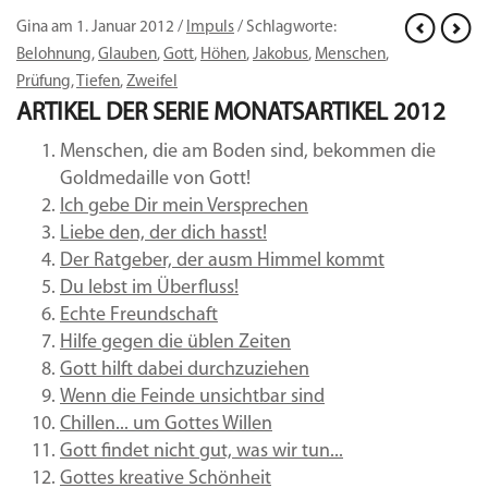
Gina am 1. Januar 2012 /
Impuls
/ Schlagworte:
Belohnung
,
Glauben
,
Gott
,
Höhen
,
Jakobus
,
Menschen
,
Prüfung
,
Tiefen
,
Zweifel
ARTIKEL DER SERIE
MONATSARTIKEL 2012
Menschen, die am Boden sind, bekommen die
Goldmedaille von Gott!
Ich gebe Dir mein Versprechen
Liebe den, der dich hasst!
Der Ratgeber, der ausm Himmel kommt
Du lebst im Überfluss!
Echte Freundschaft
Hilfe gegen die üblen Zeiten
Gott hilft dabei durchzuziehen
Wenn die Feinde unsichtbar sind
Chillen... um Gottes Willen
Gott findet nicht gut, was wir tun...
Gottes kreative Schönheit