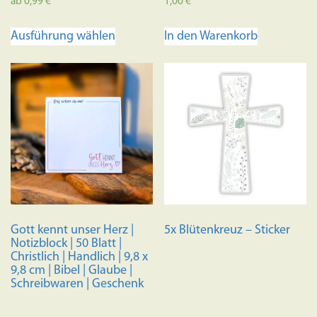
ab
0,99
€
1,00
€
Dieses
Ausführung wählen
In den Warenkorb
Produkt
weist
mehrere
Varianten
auf.
Die
Optionen
können
auf
der
Produktseite
Gott kennt unser Herz |
5x Blütenkreuz – Sticker
gewählt
Notizblock | 50 Blatt |
werden
Christlich | Handlich | 9,8 x
9,8 cm | Bibel | Glaube |
Schreibwaren | Geschenk