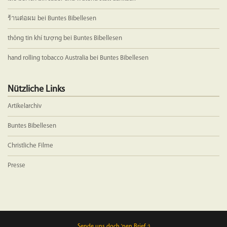
ร้านต่อผม
bei
Buntes Bibellesen
thông tin khí tượng
bei
Buntes Bibellesen
hand rolling tobacco Australia
bei
Buntes Bibellesen
Nützliche Links
Artikelarchiv
Buntes Bibellesen
Christliche Filme
Presse
Sende uns doch 'nen Brief :)