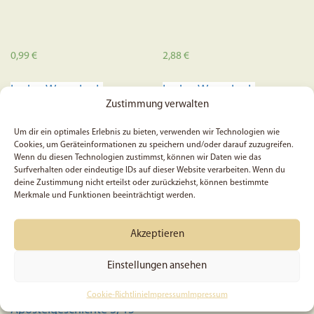
0,99
€
2,88
€
In den Warenkorb
In den Warenkorb
Zustimmung verwalten
SALE
SALE
Um dir ein optimales Erlebnis zu bieten, verwenden wir Technologien wie
Cookies, um Geräteinformationen zu speichern und/oder darauf zuzugreifen.
Wenn du diesen Technologien zustimmst, können wir Daten wie das
Surfverhalten oder eindeutige IDs auf dieser Website verarbeiten. Wenn du
deine Zustimmung nicht erteilst oder zurückziehst, können bestimmte
Merkmale und Funktionen beeinträchtigt werden.
Akzeptieren
Einstellungen ansehen
Gott hat ihn von den
Oster-Segen – Postkarte
Toten auferweckt,
Cookie-Richtlinie
Impressum
Impressum
Apostelgeschichte 3, 15 –