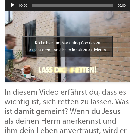
Audio-
00:00
00:00
Player
Klicke hier, um Marketing-Cookies zu
akzeptieren und diesen Inhalt zu aktivieren
In diesem Video erfährst du, dass es
wichtig ist, sich retten zu lassen. Was
ist damit gemeint? Wenn du Jesus
als deinen Herrn anerkennst und
ihm dein Leben anvertraust, wird er