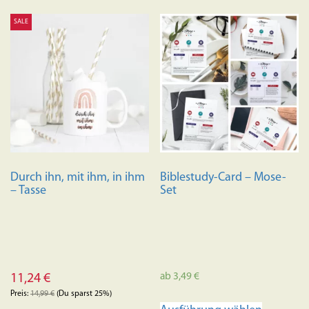
SALE
Durch ihn, mit ihm, in ihm
Biblestudy-Card – Mose-
– Tasse
Set
ab
3,49
€
11,24
€
Preis:
14,99
€
(Du sparst 25%)
Dieses