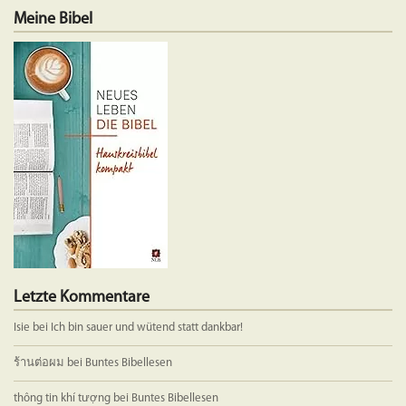
mehrere
Meine Bibel
Varianten
auf.
Die
Optionen
können
auf
der
Produktseite
gewählt
werden
Letzte Kommentare
Isie
bei
Ich bin sauer und wütend statt dankbar!
ร้านต่อผม
bei
Buntes Bibellesen
thông tin khí tượng
bei
Buntes Bibellesen