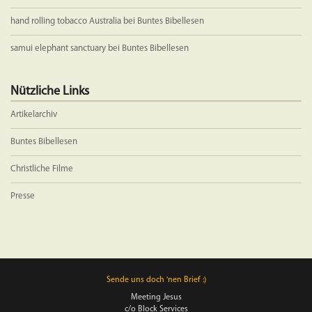
hand rolling tobacco Australia
bei
Buntes Bibellesen
samui elephant sanctuary
bei
Buntes Bibellesen
Nützliche Links
Artikelarchiv
Buntes Bibellesen
Christliche Filme
Presse
Sende uns doch 'nen Brief :)
Meeting Jesus
c/o Block Services