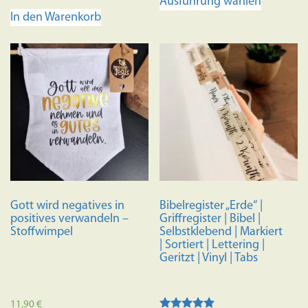
Ausführung wählen
Produkt
In den Warenkorb
weist
mehrere
Variante
auf.
Die
Optione
können
auf
der
Produkts
gewählt
Gott wird negatives in
Bibelregister „Erde“ |
werden
positives verwandeln –
Griffregister | Bibel |
Stoffwimpel
Selbstklebend | Markiert
| Sortiert | Lettering |
Geritzt | Vinyl | Tabs
11,90
€