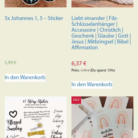
5x Johannes 1, 5 – Sticker
Liebt einander | Filz-
Schlüsselanhänger |
Accessoire | Christlich |
Geschenk | Glaube | Gott |
Jesus | Mitbringsel | Bibel |
Affirmation
5,99
€
6,37
€
Preis:
7,49
€
(Du sparst 15%)
In den Warenkorb
In den Warenkorb
SALE