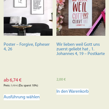
Poster – Forgive, Epheser
Wir lieben weil Gott uns
4, 26
zuerst geliebt hat , 1.
Johannes 4, 19 – Postkarte
2,00
€
ab
6,74
€
Preis:
7,49
€
(Du sparst 10%)
In den Warenkorb
Dieses
Ausführung wählen
Produkt
weist