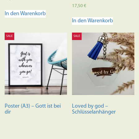
Bewertet
17,50
€
mit
In den Warenkorb
4.88
von 5
In den Warenkorb
SALE
SALE
Poster (A3) – Gott ist bei
Loved by god –
dir
Schlüsselanhänger