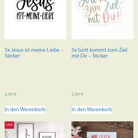
Die
Optionen
können
auf
der
Produktseite
5x Jesus ist meine Liebe –
5x Gott kommt zum Ziel
gewählt
Sticker
mit Dir – Sticker
werden
5,99
€
5,99
€
In den Warenkorb
In den Warenkorb
SALE