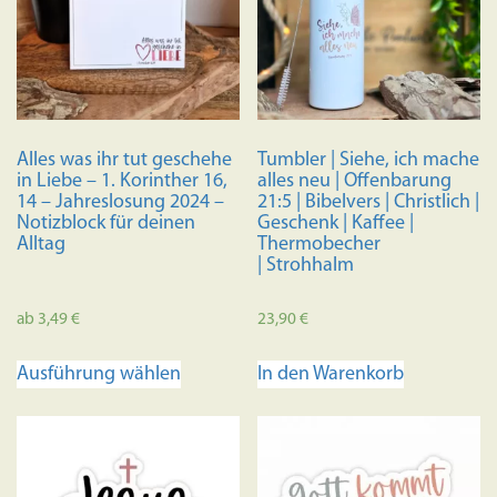
Alles was ihr tut geschehe
Tumbler | Siehe, ich mache
in Liebe – 1. Korinther 16,
alles neu | Offenbarung
14 – Jahreslosung 2024 –
21:5 | Bibelvers | Christlich |
Notizblock für deinen
Geschenk | Kaffee |
Alltag
Thermobecher
| Strohhalm
ab
3,49
€
23,90
€
Dieses
Ausführung wählen
In den Warenkorb
Produkt
weist
mehrere
Varianten
auf.