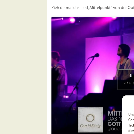
Zieh dir mal das Lied „Mittelpunkt“ von der 
Kl
akzep
Um 
Ger
Tec
die