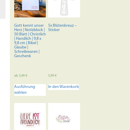
Die
rke
Optionen
können
auf
der
Gott kennt unser
5x Blütenkreuz –
Produktseite
Herz | Notizblock |
Sticker
50 Blatt | Christlich
gewählt
| Handlich | 9,8 x
werden
9,8 cm | Bibel |
Glaube |
h
Schreibwaren |
Geschenk
ab
3,49
€
5,99
€
Dieses
Ausführung
In den Warenkorb
Produkt
wählen
weist
mehrere
Varianten
auf.
Die
Optionen
können