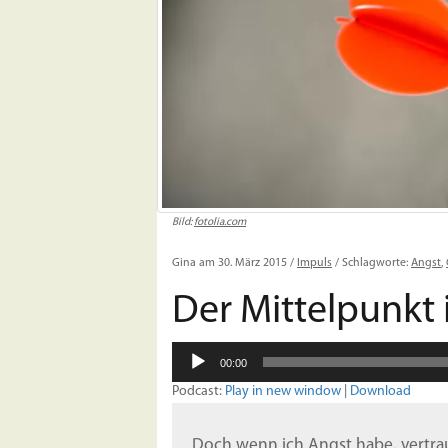
Bild:
fotolia.com
Gina am 30. März 2015 /
Impuls
/ Schlagworte:
Angst
,
Der Mittelpunkt
Audio-
00:00
Player
Podcast:
Play in new window
|
Download
Doch wenn ich Angst habe, vertraue