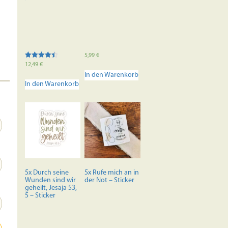
5,99
€
Bewertet
12,49
€
mit
In den Warenkorb
4.50
von 5
In den Warenkorb
5x Durch seine
5x Rufe mich an in
Wunden sind wir
der Not – Sticker
geheilt, Jesaja 53,
5 – Sticker