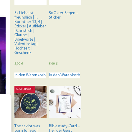
auf
der
5x Liebe ist
5x Oster-Segen –
Produktseite
freundlich | 1.
Sticker
Korinther 13, 4 |
gewählt
Sticker | Aufkleber
werden
| Christlich |
Glaube |
Bibelworte |
Valentinstag |
Hochzeit |
Geschenk
5,99
€
5,99
€
In den Warenkorb
In den Warenkorb
AUSVERKAUFT
The savior was
Biblestudy-Card –
born for you |
Heiliger Geist