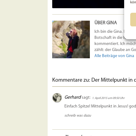
kön
ÜBER GINA
Ich bin die Gina. Ich ar
Botschaft in die Welt z
kommentiert. Ich möcht
zählt: der Glaube an Got
Alle Beiträge von Gina
Kommentare zu: Der Mittelpunkt in
Gerhard
sagt:
1. April 2015 um 09:50 Uhr
Einfach Spitze! Mittelpunkt in Jesus! god
schreib was dazu