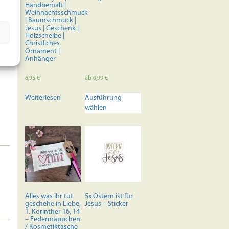
Handbemalt |
Weihnachtsschmuck
| Baumschmuck |
Jesus | Geschenk |
Holzscheibe |
Christliches
Ornament |
Anhänger
6,95
€
ab
0,99
€
Dieses
Weiterlesen
Ausführung
Produkt
wählen
weist
mehrere
Varianten
auf.
Die
Optionen
können
auf
der
Alles was ihr tut
5x Ostern ist für
Produktseite
geschehe in Liebe,
Jesus – Sticker
1. Korinther 16, 14
gewählt
– Federmäppchen
werden
/ Kosmetiktasche