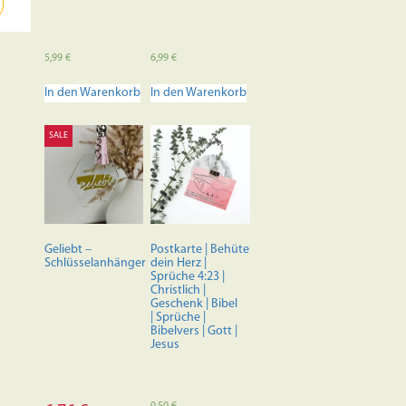
5,99
€
6,99
€
In den Warenkorb
In den Warenkorb
SALE
Geliebt –
Postkarte | Behüte
Schlüsselanhänger
dein Herz |
Sprüche 4:23 |
Christlich |
Geschenk | Bibel
| Sprüche |
Bibelvers | Gott |
Jesus
0,50
€