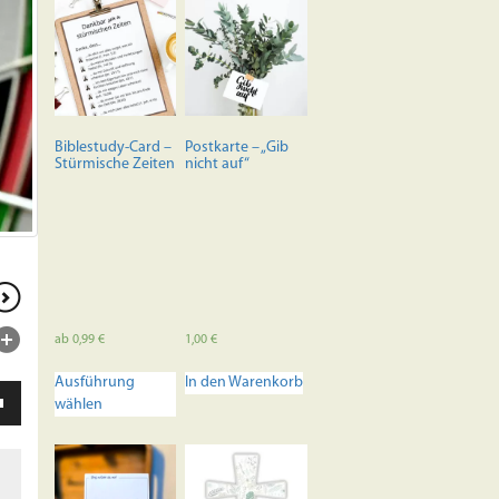
Biblestudy-Card –
Postkarte – „Gib
Stürmische Zeiten
nicht auf“
ab
0,99
€
1,00
€
Dieses
Ausführung
In den Warenkorb
Produkt
ten
wählen
weist
unter
mehrere
en,
Varianten
auf.