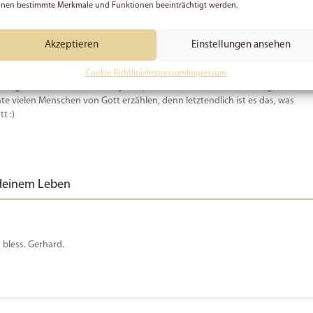
nen bestimmte Merkmale und Funktionen beeinträchtigt werden.
Akzeptieren
Einstellungen ansehen
beite Vollzeit für Meeting Jesus. Ich habe dieses Projekt gestartet, um die
Cookie-Richtlinie
Impressum
Impressum
u tragen und freue mich über jeden, der hier liest und vielleicht sogar
e vielen Menschen von Gott erzählen, denn letztendlich ist es das, was
t :)
 deinem Leben
 bless. Gerhard.