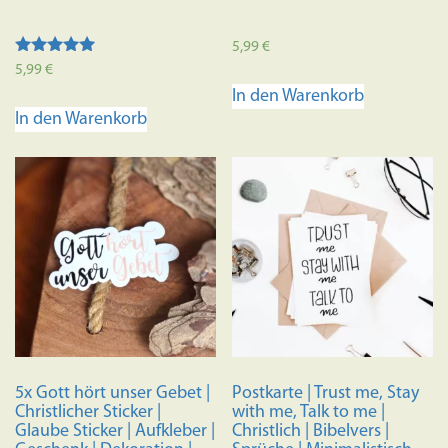
5,99
€
Bewertet mit
5,99
€
5.00
In den Warenkorb
von 5
In den Warenkorb
5x Gott hört unser Gebet |
Postkarte | Trust me, Stay
Christlicher Sticker |
with me, Talk to me |
Glaube Sticker | Aufkleber |
Christlich | Bibelvers |