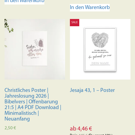
In den Warenkorb
4.95
von 5
In den Warenkorb
SALE
Christliches Poster |
Jesaja 43, 1 – Poster
Jahreslosung 2026 |
Bibelvers | Offenbarung
21:5 | A4 PDF Download |
Minimalistisch |
Neuanfang
2,50
€
ab
4,46
€