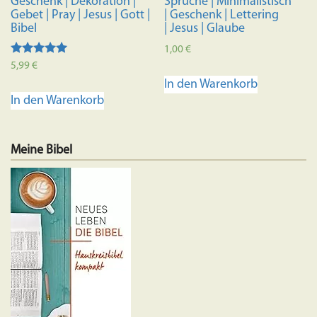
Geschenk | Dekoration |
Sprüche | Minimalistisch
Gebet | Pray | Jesus | Gott |
| Geschenk | Lettering
Bibel
| Jesus | Glaube
1,00
€
Bewertet mit
5,99
€
5.00
In den Warenkorb
von 5
In den Warenkorb
Meine Bibel