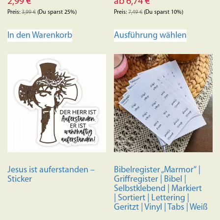
2,99
€
ab
6,74
€
Preis:
3,99
€
(Du sparst 25%)
Preis:
7,49
€
(Du sparst 10%)
Dieses
In den Warenkorb
Ausführung wählen
Produkt
weist
mehrere
Variante
auf.
Die
Optione
können
auf
der
Produkts
Jesus ist auferstanden –
Bibelregister „Marmor“ |
gewählt
Sticker
Griffregister | Bibel |
werden
Selbstklebend | Markiert
| Sortiert | Lettering |
Geritzt | Vinyl | Tabs | Weiß