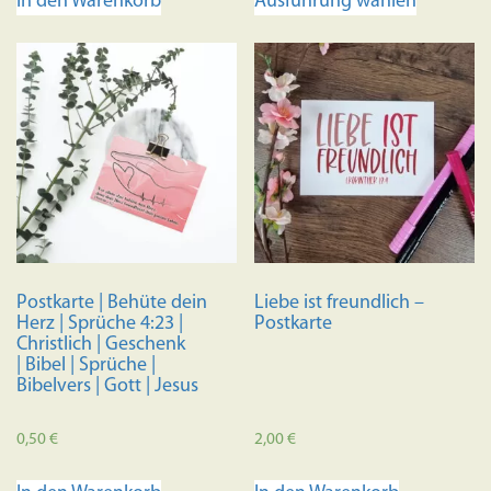
In den Warenkorb
Ausführung wählen
Produkt
weist
mehrere
Variante
auf.
Die
Optione
können
auf
der
Produkts
Postkarte | Behüte dein
Liebe ist freundlich –
gewählt
Herz | Sprüche 4:23 |
Postkarte
werden
Christlich | Geschenk
| Bibel | Sprüche |
Bibelvers | Gott | Jesus
0,50
€
2,00
€