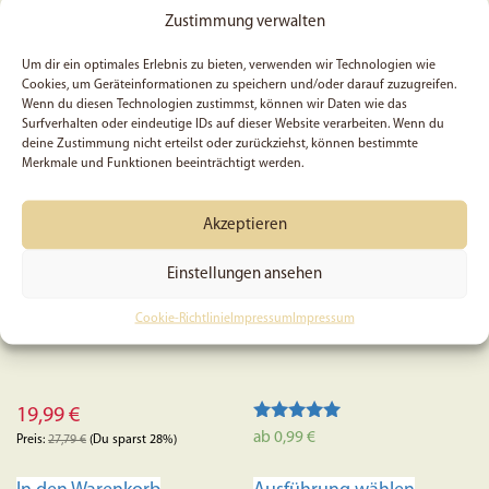
Zustimmung verwalten
SALE
Um dir ein optimales Erlebnis zu bieten, verwenden wir Technologien wie
Cookies, um Geräteinformationen zu speichern und/oder darauf zuzugreifen.
Wenn du diesen Technologien zustimmst, können wir Daten wie das
Surfverhalten oder eindeutige IDs auf dieser Website verarbeiten. Wenn du
deine Zustimmung nicht erteilst oder zurückziehst, können bestimmte
Merkmale und Funktionen beeinträchtigt werden.
Akzeptieren
Einstellungen ansehen
Biblestudy-Set
Biblestudy-Card – Richter
Cookie-Richtlinie
Impressum
Impressum
19,99
€
Bewertet mit
ab
0,99
€
Preis:
27,79
€
(Du sparst 28%)
5.00
von 5
Dieses