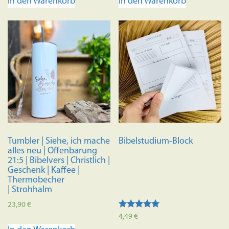
In den Warenkorb
In den Warenkorb
Tumbler | Siehe, ich mache
Bibelstudium-Block
alles neu | Offenbarung
21:5 | Bibelvers | Christlich |
Geschenk | Kaffee |
Thermobecher
| Strohhalm
23,90
€
Bewertet
4,49
€
mit