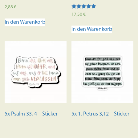
2,88
€
Bewertet
17,50
€
mit
In den Warenkorb
4.73
von 5
In den Warenkorb
5x Psalm 33, 4 – Sticker
5x 1. Petrus 3,12 – Sticker