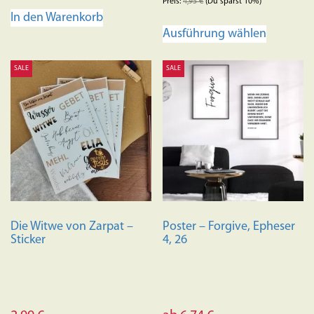
Preis:
4,95
€
(Du sparst 10%)
In den Warenkorb
Dieses
Ausführung wählen
Produkt
weist
SALE
SALE
mehrere
Variante
auf.
Die
Optione
können
auf
der
Produkts
Die Witwe von Zarpat –
Poster – Forgive, Epheser
gewählt
Sticker
4, 26
werden