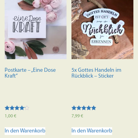
mehrere
Variante
auf.
Die
Optione
können
auf
der
Produkts
Postkarte – „Eine Dose
5x Gottes Handeln im
gewählt
Kraft“
Rückblick – Sticker
werden
Bewertet
Bewertet mit
1,00
€
7,99
€
mit
5.00
4.00
von 5
von 5
In den Warenkorb
In den Warenkorb