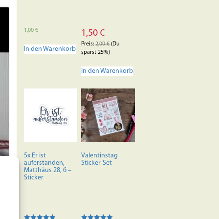
1,00
€
1,50
€
Preis:
2,00
€
(Du
In den Warenkorb
sparst 25%)
In den Warenkorb
5x Er ist
Valentinstag
auferstanden,
Sticker-Set
Matthäus 28, 6 –
Sticker