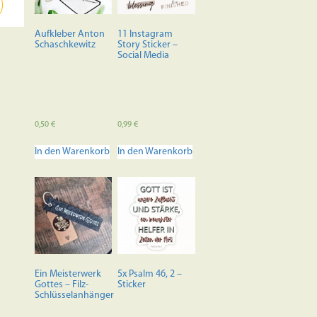
auf
der
Aufkleber Anton
11 Instagram
Produktseite
Schaschkewitz
Story Sticker –
Social Media
gewählt
werden
0,50
€
0,99
€
In den Warenkorb
In den Warenkorb
Ein Meisterwerk
5x Psalm 46, 2 –
Gottes – Filz-
Sticker
Schlüsselanhänger