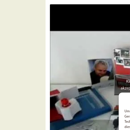
Kl
akzep
Um 
Ger
Tec
die