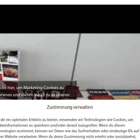
icke hier, um Marketing-Cookies zu
tieren und diesen Inhalt zu aktivieren
Zustimmung verwalten
dir ein optimales Erlebnis zu bieten, verwenden wir Technologien wie Cookies, um
äteinformationen zu speichern und/oder darauf zuzugreifen. Wenn du diesen
hnologien zustimmst, können wir Daten wie das Surfverhalten oder eindeutige IDs auf
ser Website verarbeiten. Wenn du deine Zustimmung nicht erteilst oder zurückziehst,