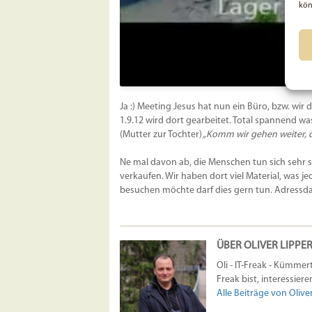
kön
Ja :) Meeting Jesus hat nun ein Büro, bzw. wi
1.9.12 wird dort gearbeitet. Total spannend w
(Mutter zur Tochter)
„Komm wir gehen weiter, 
Ne mal davon ab, die Menschen tun sich sehr s
verkaufen. Wir haben dort viel Material, was je
besuchen möchte darf dies gern tun. Adressda
ÜBER OLIVER LIPPE
Oli - IT-Freak - Kümme
Freak bist, interessie
Alle Beiträge von Olive