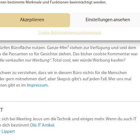
nen bestimmte Merkmale und Funktionen beeinträchtigt werden.
Akzeptieren
Einstellungen ansehen
Cookie-Richtlinie
Impressum
Impressum
r dürfen Bürofläche nutzen. Ganze 44m² stehen zur Verfügung und seid dem
as die Passanten so für Gesichter ziehen. Das bisher coolste Kommentar war
die verkaufen nur Werbung“
. Total cool, wer würde Werbung kaufen?
chwer zu verstehen, dass wir in diesem Büro nichts für die Menschen
der gern mitnehmen darf, aber Skepsis gibt’s auf jeden Fall. Wer uns mal
ten gibt es im
Impressum
.
RT
rt sich bei Meeting Jesus um die Technik und einiges mehr. Wenn du auch IT
ren dich bestimmt
Olis IT Artikel
.
r Lippert