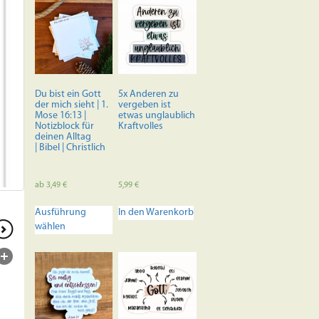
Du bist ein Gott
5x Anderen zu
der mich sieht | 1.
vergeben ist
Mose 16:13 |
etwas unglaublich
Notizblock für
Kraftvolles
deinen Alltag
| Bibel | Christlich
ab
3,49
€
5,99
€
Dieses
Ausführung
In den Warenkorb
Produkt
wählen
weist
mehrere
Varianten
auf.
Die
Optionen
können