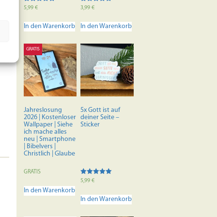
Bewertet mit
Bewertet mit
5,99
€
3,99
€
5.00
5.00
von 5
von 5
In den Warenkorb
In den Warenkorb
GRATIS
Jahreslosung
5x Gott ist auf
2026 | Kostenloser
deiner Seite –
Wallpaper | Siehe
Sticker
ich mache alles
neu | Smartphone
| Bibelvers |
Christlich | Glaube
GRATIS
Bewertet mit
5,99
€
5.00
In den Warenkorb
von 5
In den Warenkorb