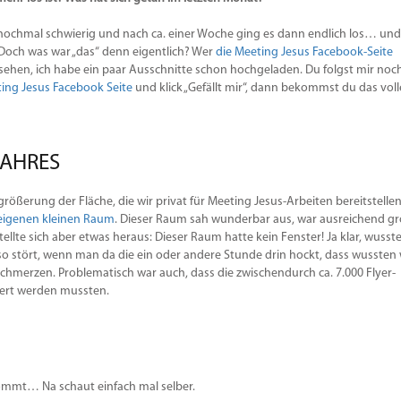
s nochmal schwierig und nach ca. einer Woche ging es dann endlich los… und
) Doch was war „das“ denn eigentlich? Wer
die Meeting Jesus Facebook-Seite
 gesehen, ich habe ein paar Ausschnitte schon hochgeladen. Du folgst mir noc
ing Jesus Facebook Seite
und klick „Gefällt mir“, dann bekommst du das voll
JAHRES
rößerung der Fläche, die wir privat für Meeting Jesus-Arbeiten bereitstellen
eigenen kleinen Raum
. Dieser Raum sah wunderbar aus, war ausreichend g
ellte sich aber etwas heraus: Dieser Raum hatte kein Fenster! Ja klar, wusst
 so stört, wenn man da die ein oder andere Stunde drin hockt, dass wussten 
fschmerzen. Problematisch war auch, dass die zwischendurch ca. 7.000 Flyer-
gert werden mussten.
 kommt… Na schaut einfach mal selber.