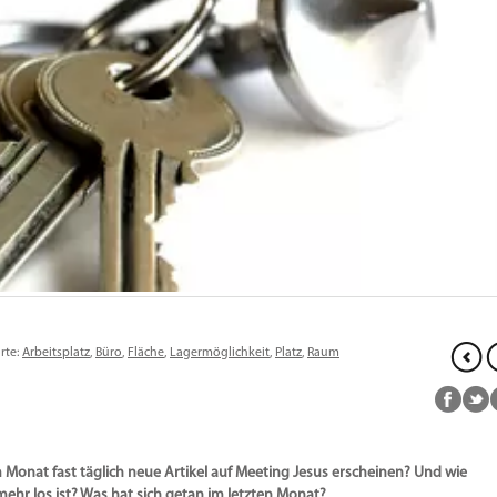
rte:
Arbeitsplatz
,
Büro
,
Fläche
,
Lagermöglichkeit
,
Platz
,
Raum
 Monat fast täglich neue Artikel auf Meeting Jesus erscheinen? Und wie
ehr los ist? Was hat sich getan im letzten Monat?