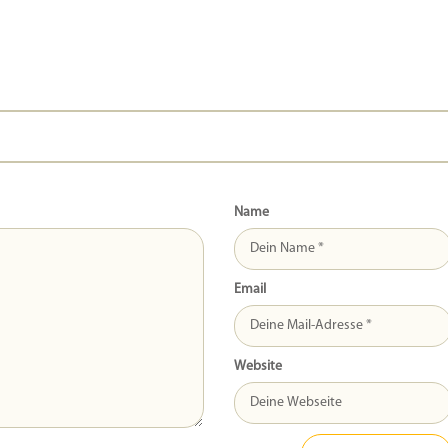
Name
Email
Website