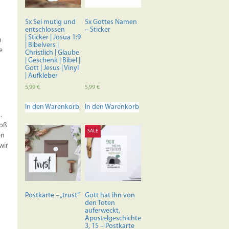
auf
der
5x Sei mutig und
5x Gottes Namen
Produktseite
entschlossen
– Sticker
| Sticker | Josua 1:9
gewählt
h
| Bibelvers |
werden
e
Christlich | Glaube
| Geschenk | Bibel |
Gott | Jesus | Vinyl
| Aufkleber
5,99
€
5,99
€
In den Warenkorb
In den Warenkorb
.
roß
SALE
en
wir
Postkarte – „trust“
Gott hat ihn von
den Toten
auferweckt,
Apostelgeschichte
3, 15 – Postkarte