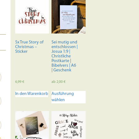
5x True Story of
Sei mutig und
Christmas –
entschlossen |
Sticker
Josua 1:9 |
Christliche
Postkarte |
Bibelvers | A6
| Geschenk
6,99
€
ab
2,00
€
Dieses
In den Warenkorb
Ausführung
Produkt
wählen
weist
mehrere
Varianten
auf.
Die
Optionen
können