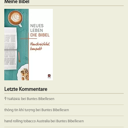
Meine Bibel
Varianten
Variante
auf.
auf.
Die
Die
Optionen
Optione
können
können
auf
auf
der
der
Produktseite
Produkts
gewählt
gewählt
werden
werden
Letzte Kommentare
ร้านต่อผม
bei
Buntes Bibellesen
thông tin khí tượng
bei
Buntes Bibellesen
hand rolling tobacco Australia
bei
Buntes Bibellesen