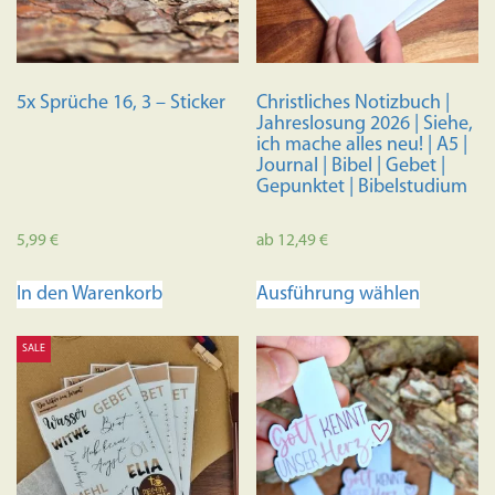
5x Sprüche 16, 3 – Sticker
Christliches Notizbuch |
Jahreslosung 2026 | Siehe,
ich mache alles neu! | A5 |
Journal | Bibel | Gebet |
Gepunktet | Bibelstudium
5,99
€
ab
12,49
€
Dieses
In den Warenkorb
Ausführung wählen
Produkt
weist
SALE
mehrere
Variante
auf.
Die
Optione
können