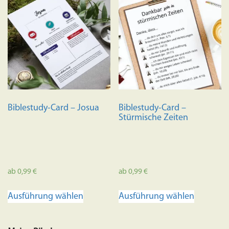
Biblestudy-Card – Josua
Biblestudy-Card –
Stürmische Zeiten
ab
0,99
€
ab
0,99
€
Dieses
Dieses
Ausführung wählen
Ausführung wählen
Produkt
Produkt
weist
weist
mehrere
mehrere