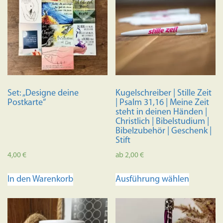
Set: „Designe deine
Kugelschreiber | Stille Zeit
Postkarte“
| Psalm 31,16 | Meine Zeit
steht in deinen Händen |
Christlich | Bibelstudium |
Bibelzubehör | Geschenk |
Stift
4,00
€
ab
2,00
€
Dieses
In den Warenkorb
Ausführung wählen
Produkt
weist
mehrere
Variante