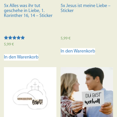
5x Alles was ihr tut
5x Jesus ist meine Liebe –
geschehe in Liebe, 1.
Sticker
Korinther 16, 14 – Sticker
5,99
€
Bewertet mit
5,99
€
5.00
In den Warenkorb
von 5
In den Warenkorb