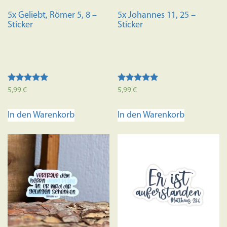
5x Geliebt, Römer 5, 8 –
5x Johannes 11, 25 –
Sticker
Sticker
Bewertet mit
Bewertet mit
5,99
€
5,99
€
5.00
5.00
von 5
von 5
In den Warenkorb
In den Warenkorb