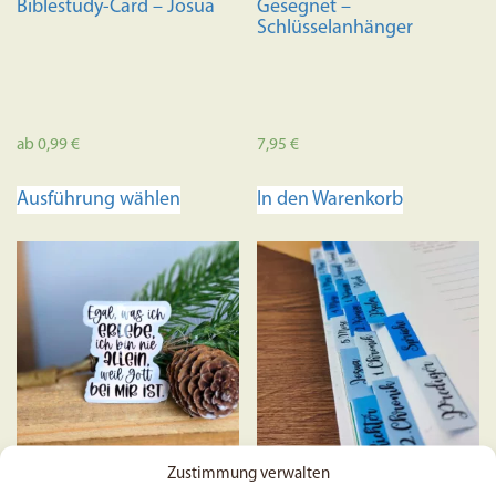
Biblestudy-Card – Josua
Gesegnet –
gewählt
Schlüsselanhänger
werden
ab
0,99
€
7,95
€
Dieses
Ausführung wählen
In den Warenkorb
Produkt
weist
mehrere
Varianten
auf.
Die
Optionen
können
auf
der
Zustimmung verwalten
Produktseite