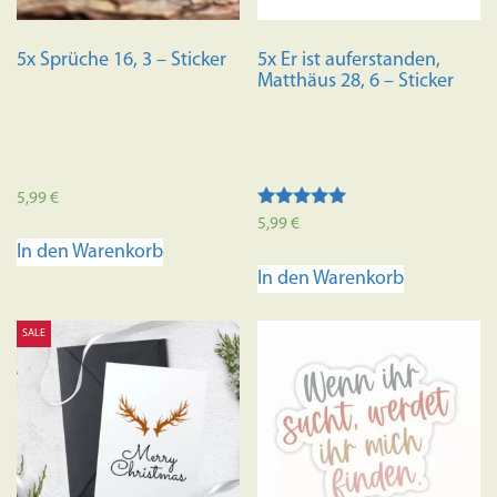
5x Sprüche 16, 3 – Sticker
5x Er ist auferstanden,
Matthäus 28, 6 – Sticker
5,99
€
Bewertet mit
5,99
€
5.00
In den Warenkorb
von 5
In den Warenkorb
SALE