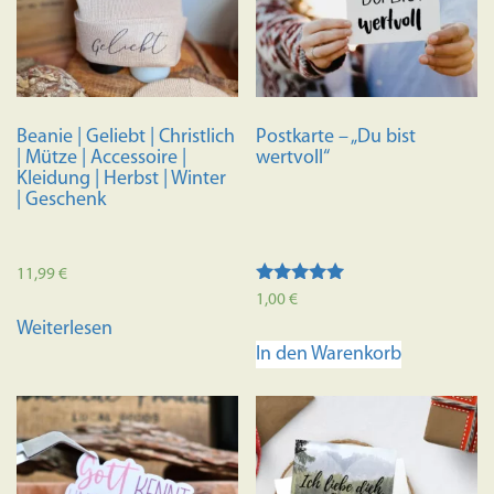
Beanie | Geliebt | Christlich
Postkarte – „Du bist
| Mütze | Accessoire |
wertvoll“
Kleidung | Herbst | Winter
| Geschenk
11,99
€
Bewertet mit
1,00
€
5.00
Weiterlesen
von 5
In den Warenkorb