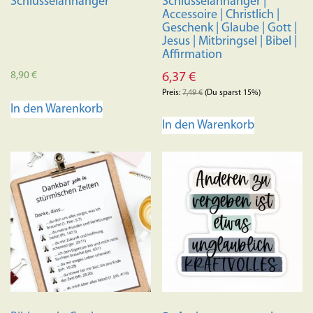
Schlüsselanhänger
Schlüsselanhänger |
Accessoire | Christlich |
Geschenk | Glaube | Gott |
Jesus | Mitbringsel | Bibel |
Affirmation
8,90
€
6,37
€
Preis:
7,49
€
(Du sparst 15%)
In den Warenkorb
In den Warenkorb