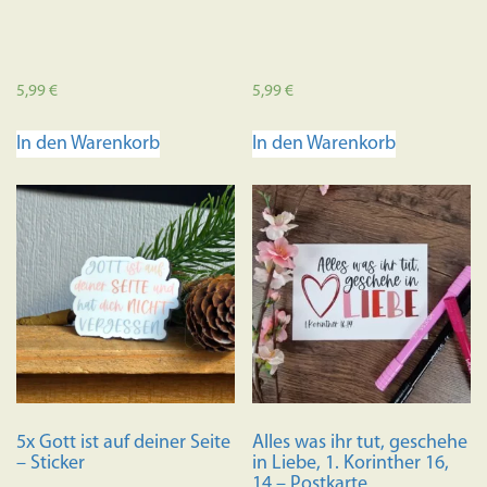
5,99
€
5,99
€
In den Warenkorb
In den Warenkorb
5x Gott ist auf deiner Seite
Alles was ihr tut, geschehe
– Sticker
in Liebe, 1. Korinther 16,
14 – Postkarte