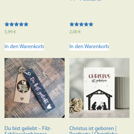
Bewertet mit
Bewertet mit
5,99
€
2,00
€
5.00
5.00
von 5
von 5
In den Warenkorb
In den Warenkorb
Du bist geliebt – Filz-
Christus ist geboren |