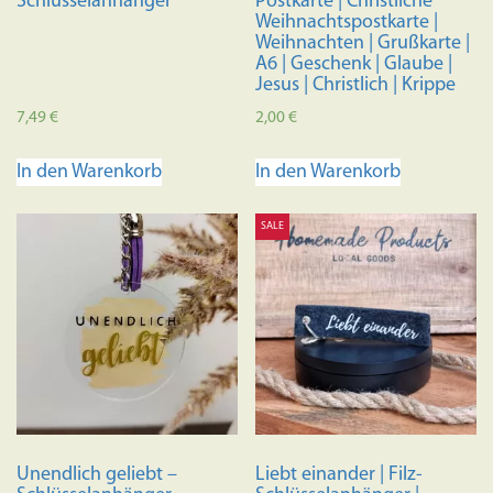
Schlüsselanhänger
Postkarte | Christliche
Weihnachtspostkarte |
Weihnachten | Grußkarte |
A6 | Geschenk | Glaube |
Jesus | Christlich | Krippe
7,49
€
2,00
€
In den Warenkorb
In den Warenkorb
SALE
Unendlich geliebt –
Liebt einander | Filz-