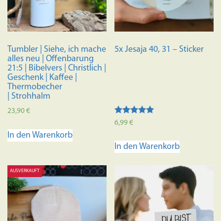
Tumbler | Siehe, ich mache
5x Jesaja 40, 31 – Sticker
alles neu | Offenbarung
21:5 | Bibelvers | Christlich |
Geschenk | Kaffee |
Thermobecher
| Strohhalm
23,90
€
Bewertet mit
6,99
€
5.00
In den Warenkorb
von 5
In den Warenkorb
AUSVERKAUFT