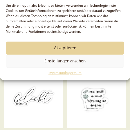
5x Egal was ich erlebe, ich
Bibelregister „Himmel“ |
gewählt
Um dir ein optimales Erlebnis zu bieten, verwenden wir Technologien wie
bin nie allein, weil Gott bei
Griffregister für die Bibel |
werden
Cookies, um Geräteinformationen zu speichern und/oder darauf zuzugreifen.
mir ist | Sticker | Christlich |
Bibel-Griffregister |
Wenn du diesen Technologien zustimmst, können wir Daten wie das
Affirmation | Glaube |
Selbstklebend | Lettering |
Surfverhalten oder eindeutige IDs auf dieser Website verarbeiten. Wenn du
Bibel | Geschenk | Gott
Blau
deine Zustimmung nicht erteilst oder zurückziehst, können bestimmte
Merkmale und Funktionen beeinträchtigt werden.
7,49
€
Bewertet
17,50
€
Akzeptieren
mit
In den Warenkorb
4.70
von 5
In den Warenkorb
Einstellungen ansehen
Impressum
Impressum