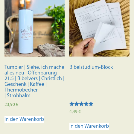
Tumbler | Siehe, ich mache
Bibelstudium-Block
alles neu | Offenbarung
21:5 | Bibelvers | Christlich |
Geschenk | Kaffee |
Thermobecher
| Strohhalm
23,90
€
Bewertet
4,49
€
mit
In den Warenkorb
4.95
von 5
In den Warenkorb