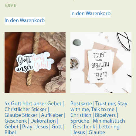
Bewertet mit
5,99
€
5.00
In den Warenkorb
von 5
In den Warenkorb
5x Gott hört unser Gebet |
Postkarte | Trust me, Stay
Christlicher Sticker |
with me, Talk to me |
Glaube Sticker | Aufkleber |
Christlich | Bibelvers |
Geschenk | Dekoration |
Sprüche | Minimalistisch
Gebet | Pray | Jesus | Gott |
| Geschenk | Lettering
Bibel
| Jesus | Glaube