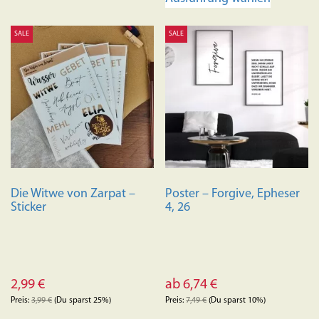
Produkt
weist
SALE
SALE
mehrere
Variante
auf.
Die
Optione
können
auf
der
Produkts
Die Witwe von Zarpat –
Poster – Forgive, Epheser
gewählt
Sticker
4, 26
werden
2,99
€
ab
6,74
€
Preis:
3,99
€
(Du sparst 25%)
Preis:
7,49
€
(Du sparst 10%)