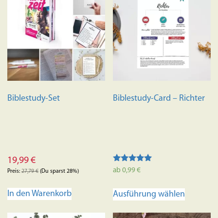
Biblestudy-Set
Biblestudy-Card – Richter
19,99
€
Bewertet mit
ab
0,99
€
Preis:
27,79
€
(Du sparst 28%)
5.00
von 5
Dieses
In den Warenkorb
Ausführung wählen
Produkt
weist