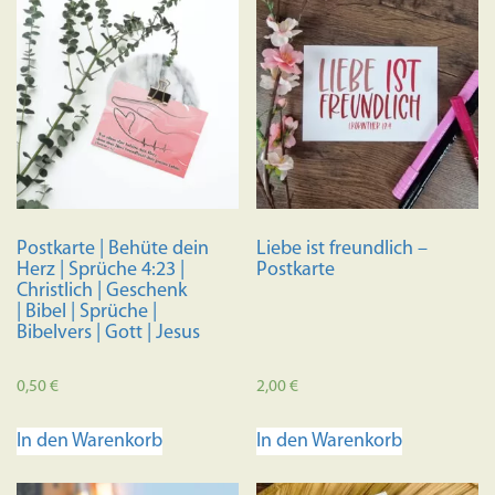
mehrere
Variante
auf.
Die
Optione
können
auf
der
Produkts
Postkarte | Behüte dein
Liebe ist freundlich –
gewählt
Herz | Sprüche 4:23 |
Postkarte
werden
Christlich | Geschenk
| Bibel | Sprüche |
Bibelvers | Gott | Jesus
0,50
€
2,00
€
In den Warenkorb
In den Warenkorb