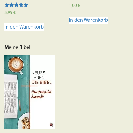
1,00
€
Bewertet mit
5,99
€
5.00
In den Warenkorb
von 5
In den Warenkorb
Meine Bibel