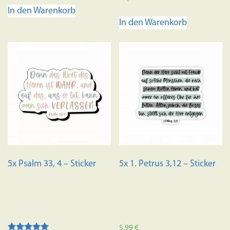
mit
In den Warenkorb
4.73
von 5
In den Warenkorb
5x Psalm 33, 4 – Sticker
5x 1. Petrus 3,12 – Sticker
5,99
€