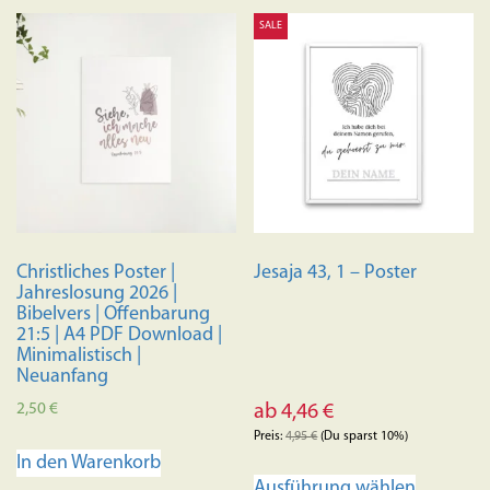
SALE
Christliches Poster |
Jesaja 43, 1 – Poster
Jahreslosung 2026 |
Bibelvers | Offenbarung
21:5 | A4 PDF Download |
Minimalistisch |
Neuanfang
2,50
€
ab
4,46
€
Preis:
4,95
€
(Du sparst 10%)
In den Warenkorb
Dieses
Ausführung wählen