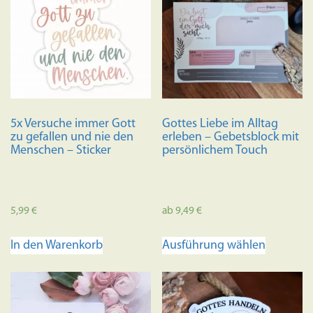
5x Versuche immer Gott
Gottes Liebe im Alltag
zu gefallen und nie den
erleben – Gebetsblock mit
Menschen – Sticker
persönlichem Touch
5,99
€
ab
9,49
€
Dieses
In den Warenkorb
Ausführung wählen
Produkt
weist
mehrere
Variante