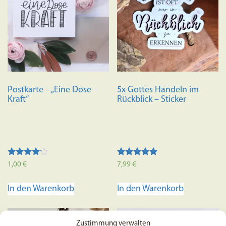
auf.
Die
Optione
können
auf
der
Produkts
Postkarte – „Eine Dose
5x Gottes Handeln im
gewählt
Kraft“
Rückblick – Sticker
werden
Bewertet
Bewertet mit
1,00
€
7,99
€
mit
5.00
4.00
von 5
von 5
In den Warenkorb
In den Warenkorb
Zustimmung verwalten