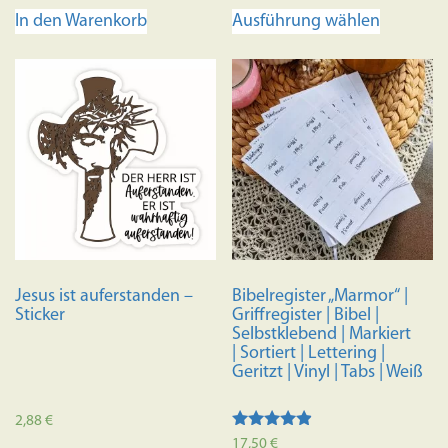
Dieses
In den Warenkorb
Ausführung wählen
Produkt
weist
mehrere
Variante
auf.
Die
Optione
können
auf
der
Produkts
Jesus ist auferstanden –
Bibelregister „Marmor“ |
gewählt
Sticker
Griffregister | Bibel |
werden
Selbstklebend | Markiert
| Sortiert | Lettering |
Geritzt | Vinyl | Tabs | Weiß
2,88
€
Bewertet
17,50
€