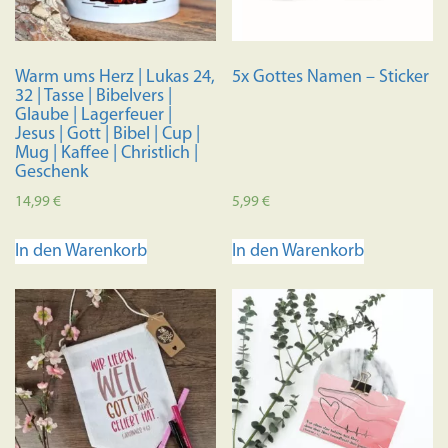
auf
auf
der
der
Produktseite
Produkts
Warm ums Herz | Lukas 24,
5x Gottes Namen – Sticker
gewählt
gewählt
32 | Tasse | Bibelvers |
werden
werden
Glaube | Lagerfeuer |
Jesus | Gott | Bibel | Cup |
Mug | Kaffee | Christlich |
Geschenk
14,99
€
5,99
€
In den Warenkorb
In den Warenkorb