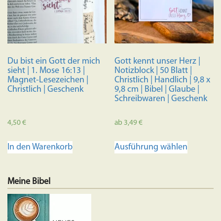
Du bist ein Gott der mich
Gott kennt unser Herz |
sieht | 1. Mose 16:13 |
Notizblock | 50 Blatt |
Magnet-Lesezeichen |
Christlich | Handlich | 9,8 x
Christlich | Geschenk
9,8 cm | Bibel | Glaube |
Schreibwaren | Geschenk
4,50
€
ab
3,49
€
Dieses
In den Warenkorb
Ausführung wählen
Produkt
weist
mehrere
Meine Bibel
Variante
auf.
Die