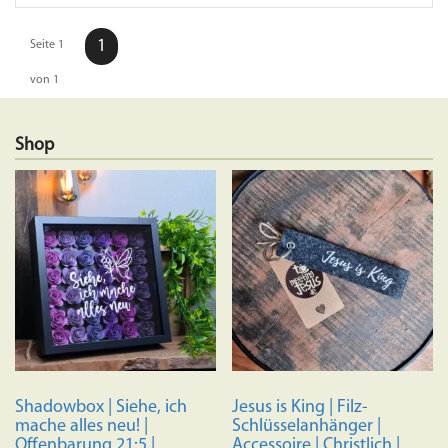
1
Seite 1
von 1
Shop
Shadowbox | Siehe, ich
Jesus is King | Filz-
mache alles neu! |
Schlüsselanhänger |
Offenbarung 21:5 |
Accessoire | Christlich |