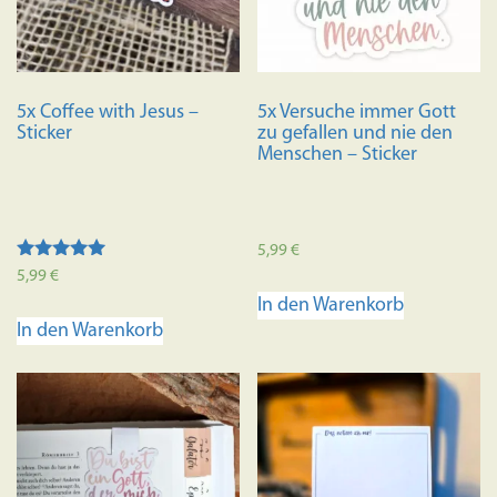
5x Coffee with Jesus –
5x Versuche immer Gott
Sticker
zu gefallen und nie den
Menschen – Sticker
5,99
€
Bewertet mit
5,99
€
5.00
In den Warenkorb
von 5
In den Warenkorb