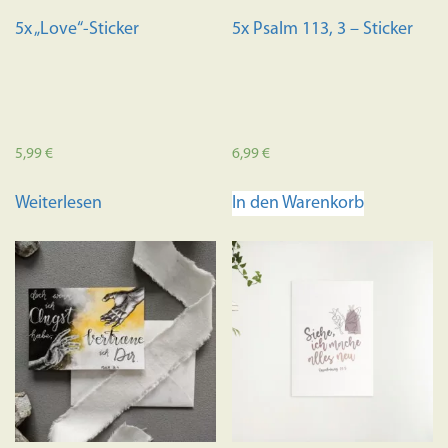
gewählt
5x „Love“-Sticker
5x Psalm 113, 3 – Sticker
werden
5,99
€
6,99
€
Weiterlesen
In den Warenkorb