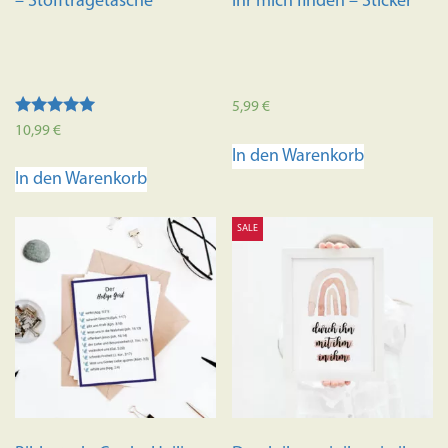
– Stofftragetasche
ihr mich finden – Sticker
5,99
€
Bewertet mit
10,99
€
5.00
In den Warenkorb
von 5
In den Warenkorb
SALE