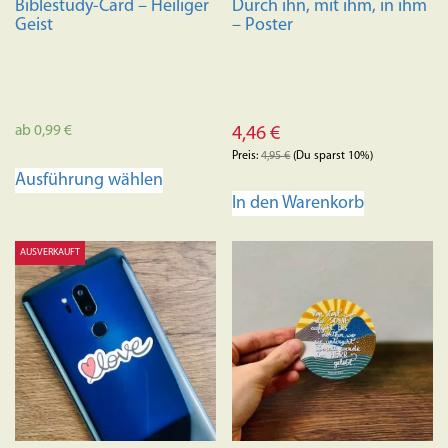
Biblestudy-Card – Heiliger
Durch ihn, mit ihm, in ihm
Geist
– Poster
ab
0,99
€
4,46
€
Preis:
4,95
€
(Du sparst 10%)
Dieses
Ausführung wählen
Produkt
In den Warenkorb
weist
mehrere
AUSVERKAUFT
Varianten
auf.
Die
Optionen
können
auf
der
Produktseite