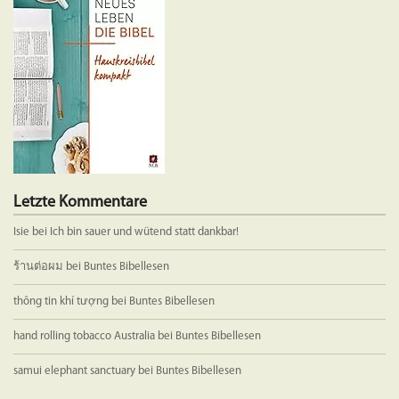
Optione
können
auf
der
Produkts
gewählt
werden
Letzte Kommentare
Isie
bei
Ich bin sauer und wütend statt dankbar!
ร้านต่อผม
bei
Buntes Bibellesen
thông tin khí tượng
bei
Buntes Bibellesen
hand rolling tobacco Australia
bei
Buntes Bibellesen
samui elephant sanctuary
bei
Buntes Bibellesen