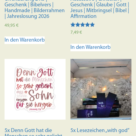
Geschenk | Bibelvers |
Geschenk | Glaube | Gott |
Handmade | Bilderrahmen
Jesus | Mitbringsel | Bibel |
| Jahreslosung 2026
Affirmation
49,95
€
Bewertet mit
7,49
€
5.00
In den Warenkorb
von 5
In den Warenkorb
5x Denn Gott hat die
5x Lesezeichen „with god“