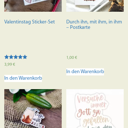
Valentinstag Sticker-Set
Durch ihn, mit ihm, in ihm
– Postkarte
1,00
€
Bewertet mit
3,99
€
5.00
In den Warenkorb
von 5
In den Warenkorb