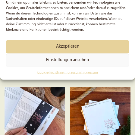
Um dir ein optimales Erlebnis zu bieten, verwenden wir Technologien wie
Cookies, um Geräteinformationen zu speichern und/oder darauf zuzugreifen.
Wenn du diesen Technologien zustimmst, können wir Daten wie das
5x Blütenkreuz – Sticker
Ostern Sticker-Set #2
Surfverhalten oder eindeutige IDs auf dieser Website verarbeiten. Wenn du
deine Zustimmung nicht erteilst oder zurückziehst, können bestimmte
Merkmale und Funktionen beeinträchtigt werden.
Akzeptieren
5,99
€
Bewertet mit
Einstellungen ansehen
3,99
€
5.00
In den Warenkorb
von 5
Cookie-Richtlinie
Impressum
Impressum
In den Warenkorb