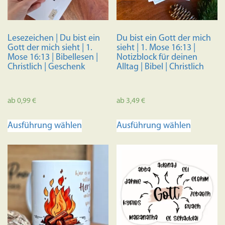
Lesezeichen | Du bist ein
Du bist ein Gott der mich
Gott der mich sieht | 1.
sieht | 1. Mose 16:13 |
Mose 16:13 | Bibellesen |
Notizblock für deinen
Christlich | Geschenk
Alltag | Bibel | Christlich
ab
0,99
€
ab
3,49
€
Dieses
Dieses
Ausführung wählen
Ausführung wählen
Produkt
Produkt
weist
weist
mehrere
mehrere
Varianten
Variante
auf.
auf.
Die
Die
Optionen
Optione
können
können