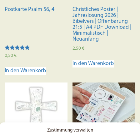
Postkarte Psalm 56, 4
Christliches Poster |
Jahreslosung 2026 |
Bibelvers | Offenbarung
21:5 | A4 PDF Download |
Minimalistisch |
Neuanfang
2,50
€
Bewertet mit
0,50
€
5.00
In den Warenkorb
von 5
In den Warenkorb
Zustimmung verwalten