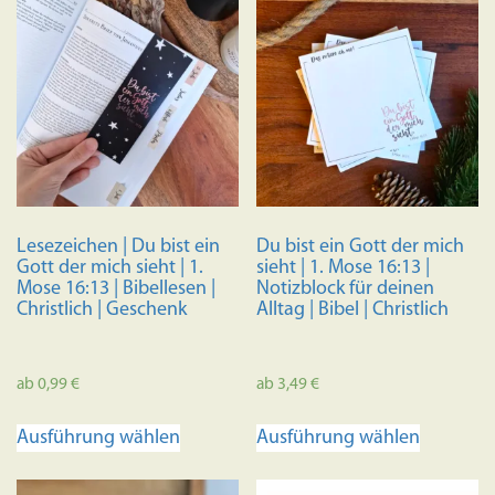
Lesezeichen | Du bist ein
Du bist ein Gott der mich
Gott der mich sieht | 1.
sieht | 1. Mose 16:13 |
Mose 16:13 | Bibellesen |
Notizblock für deinen
Christlich | Geschenk
Alltag | Bibel | Christlich
ab
0,99
€
ab
3,49
€
Dieses
Dieses
Ausführung wählen
Ausführung wählen
Produkt
Produkt
weist
weist