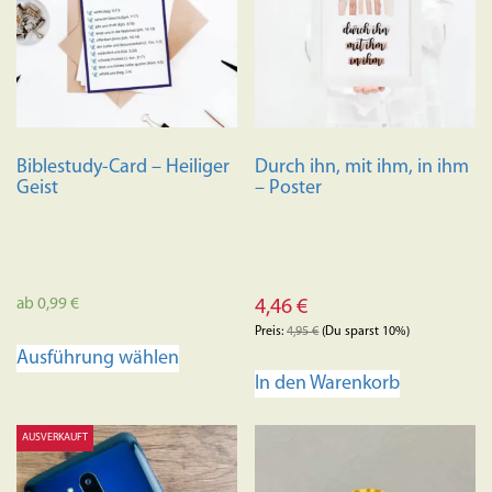
Biblestudy-Card – Heiliger
Durch ihn, mit ihm, in ihm
Geist
– Poster
ab
0,99
€
4,46
€
Preis:
4,95
€
(Du sparst 10%)
Dieses
Ausführung wählen
Produkt
In den Warenkorb
weist
mehrere
AUSVERKAUFT
Varianten
auf.