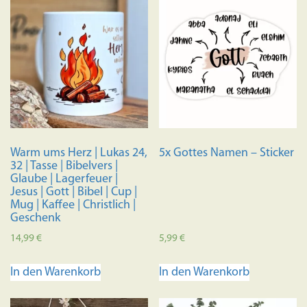
mehrere
mehrere
Varianten
Variante
auf.
auf.
Die
Die
Optionen
Optione
können
können
auf
auf
der
der
Produktseite
Produkts
Warm ums Herz | Lukas 24,
5x Gottes Namen – Sticker
gewählt
gewählt
32 | Tasse | Bibelvers |
werden
werden
Glaube | Lagerfeuer |
Jesus | Gott | Bibel | Cup |
Mug | Kaffee | Christlich |
Geschenk
14,99
€
5,99
€
In den Warenkorb
In den Warenkorb