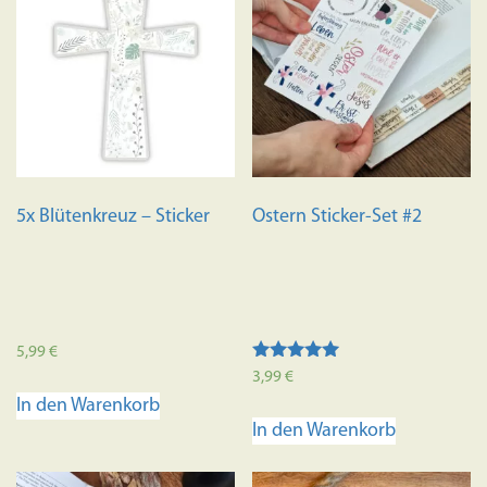
5x Blütenkreuz – Sticker
Ostern Sticker-Set #2
5,99
€
Bewertet mit
3,99
€
5.00
In den Warenkorb
von 5
In den Warenkorb