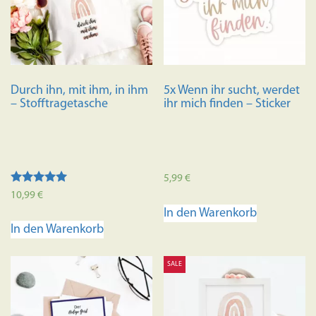
Durch ihn, mit ihm, in ihm
5x Wenn ihr sucht, werdet
– Stofftragetasche
ihr mich finden – Sticker
5,99
€
Bewertet mit
10,99
€
5.00
In den Warenkorb
von 5
In den Warenkorb
SALE