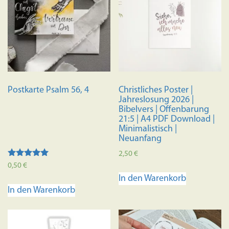
Postkarte Psalm 56, 4
Christliches Poster |
Jahreslosung 2026 |
Bibelvers | Offenbarung
21:5 | A4 PDF Download |
Minimalistisch |
Neuanfang
2,50
€
Bewertet mit
0,50
€
5.00
In den Warenkorb
von 5
In den Warenkorb