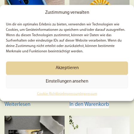
Die
Optionen
Zustimmung verwalten
können
auf
Um dir ein optimales Erlebnis zu bieten, verwenden wir Technologien wie
Cookies, um Geräteinformationen zu speichern und/oder darauf zuzugreifen.
der
Wenn du diesen Technologien zustimmst, können wir Daten wie das
Produktseite
Surfverhalten oder eindeutige IDs auf dieser Website verarbeiten. Wenn du
deine Zustimmung nicht erteilst oder zurückziehst, können bestimmte
gewählt
Merkmale und Funktionen beeinträchtigt werden.
5x „Love“-Sticker
5x Psalm 113, 3 – Sticker
werden
Akzeptieren
Einstellungen ansehen
5,99
€
6,99
€
Cookie-Richtlinie
Impressum
Impressum
Weiterlesen
In den Warenkorb