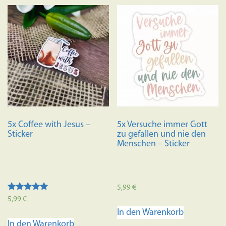
5x Coffee with Jesus –
5x Versuche immer Gott
Sticker
zu gefallen und nie den
Menschen – Sticker
5,99
€
Bewertet mit
5,99
€
5.00
In den Warenkorb
von 5
In den Warenkorb