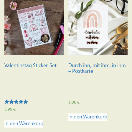
Valentinstag Sticker-Set
Durch ihn, mit ihm, in ihm
– Postkarte
1,00
€
Bewertet mit
3,99
€
5.00
In den Warenkorb
von 5
In den Warenkorb