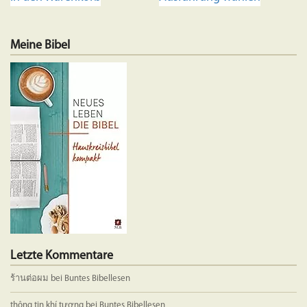
Produkt
weist
mehrere
Meine Bibel
Variante
auf.
Die
Optione
können
auf
der
Produkts
gewählt
werden
Letzte Kommentare
ร้านต่อผม
bei
Buntes Bibellesen
thông tin khí tượng
bei
Buntes Bibellesen