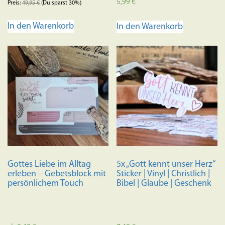
Bewertet mit
5,99
€
Preis:
49,95
€
(Du sparst 30%)
5.00
von 5
In den Warenkorb
In den Warenkorb
Gottes Liebe im Alltag
5x „Gott kennt unser Herz“
erleben – Gebetsblock mit
Sticker | Vinyl | Christlich |
persönlichem Touch
Bibel | Glaube | Geschenk