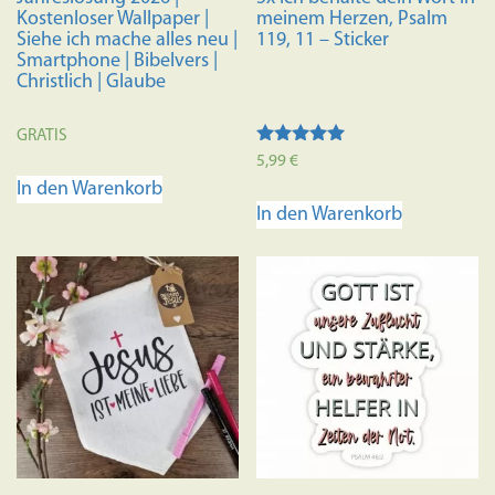
Kostenloser Wallpaper |
meinem Herzen, Psalm
Siehe ich mache alles neu |
119, 11 – Sticker
Smartphone | Bibelvers |
Christlich | Glaube
GRATIS
Bewertet mit
5,99
€
5.00
In den Warenkorb
von 5
In den Warenkorb