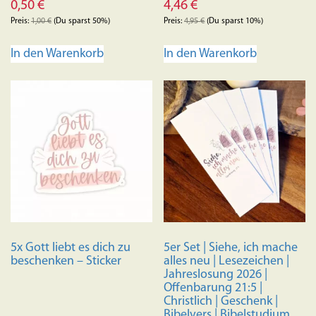
0,50
€
4,46
€
Preis:
1,00
€
(Du sparst 50%)
Preis:
4,95
€
(Du sparst 10%)
In den Warenkorb
In den Warenkorb
5x Gott liebt es dich zu
5er Set | Siehe, ich mache
beschenken – Sticker
alles neu | Lesezeichen |
Jahreslosung 2026 |
Offenbarung 21:5 |
Christlich | Geschenk |
Bibelvers | Bibelstudium