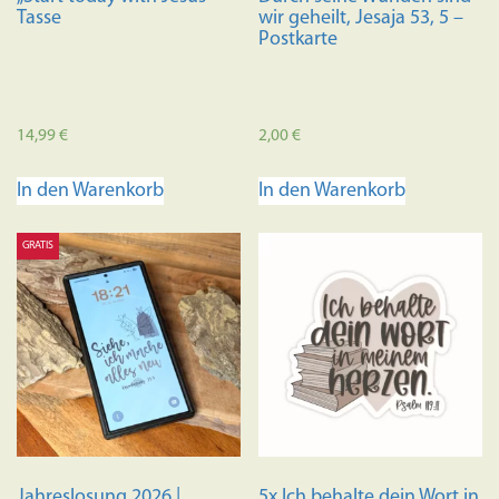
gewählt
werden
Tasse
wir geheilt, Jesaja 53, 5 –
werden
Postkarte
14,99
€
2,00
€
In den Warenkorb
In den Warenkorb
GRATIS
Jahreslosung 2026 |
5x Ich behalte dein Wort in