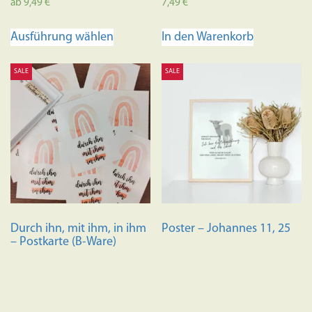
ab
9,49
€
7,49
€
Dieses
Ausführung wählen
In den Warenkorb
Produkt
weist
SALE
SALE
mehrere
Varianten
auf.
Die
Optionen
können
auf
der
Produktseite
Durch ihn, mit ihm, in ihm
Poster – Johannes 11, 25
gewählt
– Postkarte (B-Ware)
werden