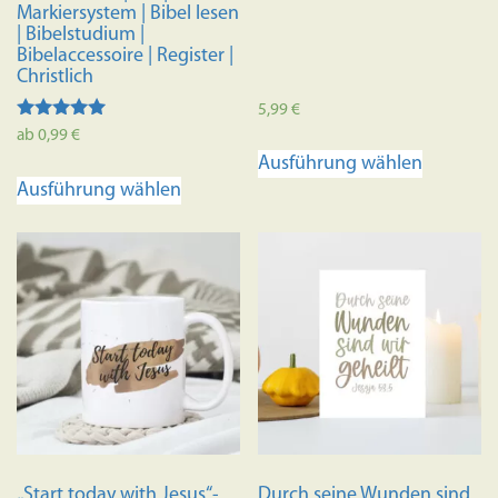
Markiersystem | Bibel lesen
| Bibelstudium |
Bibelaccessoire | Register |
Christlich
5,99
€
Bewertet
ab
0,99
€
Dieses
mit
Ausführung wählen
4.98
Dieses
Produkt
von 5
Ausführung wählen
Produkt
weist
weist
mehrere
mehrere
Variante
Varianten
auf.
auf.
Die
Die
Optione
Optionen
können
können
auf
auf
der
der
Produkts
Produktseite
gewählt
„Start today with Jesus“-
Durch seine Wunden sind