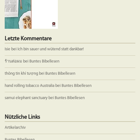
Letzte Kommentare
Isie
bei
Ich bin sauer und wütend statt dankbar!
ร้านต่อผม
bei
Buntes Bibellesen
thông tin khí tượng
bei
Buntes Bibellesen
hand rolling tobacco Australia
bei
Buntes Bibellesen
samui elephant sanctuary
bei
Buntes Bibellesen
Nützliche Links
Artikelarchiv
Buntes Bibellesen