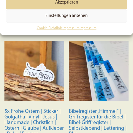
Akzeptieren
7,49
€
1,50
€
Einstellungen ansehen
Preis:
2,00
€
(Du sparst 25%)
In den Warenkorb
Cookie-Richtlinie
Impressum
Impressum
In den Warenkorb
5x Frohe Ostern | Sticker |
Bibelregister „Himmel“ |
Golgatha | Vinyl | Jesus |
Griffregister für die Bibel |
Handmade | Christlich |
Bibel-Griffregister |
Ostern | Glaube | Aufkleber
Selbstklebend | Lettering |