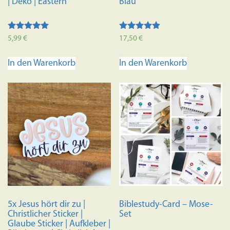
| Deko | Eastern
Blau
Bewertet mit
Bewertet
5,99
€
17,50
€
5.00
mit
von 5
4.70
von 5
In den Warenkorb
In den Warenkorb
5x Jesus hört dir zu |
Biblestudy-Card – Mose-
Christlicher Sticker |
Set
Glaube Sticker | Aufkleber |