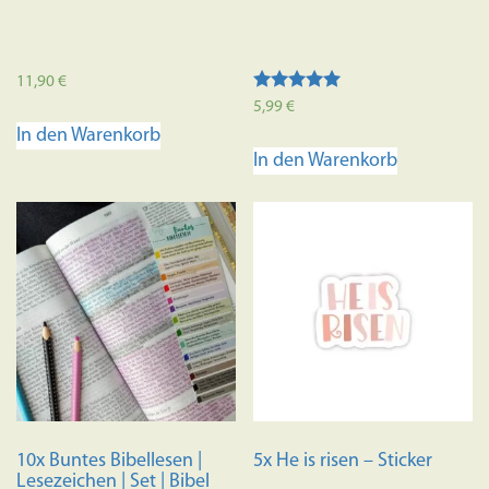
11,90
€
Bewertet mit
5,99
€
5.00
In den Warenkorb
von 5
In den Warenkorb
10x Buntes Bibellesen |
5x He is risen – Sticker
Lesezeichen | Set | Bibel