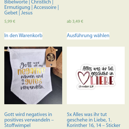
Bibelworte | Christlich |
Ermutigung | Accessoire |
Gebet | Jesus
5,99
€
ab
3,49
€
Dieses
In den Warenkorb
Ausführung wählen
Produkt
weist
mehrere
Variante
auf.
Die
Optione
können
auf
der
Produkts
Gott wird negatives in
5x Alles was ihr tut
gewählt
positives verwandeln –
geschehe in Liebe, 1.
werden
Stoffwimpel
Korinther 16, 14 – Sticker