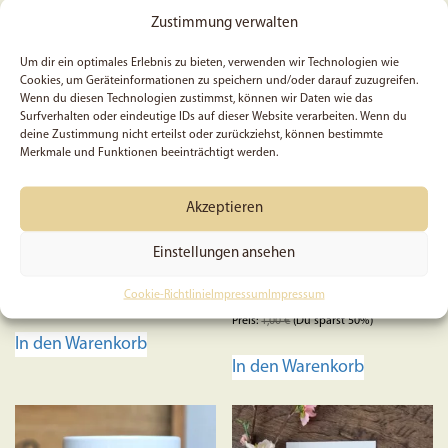
Zustimmung verwalten
Um dir ein optimales Erlebnis zu bieten, verwenden wir Technologien wie
Cookies, um Geräteinformationen zu speichern und/oder darauf zuzugreifen.
Wenn du diesen Technologien zustimmst, können wir Daten wie das
Surfverhalten oder eindeutige IDs auf dieser Website verarbeiten. Wenn du
deine Zustimmung nicht erteilst oder zurückziehst, können bestimmte
5x Jesaja 25, 1 – Sticker
Durch ihn, mit ihm, in ihm
Merkmale und Funktionen beeinträchtigt werden.
– Postkarte (B-Ware)
Akzeptieren
Einstellungen ansehen
5,99
€
Cookie-Richtlinie
Impressum
Impressum
0,50
€
Preis:
1,00
€
(Du sparst 50%)
In den Warenkorb
In den Warenkorb