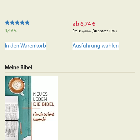
ab
6,74
€
Bewertet
4,49
€
Preis:
7,49
€
(Du sparst 10%)
mit
4.95
Dieses
von 5
Ausführung wählen
In den Warenkorb
Produkt
weist
mehrere
Meine Bibel
Variante
auf.
Die
Optione
können
auf
der
Produkts
gewählt