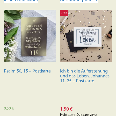
Ausführung wählen
In den Warenkorb
Produkt
weist
SALE
mehrere
Variante
auf.
Die
Optione
können
auf
der
Produkts
Psalm 50, 15 – Postkarte
Ich bin die Auferstehung
gewählt
und das Leben, Johannes
werden
11, 25 – Postkarte
0,50
€
1,50
€
Preis:
2,00
€
(Du sparst 25%)