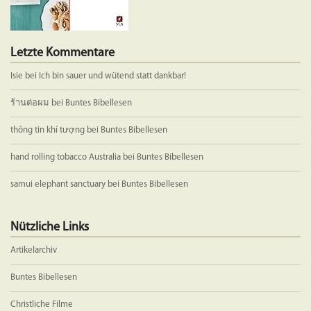
werden
Letzte Kommentare
Isie
bei
Ich bin sauer und wütend statt dankbar!
ร้านต่อผม
bei
Buntes Bibellesen
thông tin khí tượng
bei
Buntes Bibellesen
hand rolling tobacco Australia
bei
Buntes Bibellesen
samui elephant sanctuary
bei
Buntes Bibellesen
Nützliche Links
Artikelarchiv
Buntes Bibellesen
Christliche Filme