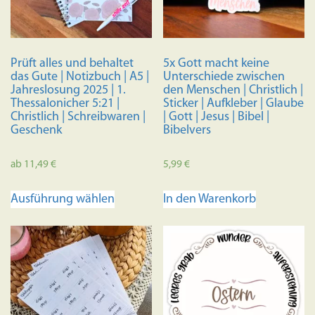
Prüft alles und behaltet
5x Gott macht keine
das Gute | Notizbuch | A5 |
Unterschiede zwischen
Jahreslosung 2025 | 1.
den Menschen | Christlich |
Thessalonicher 5:21 |
Sticker | Aufkleber | Glaube
Christlich | Schreibwaren |
| Gott | Jesus | Bibel |
Geschenk
Bibelvers
ab
11,49
€
5,99
€
Dieses
Ausführung wählen
In den Warenkorb
Produkt
weist
mehrere
Varianten
auf.
Die
Optionen