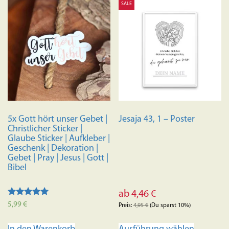
SALE
5x Gott hört unser Gebet |
Jesaja 43, 1 – Poster
Christlicher Sticker |
Glaube Sticker | Aufkleber |
Geschenk | Dekoration |
Gebet | Pray | Jesus | Gott |
Bibel
ab
4,46
€
Bewertet mit
5,99
€
Preis:
4,95
€
(Du sparst 10%)
5.00
von 5
Dieses