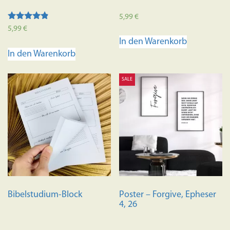
5,99
€
Bewertet
5,99
€
mit
In den Warenkorb
4.67
von 5
In den Warenkorb
SALE
Bibelstudium-Block
Poster – Forgive, Epheser
4, 26