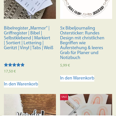
können
auf
der
Produktseite
Bibelregister „Marmor“ |
5x Bibeljournaling
gewählt
Griffregister | Bibel |
Ostersticker: Rundes
werden
Selbstklebend | Markiert
Design mit christlichen
| Sortiert | Lettering |
Begriffen wie
Geritzt | Vinyl | Tabs | Weiß
Auferstehung & leeres
Grab für Planer und
Notizbuch
5,99
€
Bewertet
17,50
€
mit
In den Warenkorb
4.73
von 5
In den Warenkorb
SALE