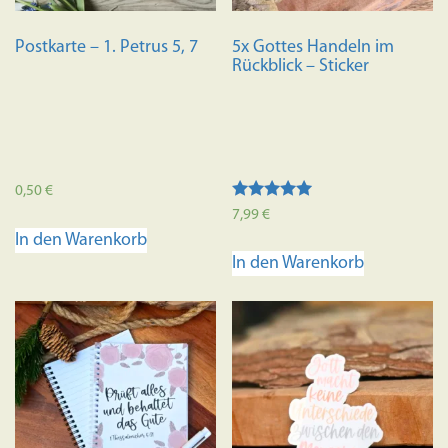
Postkarte – 1. Petrus 5, 7
5x Gottes Handeln im
Rückblick – Sticker
0,50
€
Bewertet mit
7,99
€
5.00
In den Warenkorb
von 5
In den Warenkorb