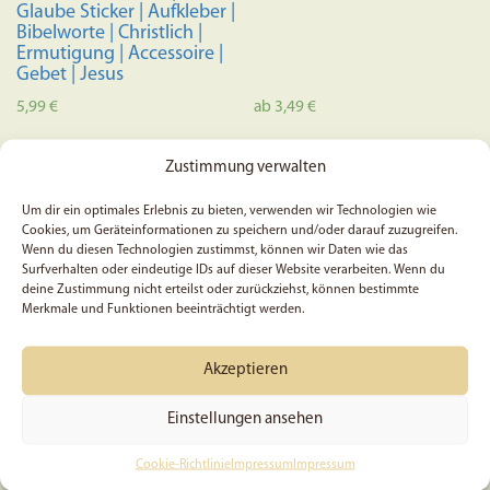
Glaube Sticker | Aufkleber |
Bibelworte | Christlich |
Ermutigung | Accessoire |
Gebet | Jesus
5,99
€
ab
3,49
€
Dieses
In den Warenkorb
Ausführung wählen
Produkt
Zustimmung verwalten
weist
Um dir ein optimales Erlebnis zu bieten, verwenden wir Technologien wie
mehrere
Cookies, um Geräteinformationen zu speichern und/oder darauf zuzugreifen.
Variante
Wenn du diesen Technologien zustimmst, können wir Daten wie das
Surfverhalten oder eindeutige IDs auf dieser Website verarbeiten. Wenn du
auf.
deine Zustimmung nicht erteilst oder zurückziehst, können bestimmte
Die
Merkmale und Funktionen beeinträchtigt werden.
Optione
können
Akzeptieren
auf
der
Einstellungen ansehen
Produkts
Gott wird negatives in
5x Alles was ihr tut
Cookie-Richtlinie
Impressum
Impressum
gewählt
positives verwandeln –
geschehe in Liebe, 1.