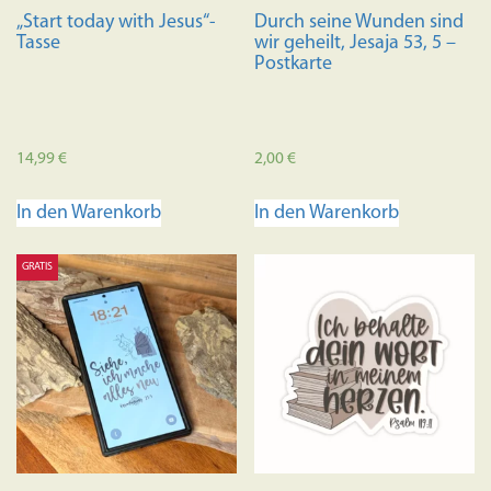
Produktseite
gewählt
„Start today with Jesus“-
Durch seine Wunden sind
gewählt
werden
Tasse
wir geheilt, Jesaja 53, 5 –
werden
Postkarte
14,99
€
2,00
€
In den Warenkorb
In den Warenkorb
GRATIS