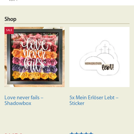
von 1
Shop
SALE
Love never fails –
5x Mein Erlöser Lebt –
Shadowbox
Sticker