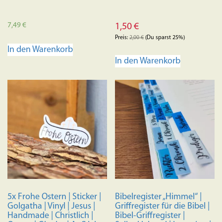
7,49
€
1,50
€
Preis:
2,00
€
(Du sparst 25%)
In den Warenkorb
In den Warenkorb
5x Frohe Ostern | Sticker |
Bibelregister „Himmel“ |
Golgatha | Vinyl | Jesus |
Griffregister für die Bibel |
Handmade | Christlich |
Bibel-Griffregister |