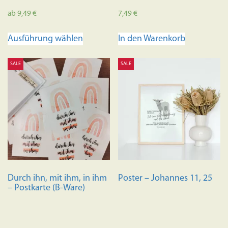
ab
9,49
€
7,49
€
Dieses
Ausführung wählen
In den Warenkorb
Produkt
weist
SALE
SALE
mehrere
Varianten
auf.
Die
Optionen
können
auf
der
Produktseite
Durch ihn, mit ihm, in ihm
Poster – Johannes 11, 25
gewählt
– Postkarte (B-Ware)
werden