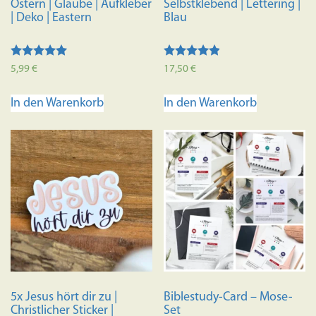
Ostern | Glaube | Aufkleber
Selbstklebend | Lettering |
| Deko | Eastern
Blau
Bewertet mit
Bewertet
5,99
€
17,50
€
5.00
mit
von 5
4.70
von 5
In den Warenkorb
In den Warenkorb
5x Jesus hört dir zu |
Biblestudy-Card – Mose-
Christlicher Sticker |
Set