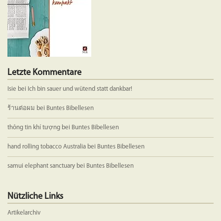
Letzte Kommentare
Isie
bei
Ich bin sauer und wütend statt dankbar!
ร้านต่อผม
bei
Buntes Bibellesen
thông tin khí tượng
bei
Buntes Bibellesen
hand rolling tobacco Australia
bei
Buntes Bibellesen
samui elephant sanctuary
bei
Buntes Bibellesen
Nützliche Links
Artikelarchiv