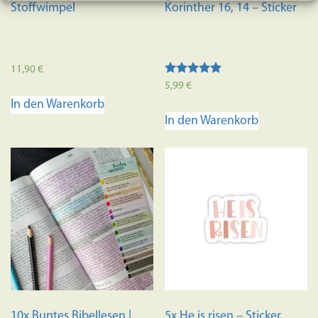
werden
Stoffwimpel
Korinther 16, 14 – Sticker
11,90
€
Bewertet mit
5,99
€
5.00
In den Warenkorb
von 5
In den Warenkorb
10x Buntes Bibellesen |
5x He is risen – Sticker