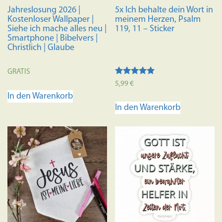
Jahreslosung 2026 |
5x Ich behalte dein Wort in
Kostenloser Wallpaper |
meinem Herzen, Psalm
Siehe ich mache alles neu |
119, 11 – Sticker
Smartphone | Bibelvers |
Christlich | Glaube
GRATIS
Bewertet mit
5,99
€
5.00
In den Warenkorb
von 5
In den Warenkorb