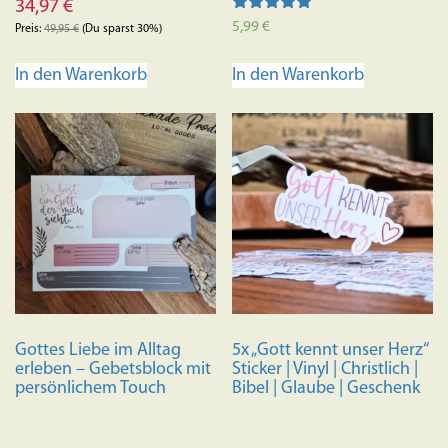
34,97
€
Bewertet mit
5,99
€
Preis:
49,95
€
(Du sparst 30%)
5.00
von 5
In den Warenkorb
In den Warenkorb
Gottes Liebe im Alltag
5x „Gott kennt unser Herz“
erleben – Gebetsblock mit
Sticker | Vinyl | Christlich |
persönlichem Touch
Bibel | Glaube | Geschenk