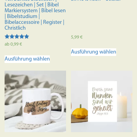
Lesezeichen | Set | Bibel
Markiersystem | Bibel lesen
| Bibelstudium |
Bibelaccessoire | Register |
Christlich
5,99
€
Bewertet
ab
0,99
€
Dieses
mit
Ausführung wählen
4.98
Dieses
Produkt
von 5
Ausführung wählen
Produkt
weist
weist
mehrere
mehrere
Variante
Varianten
auf.
auf.
Die
Die
Optione
Optionen
können
können
auf
auf
der
der
Produkts