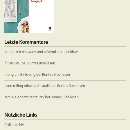
Letzte Kommentare
Isie
bei
Ich bin sauer und wütend statt dankbar!
ร้านต่อผม
bei
Buntes Bibellesen
thông tin khí tượng
bei
Buntes Bibellesen
hand rolling tobacco Australia
bei
Buntes Bibellesen
samui elephant sanctuary
bei
Buntes Bibellesen
Nützliche Links
Artikelarchiv