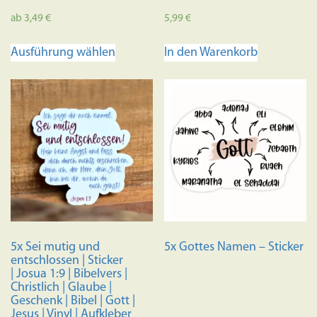
ab
3,49
€
5,99
€
Dieses
Ausführung wählen
In den Warenkorb
Produkt
weist
mehrere
Varianten
auf.
Die
Optionen
können
auf
der
Produktseite
5x Sei mutig und
5x Gottes Namen – Sticker
gewählt
entschlossen | Sticker
werden
| Josua 1:9 | Bibelvers |
Christlich | Glaube |
Geschenk | Bibel | Gott |
Jesus | Vinyl | Aufkleber