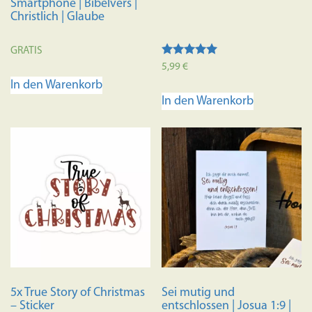
Smartphone | Bibelvers |
Christlich | Glaube
GRATIS
Bewertet mit
5,99
€
5.00
In den Warenkorb
von 5
In den Warenkorb
5x True Story of Christmas
Sei mutig und
– Sticker
entschlossen | Josua 1:9 |