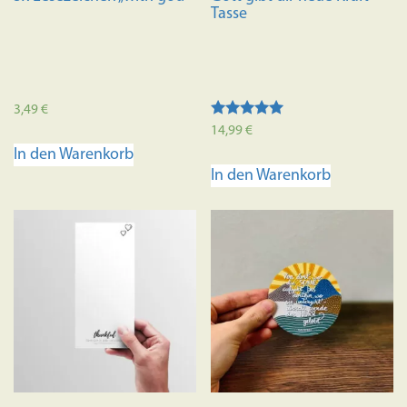
Tasse
3,49
€
Bewertet mit
14,99
€
5.00
In den Warenkorb
von 5
In den Warenkorb