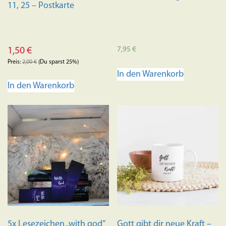
11, 25 – Postkarte
7,95
€
1,50
€
Preis:
2,00
€
(Du sparst 25%)
In den Warenkorb
In den Warenkorb
5x Lesezeichen „with god“
Gott gibt dir neue Kraft –