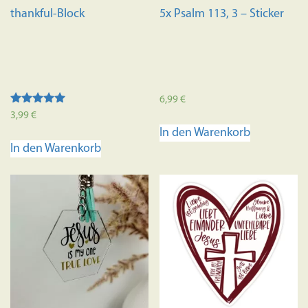
thankful-Block
5x Psalm 113, 3 – Sticker
6,99
€
Bewertet mit
3,99
€
5.00
In den Warenkorb
von 5
In den Warenkorb