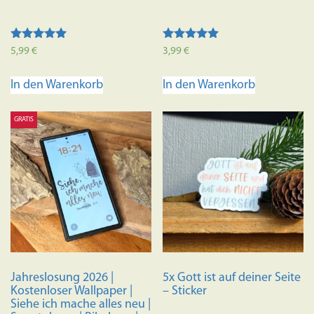
Bewertet mit
Bewertet mit
5,99
€
3,99
€
5.00
5.00
von 5
von 5
In den Warenkorb
In den Warenkorb
GRATIS
Jahreslosung 2026 |
5x Gott ist auf deiner Seite
Kostenloser Wallpaper |
– Sticker
Siehe ich mache alles neu |