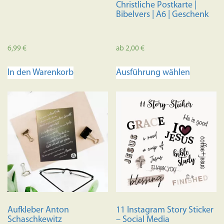
Christliche Postkarte |
Bibelvers | A6 | Geschenk
6,99
€
ab
2,00
€
Dieses
In den Warenkorb
Ausführung wählen
Produkt
weist
mehrere
Variante
auf.
Die
Optione
können
auf
der
Produkts
Aufkleber Anton
11 Instagram Story Sticker
gewählt
Schaschkewitz
– Social Media