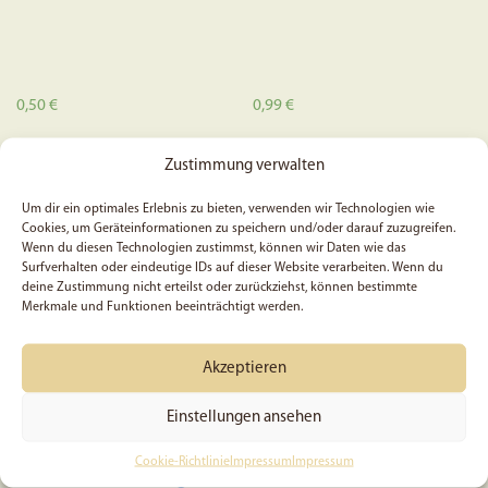
werden
0,50
€
0,99
€
In den Warenkorb
In den Warenkorb
Zustimmung verwalten
Um dir ein optimales Erlebnis zu bieten, verwenden wir Technologien wie
Cookies, um Geräteinformationen zu speichern und/oder darauf zuzugreifen.
Wenn du diesen Technologien zustimmst, können wir Daten wie das
Surfverhalten oder eindeutige IDs auf dieser Website verarbeiten. Wenn du
deine Zustimmung nicht erteilst oder zurückziehst, können bestimmte
Merkmale und Funktionen beeinträchtigt werden.
Akzeptieren
Einstellungen ansehen
Ein Meisterwerk Gottes –
5x Psalm 46, 2 – Sticker
Cookie-Richtlinie
Impressum
Impressum
Filz-Schlüsselanhänger