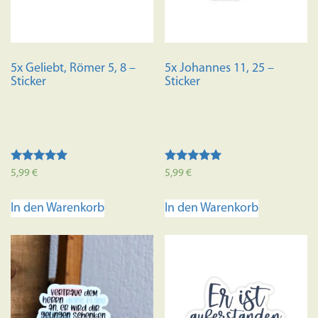
5x Geliebt, Römer 5, 8 –
5x Johannes 11, 25 –
Sticker
Sticker
Bewertet mit
Bewertet mit
5,99
€
5,99
€
5.00
5.00
von 5
von 5
In den Warenkorb
In den Warenkorb