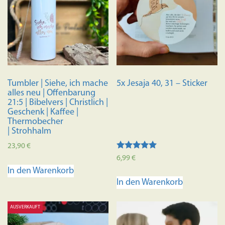
Tumbler | Siehe, ich mache
5x Jesaja 40, 31 – Sticker
alles neu | Offenbarung
21:5 | Bibelvers | Christlich |
Geschenk | Kaffee |
Thermobecher
| Strohhalm
23,90
€
Bewertet mit
6,99
€
5.00
In den Warenkorb
von 5
In den Warenkorb
AUSVERKAUFT