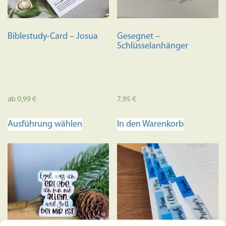
auf
der
Produktseite
Biblestudy-Card – Josua
Gesegnet –
gewählt
Schlüsselanhänger
werden
ab
0,99
€
7,95
€
Dieses
Ausführung wählen
In den Warenkorb
Produkt
weist
mehrere
Varianten
auf.
Die
Optionen
können