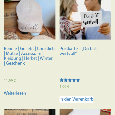
Beanie | Geliebt | Christlich
Postkarte – „Du bist
| Mütze | Accessoire |
wertvoll“
Kleidung | Herbst | Winter
| Geschenk
11,99
€
Bewertet mit
1,00
€
5.00
Weiterlesen
von 5
In den Warenkorb