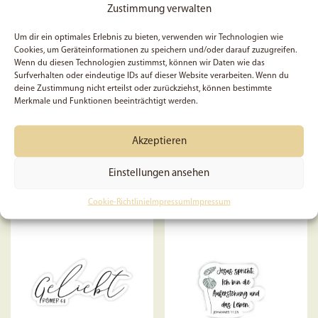
auf
Zustimmung verwalten
der
Produktseite
Um dir ein optimales Erlebnis zu bieten, verwenden wir Technologien wie
5x Egal was ich erlebe, ich
Bibelregister „Himmel“ |
Cookies, um Geräteinformationen zu speichern und/oder darauf zuzugreifen.
gewählt
Wenn du diesen Technologien zustimmst, können wir Daten wie das
bin nie allein, weil Gott bei
Griffregister für die Bibel |
werden
Surfverhalten oder eindeutige IDs auf dieser Website verarbeiten. Wenn du
mir ist | Sticker | Christlich |
Bibel-Griffregister |
deine Zustimmung nicht erteilst oder zurückziehst, können bestimmte
Affirmation | Glaube |
Selbstklebend | Lettering |
Merkmale und Funktionen beeinträchtigt werden.
Bibel | Geschenk | Gott
Blau
7,49
€
Akzeptieren
Bewertet
17,50
€
mit
Einstellungen ansehen
In den Warenkorb
4.70
von 5
In den Warenkorb
Cookie-Richtlinie
Impressum
Impressum