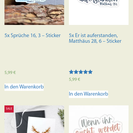
5x Sprüche 16, 3 – Sticker
5x Er ist auferstanden,
Matthäus 28, 6 – Sticker
5,99
€
Bewertet mit
5,99
€
5.00
In den Warenkorb
von 5
In den Warenkorb
SALE