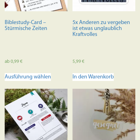
Biblestudy-Card –
5x Anderen zu vergeben
Stürmische Zeiten
ist etwas unglaublich
Kraftvolles
ab
0,99
€
5,99
€
Dieses
Ausführung wählen
In den Warenkorb
Produkt
weist
mehrere
Varianten
auf.
Die
Optionen
können