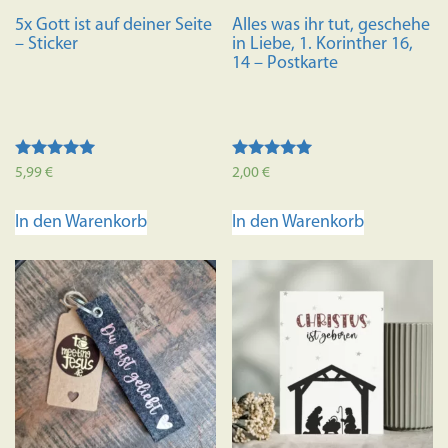
5x Gott ist auf deiner Seite
Alles was ihr tut, geschehe
– Sticker
in Liebe, 1. Korinther 16,
14 – Postkarte
Bewertet mit
Bewertet mit
5,99
€
2,00
€
5.00
5.00
von 5
von 5
In den Warenkorb
In den Warenkorb