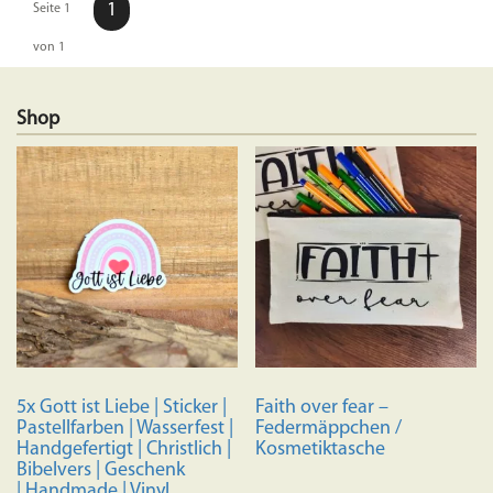
1
Seite 1
von 1
Shop
5x Gott ist Liebe | Sticker |
Faith over fear –
Pastellfarben | Wasserfest |
Federmäppchen /
Handgefertigt | Christlich |
Kosmetiktasche
Bibelvers | Geschenk
| Handmade | Vinyl