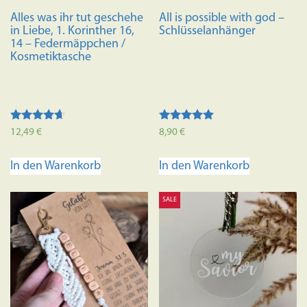
Alles was ihr tut geschehe
All is possible with god –
in Liebe, 1. Korinther 16,
Schlüsselanhänger
14 – Federmäppchen /
Kosmetiktasche
Bewertet
Bewertet mit
12,49
€
8,90
€
mit
5.00
4.50
von 5
von 5
In den Warenkorb
In den Warenkorb
SALE