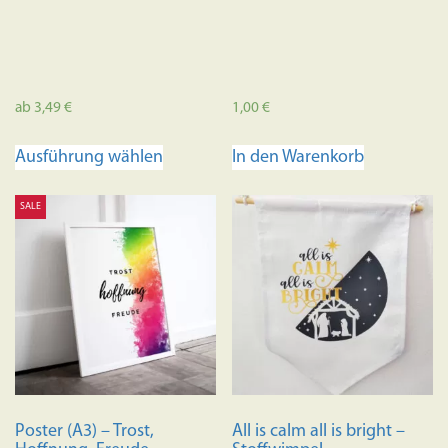
ab
3,49
€
1,00
€
Dieses
Ausführung wählen
In den Warenkorb
Produkt
weist
SALE
mehrere
Varianten
auf.
Die
Optionen
können
auf
der
Produktseite
Poster (A3) – Trost,
All is calm all is bright –
gewählt