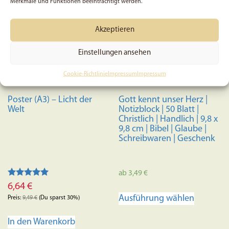
Merkmale und Funktionen beeinträchtigt werden.
Akzeptieren
Einstellungen ansehen
Cookie-Richtlinie
Impressum
Impressum
Poster (A3) – Licht der
Gott kennt unser Herz |
Welt
Notizblock | 50 Blatt |
Christlich | Handlich | 9,8 x
9,8 cm | Bibel | Glaube |
Schreibwaren | Geschenk
ab
3,49
€
Bewertet mit
6,64
€
Dieses
5.00
Ausführung wählen
von 5
Preis:
9,49
€
(Du sparst 30%)
Produkt
weist
In den Warenkorb
mehrere