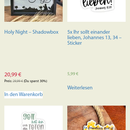
auf
der
Produktseite
gewählt
Holy Night – Shadowbox
5x Ihr sollt einander
werden
lieben, Johannes 13, 34 –
Sticker
5,99
€
20,99
€
Preis:
29,99
€
(Du sparst 30%)
Weiterlesen
In den Warenkorb