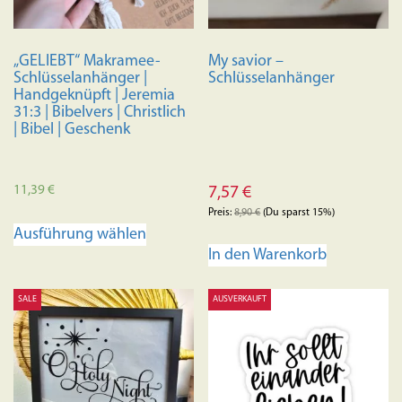
„GELIEBT“ Makramee-
My savior –
Schlüsselanhänger |
Schlüsselanhänger
Handgeknüpft | Jeremia
31:3 | Bibelvers | Christlich
| Bibel | Geschenk
11,39
€
7,57
€
Preis:
8,90
€
(Du sparst 15%)
Dieses
Ausführung wählen
Produkt
In den Warenkorb
weist
mehrere
SALE
AUSVERKAUFT
Varianten
auf.
Die
Optionen
können