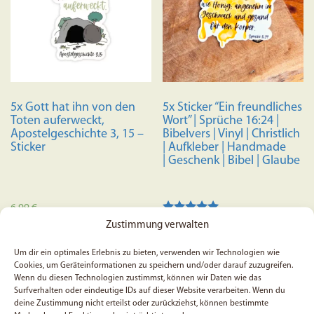
5x Gott hat ihn von den
5x Sticker “Ein freundliches
Toten auferweckt,
Wort” | Sprüche 16:24 |
Apostelgeschichte 3, 15 –
Bibelvers | Vinyl | Christlich
Sticker
| Aufkleber | Handmade
| Geschenk | Bibel | Glaube
6,99
€
Bewertet mit
5,99
€
Zustimmung verwalten
5.00
In den Warenkorb
von 5
Um dir ein optimales Erlebnis zu bieten, verwenden wir Technologien wie
In den Warenkorb
Cookies, um Geräteinformationen zu speichern und/oder darauf zuzugreifen.
Wenn du diesen Technologien zustimmst, können wir Daten wie das
Surfverhalten oder eindeutige IDs auf dieser Website verarbeiten. Wenn du
SALE
deine Zustimmung nicht erteilst oder zurückziehst, können bestimmte