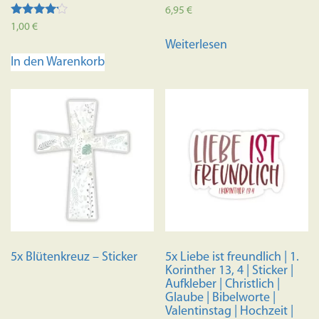
6,95
€
Bewertet
1,00
€
mit
Weiterlesen
4.00
von 5
In den Warenkorb
5x Blütenkreuz – Sticker
5x Liebe ist freundlich | 1.
Korinther 13, 4 | Sticker |
Aufkleber | Christlich |
Glaube | Bibelworte |
Valentinstag | Hochzeit |