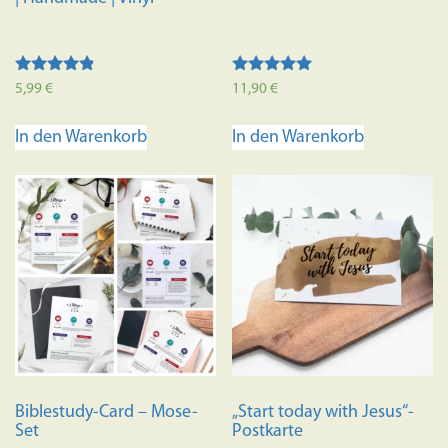
Bewertet
Bewertet mit
5,99
€
11,90
€
mit
5.00
4.67
von 5
von 5
In den Warenkorb
In den Warenkorb
Biblestudy-Card – Mose-
„Start today with Jesus“-
Set
Postkarte