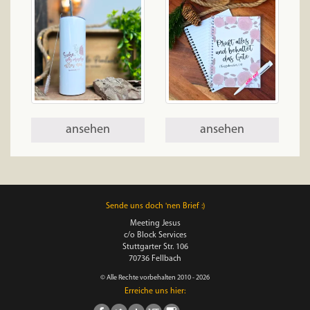
ansehen
ansehen
Sende uns doch 'nen Brief :)
Meeting Jesus
c/o Block Services
Stuttgarter Str. 106
70736 Fellbach
© Alle Rechte vorbehalten 2010 - 2026
Erreiche uns hier: