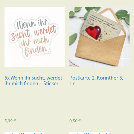
Variante
auf.
Die
Optione
können
auf
der
Produkts
gewählt
werden
5x Wenn ihr sucht, werdet
Postkarte 2. Korinther 5,
ihr mich finden – Sticker
17
5,99
€
0,50
€