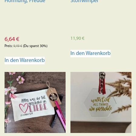
Hoffnung, Freude
Stoffwimpel
werden
11,90
€
6,64
€
Preis:
9,49
€
(Du sparst 30%)
In den Warenkorb
In den Warenkorb