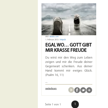
Bild:
fotolia.com
1. Februar 2013 /
Impuls
EGAL WO… GOTT GIBT
MIR KRASSE FREUDE
Du wirst mir den Weg zum Leben
zeigen und mir die Freude deiner
Gegenwart schenken. Aus deiner
Hand kommt mir ewiges Glück.
(Psalm 16, 11)
...
weiterlesen
1
Seite 1 von 1