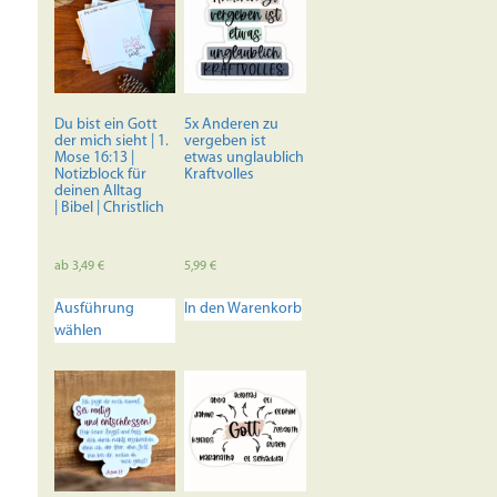
Du bist ein Gott
5x Anderen zu
der mich sieht | 1.
vergeben ist
Mose 16:13 |
etwas unglaublich
Notizblock für
Kraftvolles
deinen Alltag
| Bibel | Christlich
ab
3,49
€
5,99
€
Dieses
Ausführung
In den Warenkorb
Produkt
wählen
weist
mehrere
Varianten
auf.
Die
Optionen
können
auf