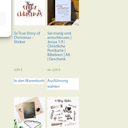
5x True Story of
Sei mutig und
Christmas –
entschlossen |
Sticker
Josua 1:9 |
Christliche
Postkarte |
Bibelvers | A6
| Geschenk
6,99
€
ab
2,00
€
Dieses
In den Warenkorb
Ausführung
Produkt
wählen
weist
mehrere
Varianten
auf.
Die
Optionen
können