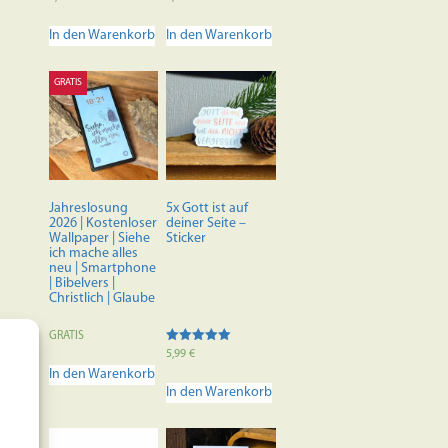
5.00
5.00
von 5
von 5
In den Warenkorb
In den Warenkorb
GRATIS
Jahreslosung
5x Gott ist auf
2026 | Kostenloser
deiner Seite –
Wallpaper | Siehe
Sticker
ich mache alles
neu | Smartphone
| Bibelvers |
Christlich | Glaube
GRATIS
Bewertet mit
5,99
€
5.00
In den Warenkorb
von 5
In den Warenkorb