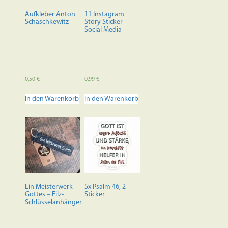
auf
der
Aufkleber Anton
11 Instagram
Produktseite
Schaschkewitz
Story Sticker –
Social Media
gewählt
werden
0,50
€
0,99
€
In den Warenkorb
In den Warenkorb
Ein Meisterwerk
5x Psalm 46, 2 –
Gottes – Filz-
Sticker
Schlüsselanhänger