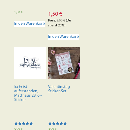
1,00
€
1,50
€
Preis:
2,00
€
(Du
In den Warenkorb
sparst 25%)
In den Warenkorb
5x Er ist
Valentinstag
auferstanden,
Sticker-Set
Matthäus 28, 6 –
Sticker
Bewertet mit
Bewertet mit
5,99
€
3,99
€