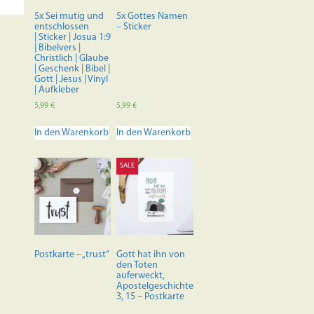
der
5x Sei mutig und
5x Gottes Namen
Produktseite
entschlossen
– Sticker
| Sticker | Josua 1:9
gewählt
| Bibelvers |
werden
Christlich | Glaube
| Geschenk | Bibel |
Gott | Jesus | Vinyl
| Aufkleber
5,99
€
5,99
€
In den Warenkorb
In den Warenkorb
SALE
Postkarte – „trust“
Gott hat ihn von
den Toten
auferweckt,
Apostelgeschichte
3, 15 – Postkarte