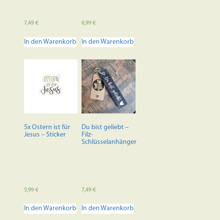
7,49
€
6,99
€
In den Warenkorb
In den Warenkorb
5x Ostern ist für
Du bist geliebt –
Jesus – Sticker
Filz-
Schlüsselanhänger
5,99
€
7,49
€
In den Warenkorb
In den Warenkorb