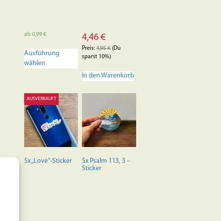
ab
0,99
€
4,46
€
Dieses
Preis:
4,95
€
(Du
Ausführung
Produkt
sparst 10%)
wählen
weist
mehrere
In den Warenkorb
Varianten
auf.
AUSVERKAUFT
Die
Optionen
können
auf
der
Produktseite
5x „Love“-Sticker
5x Psalm 113, 3 –
gewählt
Sticker
werden