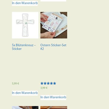
In den Warenkorb
5x Blütenkreuz –
Ostern Sticker-Set
Sticker
#2
5,99
€
Bewertet mit
3,99
€
5.00
In den Warenkorb
von 5
In den Warenkorb