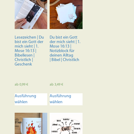
Lesezeichen | Du
Du bist ein Gott
bist ein Gott der
der mich sieht | 1.
mich sieht | 1.
Mose 16:13 |
Mose 16:13 |
Notizblock für
Bibellesen |
deinen Alltag
Christlich |
| Bibel | Christlich
Geschenk
ab
0,99
€
ab
3,49
€
Dieses
Dieses
Ausführung
Ausführung
Produkt
Produkt
wählen
wählen
weist
weist
mehrere
mehrere
Varianten
Varianten
auf.
auf.
Die
Die
Optionen
Optionen