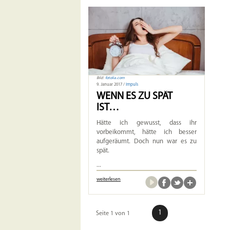
Bild:
fotolia.com
9. Januar 2017 /
Impuls
WENN ES ZU SPÄT
IST…
Hätte ich gewusst, dass ihr
vorbeikommt, hätte ich besser
aufgeräumt. Doch nun war es zu
spät.
...
weiterlesen
1
Seite 1 von 1