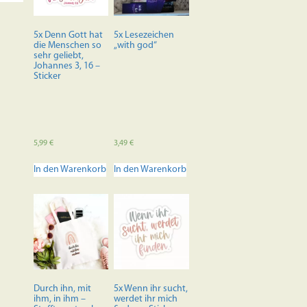
5x Denn Gott hat
5x Lesezeichen
die Menschen so
„with god“
sehr geliebt,
Johannes 3, 16 –
Sticker
5,99
€
3,49
€
In den Warenkorb
In den Warenkorb
Durch ihn, mit
5x Wenn ihr sucht,
ihm, in ihm –
werdet ihr mich