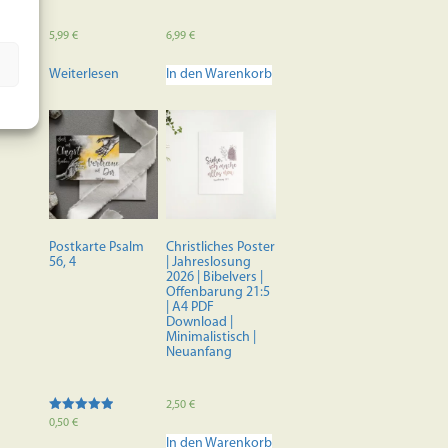
5,99
€
6,99
€
Weiterlesen
In den Warenkorb
Postkarte Psalm
Christliches Poster
56, 4
| Jahreslosung
2026 | Bibelvers |
Offenbarung 21:5
| A4 PDF
Download |
Minimalistisch |
Neuanfang
2,50
€
Bewertet mit
0,50
€
5.00
In den Warenkorb
von 5