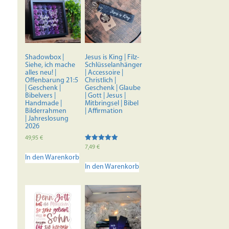
Shadowbox |
Jesus is King | Filz-
Siehe, ich mache
Schlüsselanhänger
alles neu! |
| Accessoire |
Offenbarung 21:5
Christlich |
| Geschenk |
Geschenk | Glaube
Bibelvers |
| Gott | Jesus |
Handmade |
Mitbringsel | Bibel
Bilderrahmen
| Affirmation
| Jahreslosung
2026
49,95
€
Bewertet mit
7,49
€
5.00
In den Warenkorb
von 5
In den Warenkorb