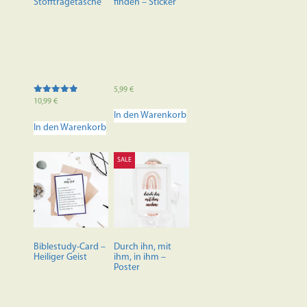
Stofftragetasche
finden – Sticker
5,99
€
Bewertet mit
10,99
€
5.00
In den Warenkorb
von 5
In den Warenkorb
SALE
Biblestudy-Card –
Durch ihn, mit
Heiliger Geist
ihm, in ihm –
Poster