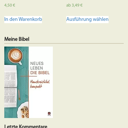
4,50
€
ab
3,49
€
Dieses
In den Warenkorb
Ausführung wählen
Produkt
weist
mehrere
Meine Bibel
Variante
auf.
Die
Optione
können
auf
der
Produkts
gewählt
werden
Letzte Kommentare