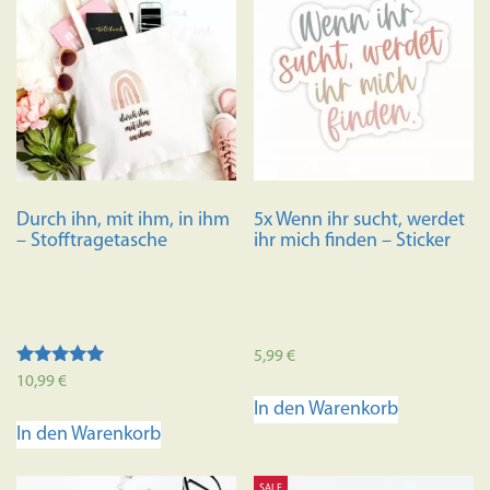
Durch ihn, mit ihm, in ihm
5x Wenn ihr sucht, werdet
– Stofftragetasche
ihr mich finden – Sticker
5,99
€
Bewertet mit
10,99
€
5.00
In den Warenkorb
von 5
In den Warenkorb
SALE