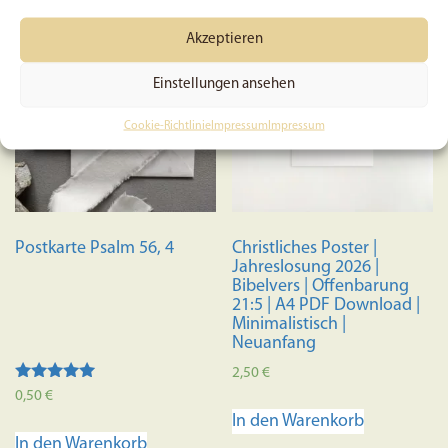
Akzeptieren
Einstellungen ansehen
Cookie-Richtlinie
Impressum
Impressum
Postkarte Psalm 56, 4
Christliches Poster |
Jahreslosung 2026 |
Bibelvers | Offenbarung
21:5 | A4 PDF Download |
Minimalistisch |
Neuanfang
2,50
€
Bewertet mit
0,50
€
5.00
In den Warenkorb
von 5
In den Warenkorb