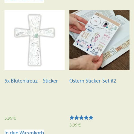
5x Blütenkreuz – Sticker
Ostern Sticker-Set #2
5,99
€
Bewertet mit
3,99
€
5.00
In den Warenkorb
von 5