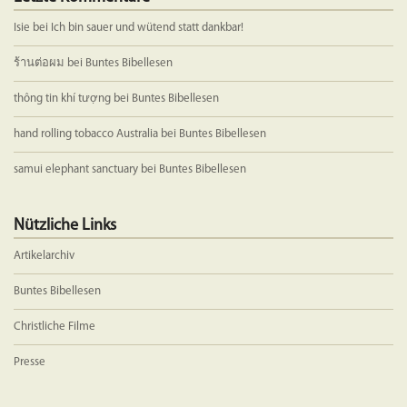
Isie
bei
Ich bin sauer und wütend statt dankbar!
ร้านต่อผม
bei
Buntes Bibellesen
thông tin khí tượng
bei
Buntes Bibellesen
hand rolling tobacco Australia
bei
Buntes Bibellesen
samui elephant sanctuary
bei
Buntes Bibellesen
Nützliche Links
Artikelarchiv
Buntes Bibellesen
Christliche Filme
Presse