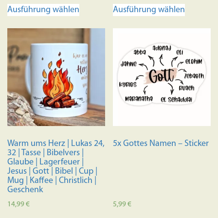
Dieses
Dieses
Ausführung wählen
Ausführung wählen
Produkt
Produkt
weist
weist
mehrere
mehrere
Varianten
Variante
auf.
auf.
Die
Die
Optionen
Optione
können
können
auf
auf
der
der
Produktseite
Produkts
Warm ums Herz | Lukas 24,
5x Gottes Namen – Sticker
gewählt
gewählt
32 | Tasse | Bibelvers |
werden
werden
Glaube | Lagerfeuer |
Jesus | Gott | Bibel | Cup |
Mug | Kaffee | Christlich |
Geschenk
14,99
€
5,99
€