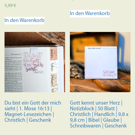
Bewertet mit
5,99
€
5.00
In den Warenkorb
von 5
In den Warenkorb
Du bist ein Gott der mich
Gott kennt unser Herz |
sieht | 1. Mose 16:13 |
Notizblock | 50 Blatt |
Magnet-Lesezeichen |
Christlich | Handlich | 9,8 x
Christlich | Geschenk
9,8 cm | Bibel | Glaube |
Schreibwaren | Geschenk