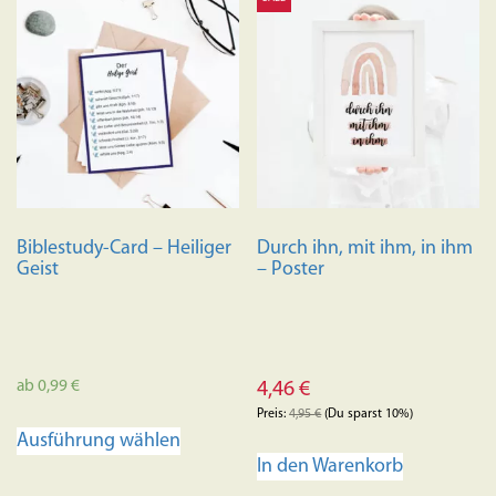
Biblestudy-Card – Heiliger
Durch ihn, mit ihm, in ihm
Geist
– Poster
ab
0,99
€
4,46
€
Preis:
4,95
€
(Du sparst 10%)
Dieses
Ausführung wählen
Produkt
In den Warenkorb
weist