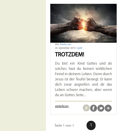
Bild:
fotolia.com
26. September 2014 /
Lyrik
TROTZDEM!
Du bist ein Kind Gottes und als
solches hast du keinen wirklichen
Feind in deinem Leben. Denn durch
Jesus ist der Teufel besiegt. Er kann
dich zwar angreifen und dir das
Leben schwer machen, aber wenn
du an Gottes Seite...
weiterlesen
1
Seite 1 von 1