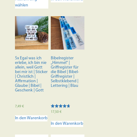
Produkt
wählen
weist
mehrere
Varianten
auf.
Die
Optionen
können
auf
der
5x Egal was ich
Bibelregister
Produktseite
erlebe, ich bin nie
„Himmel“ |
allein, weil Gott
Griffregister für
gewählt
bei mir ist | Sticker
die Bibel | Bibel-
werden
| Christlich |
Griffregister |
Affirmation |
Selbstklebend |
Glaube | Bibel |
Lettering | Blau
Geschenk | Gott
7,49
€
Bewertet
17,50
€
mit
In den Warenkorb
4.70
von 5
In den Warenkorb