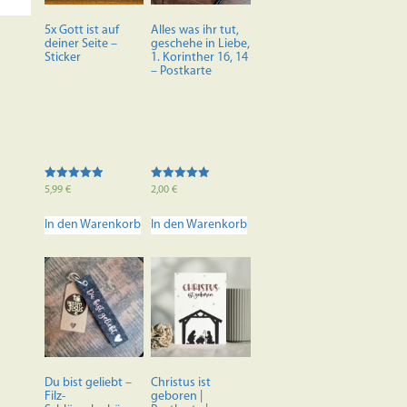
5x Gott ist auf
Alles was ihr tut,
deiner Seite –
geschehe in Liebe,
Sticker
1. Korinther 16, 14
– Postkarte
Bewertet mit
Bewertet mit
5,99
€
2,00
€
5.00
5.00
von 5
von 5
In den Warenkorb
In den Warenkorb
Du bist geliebt –
Christus ist
Filz-
geboren |