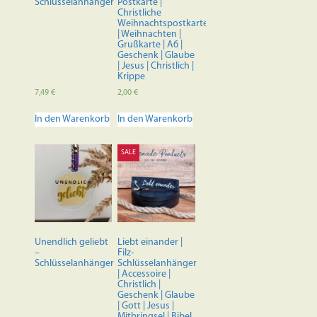
Schlüsselanhänger
Postkarte |
Christliche
Weihnachtspostkarte
| Weihnachten |
Grußkarte | A6 |
Geschenk | Glaube
| Jesus | Christlich |
Krippe
7,49
€
2,00
€
In den Warenkorb
In den Warenkorb
SALE
Unendlich geliebt
Liebt einander |
–
Filz-
Schlüsselanhänger
Schlüsselanhänger
| Accessoire |
Christlich |
Geschenk | Glaube
| Gott | Jesus |
Mitbringsel | Bibel