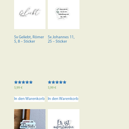
5x Geliebt, Römer
5x Johannes 11,
5, 8 – Sticker
25 – Sticker
Bewertet mit
Bewertet mit
5,99
€
5,99
€
5.00
5.00
von 5
von 5
In den Warenkorb
In den Warenkorb