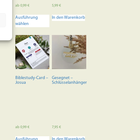
ab
0,99
€
5,99
€
Dieses
Ausführung
In den Warenkorb
Produkt
wählen
weist
mehrere
Varianten
auf.
Die
Optionen
können
auf
der
Biblestudy-Card –
Gesegnet –
Produktseite
Josua
Schlüsselanhänger
gewählt
werden
ab
0,99
€
7,95
€
Dieses
Ausführung
In den Warenkorb