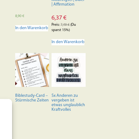
| Affirmation
8,90
€
6,37
€
Preis:
7,49
€
(Du
In den Warenkorb
sparst 15%)
In den Warenkorb
Biblestudy-Card –
5x Anderen zu
Stürmische Zeiten
vergeben ist
etwas unglaublich
Kraftvolles