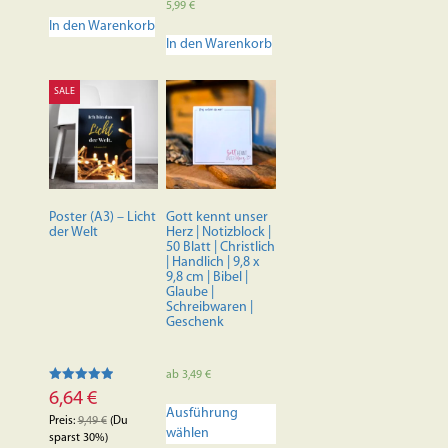
Bewertet mit
5,99
€
5.00
In den Warenkorb
von 5
In den Warenkorb
SALE
Poster (A3) – Licht
Gott kennt unser
der Welt
Herz | Notizblock |
50 Blatt | Christlich
| Handlich | 9,8 x
9,8 cm | Bibel |
Glaube |
Schreibwaren |
Geschenk
ab
3,49
€
Bewertet mit
6,64
€
Dieses
5.00
Ausführung
von 5
Produkt
Preis:
9,49
€
(Du
wählen
weist
sparst 30%)