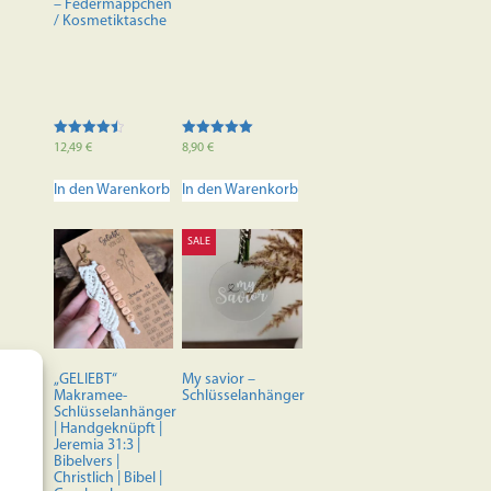
– Federmäppchen
/ Kosmetiktasche
Bewertet
Bewertet mit
12,49
€
8,90
€
mit
5.00
4.50
von 5
von 5
In den Warenkorb
In den Warenkorb
SALE
„GELIEBT“
My savior –
Makramee-
Schlüsselanhänger
Schlüsselanhänger
| Handgeknüpft |
Jeremia 31:3 |
Bibelvers |
Christlich | Bibel |