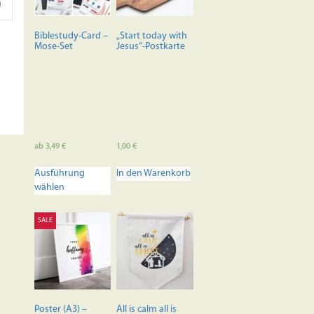
Biblestudy-Card –
„Start today with
Mose-Set
Jesus“-Postkarte
ab
3,49
€
1,00
€
Dieses
Ausführung
In den Warenkorb
Produkt
wählen
weist
mehrere
Varianten
SALE
auf.
Die
Optionen
können
auf
der
Poster (A3) –
All is calm all is