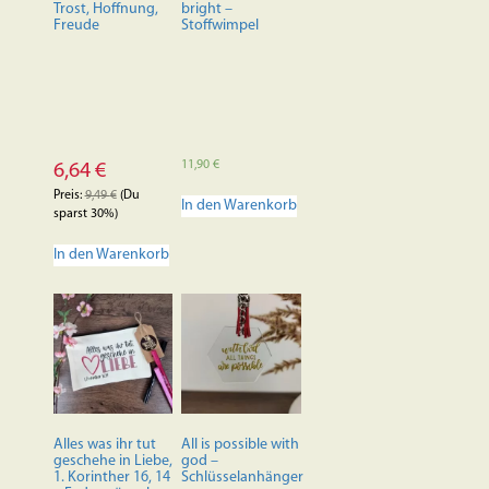
Produktseite
Trost, Hoffnung,
bright –
Freude
Stoffwimpel
gewählt
werden
11,90
€
6,64
€
Preis:
9,49
€
(Du
In den Warenkorb
sparst 30%)
In den Warenkorb
Alles was ihr tut
All is possible with
geschehe in Liebe,
god –
1. Korinther 16, 14
Schlüsselanhänger