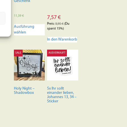
Geschenk
11,39
€
7,57
€
Dieses
Preis:
8,90
€
(Du
Ausführung
Produkt
sparst 15%)
wählen
weist
mehrere
In den Warenkorb
Varianten
auf.
SALE
AUSVERKAUFT
Die
Optionen
können
auf
der
Produktseite
Holy Night –
5x Ihr sollt
gewählt
Shadowbox
einander lieben,
werden
Johannes 13, 34 –
Sticker