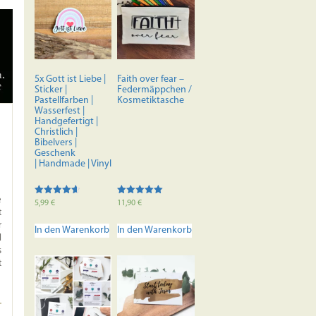
5x Gott ist Liebe |
Faith over fear –
Sticker |
Federmäppchen /
Pastellfarben |
Kosmetiktasche
Wasserfest |
Handgefertigt |
Christlich |
Bibelvers |
Geschenk
| Handmade | Vinyl
e
Bewertet
Bewertet mit
5,99
€
11,90
€
mit
5.00
t
4.67
von 5
r
von 5
In den Warenkorb
In den Warenkorb
l
s
t