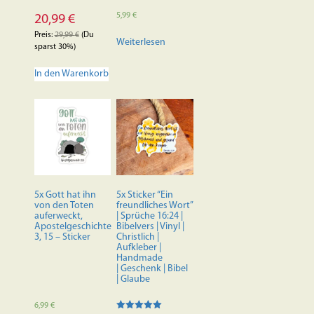
5,99
€
20,99
€
Preis:
29,99
€
(Du
Weiterlesen
sparst 30%)
In den Warenkorb
5x Gott hat ihn
5x Sticker “Ein
von den Toten
freundliches Wort”
auferweckt,
| Sprüche 16:24 |
Apostelgeschichte
Bibelvers | Vinyl |
3, 15 – Sticker
Christlich |
Aufkleber |
Handmade
| Geschenk | Bibel
| Glaube
6,99
€