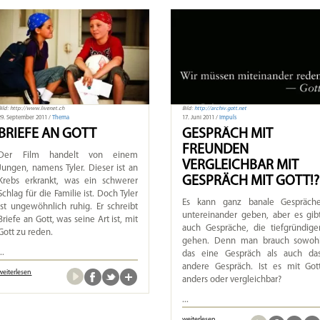
Bild: http://www.livenet.ch
Bild:
http://archiv.gott.net
29. September 2011 /
Thema
17. Juni 2011 /
Impuls
BRIEFE AN GOTT
GESPRÄCH MIT
FREUNDEN
Der Film handelt von einem
VERGLEICHBAR MIT
Jungen, namens Tyler. Dieser ist an
GESPRÄCH MIT GOTT!?
Krebs erkrankt, was ein schwerer
Schlag für die Familie ist. Doch Tyler
Es kann ganz banale Gespräch
ist ungewöhnlich ruhig. Er schreibt
untereinander geben, aber es gib
Briefe an Gott, was seine Art ist, mit
auch Gespräche, die tiefgründige
Gott zu reden.
gehen. Denn man brauch sowoh
...
das eine Gespräch als auch da
andere Gespräch. Ist es mit Got
weiterlesen
anders oder vergleichbar?
...
weiterlesen