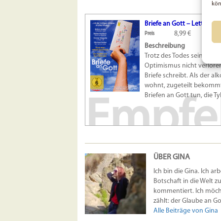
kön
Briefe an Gott – Letters t
8,99 €
Preis
Beschreibung
Trotz des Todes seines Va
Optimismus nicht verloren
Briefe schreibt. Als der a
wohnt, zugeteilt bekommt,
Briefen an Gott tun, die T
Empfe
ÜBER GINA
Ich bin die Gina. Ich ar
Botschaft in die Welt z
kommentiert. Ich möcht
zählt: der Glaube an Got
Alle Beiträge von Gina