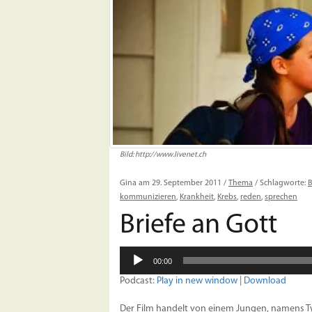
Bild: http://www.livenet.ch
Gina am 29. September 2011 /
Thema
/ Schlagworte:
B
kommunizieren
,
Krankheit
,
Krebs
,
reden
,
sprechen
Briefe an Gott
Audio-
00:00
Player
Podcast:
Play in new window
|
Download
Der Film handelt von einem Jungen, namens Tyler