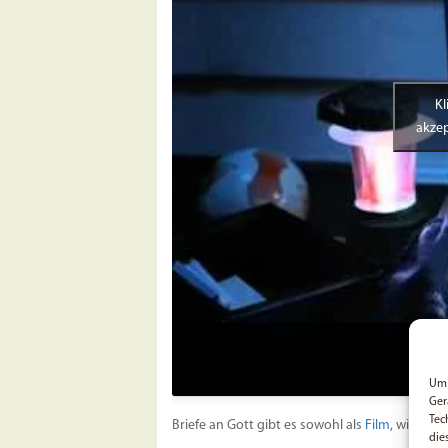
Kl
akzep
Um 
Ger
Tec
Briefe an Gott gibt es sowohl als
Film
, wie auch
die