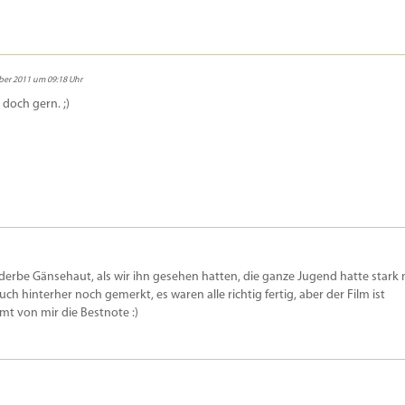
ber 2011 um 09:18 Uhr
 doch gern. ;)
tig derbe Gänsehaut, als wir ihn gesehen hatten, die ganze Jugend hatte stark 
h hinterher noch gemerkt, es waren alle richtig fertig, aber der Film ist
mt von mir die Bestnote :)