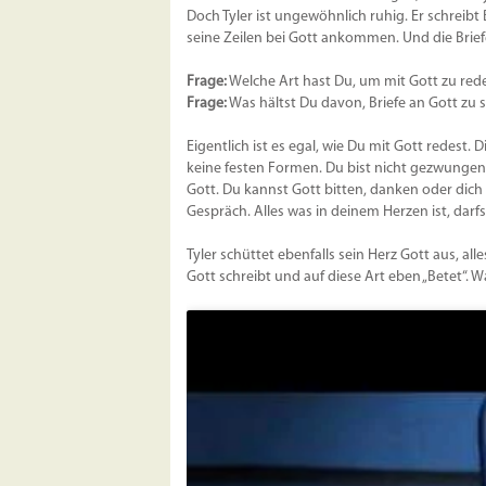
Doch Tyler ist ungewöhnlich ruhig. Er schreibt 
seine Zeilen bei Gott ankommen. Und die Brief
Frage:
Welche Art hast Du, um mit Gott zu red
Frage:
Was hältst Du davon, Briefe an Gott zu 
Eigentlich ist es egal, wie Du mit Gott redest.
keine festen Formen. Du bist nicht gezwungen 
Gott. Du kannst Gott bitten, danken oder dich 
Gespräch. Alles was in deinem Herzen ist, darf
Tyler schüttet ebenfalls sein Herz Gott aus, all
Gott schreibt und auf diese Art eben „Betet“. 