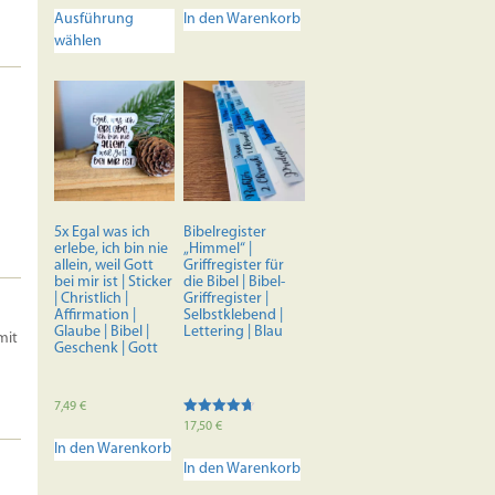
Dieses
Ausführung
In den Warenkorb
Produkt
wählen
weist
mehrere
Varianten
auf.
Die
Optionen
können
auf
der
5x Egal was ich
Bibelregister
Produktseite
erlebe, ich bin nie
„Himmel“ |
allein, weil Gott
Griffregister für
gewählt
bei mir ist | Sticker
die Bibel | Bibel-
werden
| Christlich |
Griffregister |
Affirmation |
Selbstklebend |
Glaube | Bibel |
Lettering | Blau
mit
Geschenk | Gott
7,49
€
Bewertet
17,50
€
mit
In den Warenkorb
4.70
von 5
In den Warenkorb