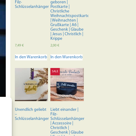
Filz-
geboren |
Schlüsselanhänger
Postkarte |
Christliche
Weihnachtspostkarte
| Weihnachten |
Grußkarte | A6 |
Geschenk | Glaube
| Jesus | Christlich |
Krippe
7,49
€
2,00
€
In den Warenkorb
In den Warenkorb
SALE
Unendlich geliebt
Liebt einander |
–
Filz-
Schlüsselanhänger
Schlüsselanhänger
| Accessoire |
Christlich |
Geschenk | Glaube