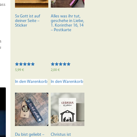
rke
dass
5x Gott ist auf
Alles was ihr tut,
deiner Seite –
geschehe in Liebe,
Sticker
1. Korinther 16, 14
– Postkarte
s
u
Bewertet mit
Bewertet mit
5,99
€
2,00
€
5.00
5.00
von 5
von 5
In den Warenkorb
In den Warenkorb
Du bist geliebt –
Christus ist