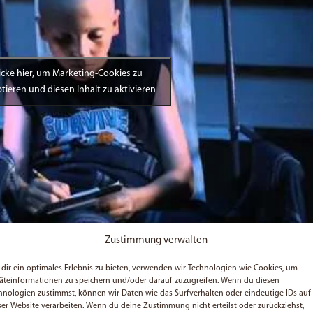
icke hier, um Marketing-Cookies zu
tieren und diesen Inhalt zu aktivieren
Zustimmung verwalten
dir ein optimales Erlebnis zu bieten, verwenden wir Technologien wie Cookies, um
äteinformationen zu speichern und/oder darauf zuzugreifen. Wenn du diesen
hnologien zustimmst, können wir Daten wie das Surfverhalten oder eindeutige IDs auf
 als
Buch
. ;)
ser Website verarbeiten. Wenn du deine Zustimmung nicht erteilst oder zurückziehst,