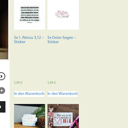
5x 1. Petrus 3,12 –
5x Oster-Segen –
Sticker
Sticker
5,99
€
5,99
€
In den Warenkorb
In den Warenkorb
ten
unter
en,