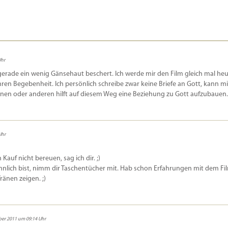
Uhr
ir gerade ein wenig Gänsehaut beschert. Ich werde mir den Film gleich mal he
hren Begebenheit. Ich persönlich schreibe zwar keine Briefe an Gott, kann mi
 einen oder anderen hilft auf diesem Weg eine Beziehung zu Gott aufzubauen.
Uhr
 Kauf nicht bereuen, sag ich dir. ;)
nnlich bist, nimm dir Taschentücher mit. Hab schon Erfahrungen mit dem Fi
änen zeigen. ;)
ber 2011 um 09:14 Uhr