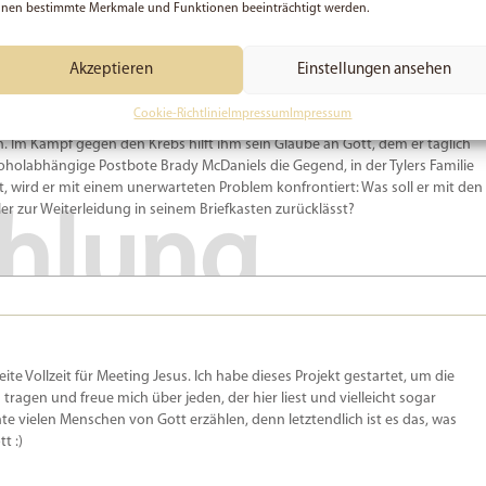
nen bestimmte Merkmale und Funktionen beeinträchtigt werden.
o God
Akzeptieren
Einstellungen ansehen
Cookie-Richtlinie
Impressum
Impressum
ters und seiner eigenen Erkrankung hat der achtjährige Tyler seinen
. Im Kampf gegen den Krebs hilft ihm sein Glaube an Gott, dem er täglich
lkoholabhängige Postbote Brady McDaniels die Gegend, in der Tylers Familie
 wird er mit einem unerwarteten Problem konfrontiert: Was soll er mit den
yler zur Weiterleidung in seinem Briefkasten zurücklässt?
hlung
beite Vollzeit für Meeting Jesus. Ich habe dieses Projekt gestartet, um die
u tragen und freue mich über jeden, der hier liest und vielleicht sogar
e vielen Menschen von Gott erzählen, denn letztendlich ist es das, was
t :)