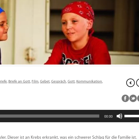
riefe
,
Briefe an Gott
,
Film
,
Gebet
,
Gespräch
,
Gott
,
Kommunikation
,
Pfeiltas
00:00
Hoch/R
benutz
um
die
. Dieser ist an Krebs erkrankt, was ein schwerer Schlag für die Familie ist.