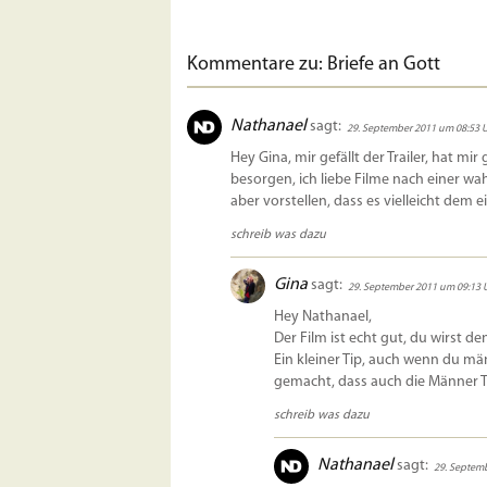
Kommentare zu: Briefe an Gott
Nathanael
sagt:
29. September 2011 um 08:53 
Hey Gina, mir gefällt der Trailer, hat m
besorgen, ich liebe Filme nach einer wa
aber vorstellen, dass es vielleicht dem
schreib was dazu
Gina
sagt:
29. September 2011 um 09:13 
Hey Nathanael,
Der Film ist echt gut, du wirst den
Ein kleiner Tip, auch wenn du mä
gemacht, dass auch die Männer Tr
schreib was dazu
Nathanael
sagt:
29. Septem