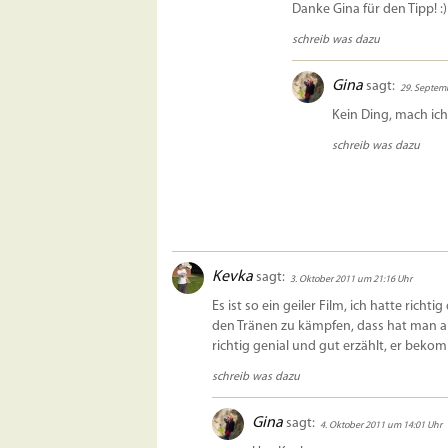
Danke Gina für den Tipp! :)
schreib was dazu
Gina
sagt:
29. Septem
Kein Ding, mach ich
schreib was dazu
Kevka
sagt:
3. Oktober 2011 um 21:16 Uhr
Es ist so ein geiler Film, ich hatte rich
den Tränen zu kämpfen, dass hat man auc
richtig genial und gut erzählt, er bekom
schreib was dazu
Gina
sagt:
4. Oktober 2011 um 14:01 Uhr