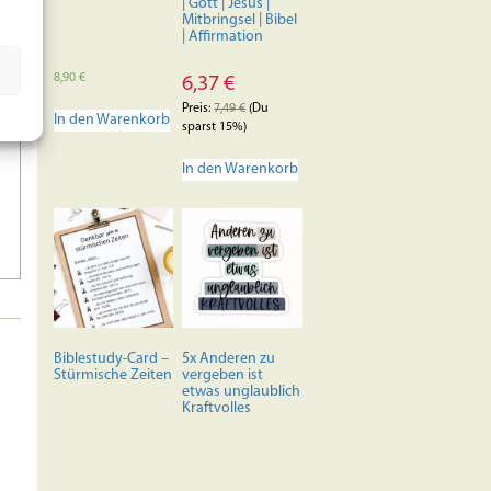
| Gott | Jesus |
Mitbringsel | Bibel
| Affirmation
8,90
€
6,37
€
Preis:
7,49
€
(Du
In den Warenkorb
sparst 15%)
In den Warenkorb
Biblestudy-Card –
5x Anderen zu
Stürmische Zeiten
vergeben ist
etwas unglaublich
Kraftvolles