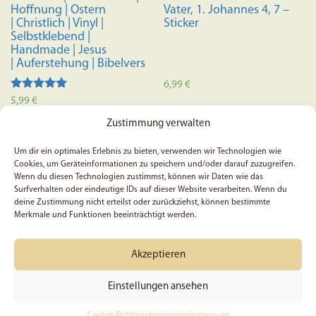
Hoffnung | Ostern
Vater, 1. Johannes 4, 7 –
| Christlich | Vinyl |
Sticker
Selbstklebend |
Handmade | Jesus
| Auferstehung | Bibelvers
6,99
€
Bewertet mit
5,99
€
5.00
In den Warenkorb
von 5
Zustimmung verwalten
In den Warenkorb
Um dir ein optimales Erlebnis zu bieten, verwenden wir Technologien wie
Cookies, um Geräteinformationen zu speichern und/oder darauf zuzugreifen.
Wenn du diesen Technologien zustimmst, können wir Daten wie das
Surfverhalten oder eindeutige IDs auf dieser Website verarbeiten. Wenn du
deine Zustimmung nicht erteilst oder zurückziehst, können bestimmte
Merkmale und Funktionen beeinträchtigt werden.
Akzeptieren
Einstellungen ansehen
Cookie-Richtlinie
Impressum
Impressum