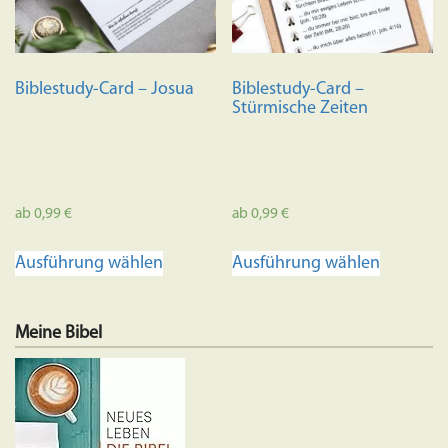
Biblestudy-Card – Josua
Biblestudy-Card –
Stürmische Zeiten
ab
0,99
€
ab
0,99
€
Dieses
Dieses
Ausführung wählen
Ausführung wählen
Produkt
Produkt
weist
weist
mehrere
mehrere
Meine Bibel
Varianten
Variante
auf.
auf.
Die
Die
Optionen
Optione
können
können