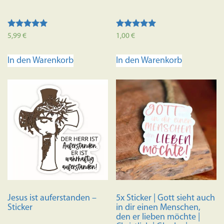
Bewertet mit
Bewertet mit
5,99
€
1,00
€
5.00
5.00
von 5
von 5
In den Warenkorb
In den Warenkorb
Jesus ist auferstanden –
5x Sticker | Gott sieht auch
Sticker
in dir einen Menschen,
den er lieben möchte |