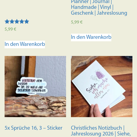
Planner | Journal |
Handmade | Vinyl |
Geschenk | Jahreslosung
5,99
€
Bewertet mit
5,99
€
5.00
In den Warenkorb
von 5
In den Warenkorb
5x Sprüche 16, 3 – Sticker
Christliches Notizbuch |
Jahreslosung 2026 | Siehe,