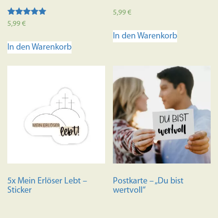
5,99
€
Bewertet mit
5,99
€
5.00
In den Warenkorb
von 5
In den Warenkorb
5x Mein Erlöser Lebt –
Postkarte – „Du bist
Sticker
wertvoll“