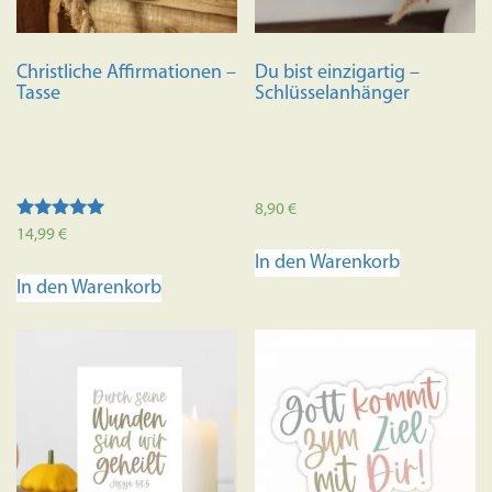
der
Produkts
Christliche Affirmationen –
Du bist einzigartig –
gewählt
Tasse
Schlüsselanhänger
werden
8,90
€
Bewertet mit
14,99
€
5.00
In den Warenkorb
von 5
In den Warenkorb