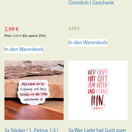
werden
Christlich | Geschenk
4,50
€
2,99
€
Preis:
3,99
€
(Du sparst 25%)
In den Warenkorb
In den Warenkorb
5x Sticker | 1. Petrus 1:3 |
5x Wer Liebt hat Gott zum