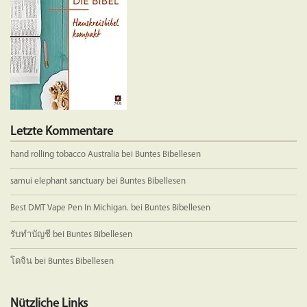
auf
auf
der
der
Produktseite
Produkts
gewählt
gewählt
werden
werden
Letzte Kommentare
hand rolling tobacco Australia
bei
Buntes Bibellesen
samui elephant sanctuary
bei
Buntes Bibellesen
Best DMT Vape Pen In Michigan.
bei
Buntes Bibellesen
รับทำบัญชี
bei
Buntes Bibellesen
โดจิน
bei
Buntes Bibellesen
Nützliche Links