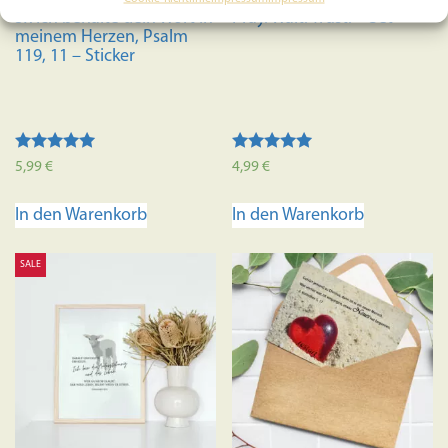
5x Ich behalte dein Wort in
Pray. Wait. Trust. – Set
meinem Herzen, Psalm
119, 11 – Sticker
Bewertet mit
Bewertet mit
5,99
€
4,99
€
5.00
5.00
von 5
von 5
In den Warenkorb
In den Warenkorb
SALE