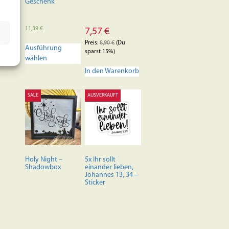
Geschenk
11,39
€
7,57
€
Dieses
Preis:
8,90
€
(Du
Ausführung
Produkt
sparst 15%)
wählen
weist
mehrere
In den Warenkorb
Varianten
auf.
SALE
AUSVERKAUFT
Die
Optionen
können
auf
der
Produktseite
Holy Night –
5x Ihr sollt
gewählt
Shadowbox
einander lieben,
werden
Johannes 13, 34 –
Sticker