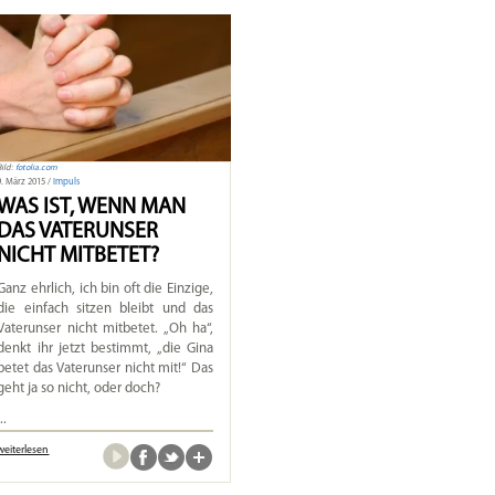
Bild:
fotolia.com
9. März 2015 /
Impuls
WAS IST, WENN MAN
DAS VATERUNSER
NICHT MITBETET?
Ganz ehrlich, ich bin oft die Einzige,
die einfach sitzen bleibt und das
Vaterunser nicht mitbetet. „Oh ha“,
denkt ihr jetzt bestimmt, „die Gina
betet das Vaterunser nicht mit!“ Das
geht ja so nicht, oder doch?
...
weiterlesen