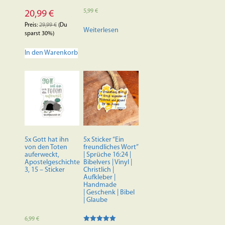
5,99
€
20,99
€
Preis:
29,99
€
(Du
Weiterlesen
sparst 30%)
In den Warenkorb
5x Gott hat ihn
5x Sticker “Ein
von den Toten
freundliches Wort”
auferweckt,
| Sprüche 16:24 |
Apostelgeschichte
Bibelvers | Vinyl |
3, 15 – Sticker
Christlich |
Aufkleber |
Handmade
| Geschenk | Bibel
| Glaube
6,99
€