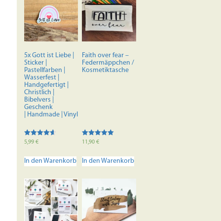
5x Gott ist Liebe |
Faith over fear –
Sticker |
Federmäppchen /
Pastellfarben |
Kosmetiktasche
Wasserfest |
Handgefertigt |
Christlich |
Bibelvers |
Geschenk
| Handmade | Vinyl
Bewertet
Bewertet mit
5,99
€
11,90
€
mit
5.00
4.67
von 5
von 5
In den Warenkorb
In den Warenkorb