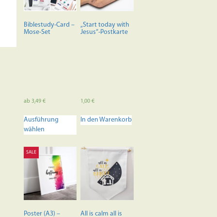
Biblestudy-Card –
„Start today with
Mose-Set
Jesus“-Postkarte
ab
3,49
€
1,00
€
Dieses
Ausführung
In den Warenkorb
Produkt
wählen
weist
mehrere
Varianten
SALE
auf.
Die
Optionen
können
auf
der
Poster (A3) –
All is calm all is