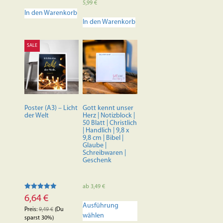
Bewertet mit
5,99
€
5.00
In den Warenkorb
von 5
In den Warenkorb
SALE
Poster (A3) – Licht
Gott kennt unser
der Welt
Herz | Notizblock |
50 Blatt | Christlich
| Handlich | 9,8 x
9,8 cm | Bibel |
Glaube |
Schreibwaren |
Geschenk
ab
3,49
€
Bewertet mit
6,64
€
Dieses
5.00
Ausführung
von 5
Produkt
Preis:
9,49
€
(Du
wählen
weist
sparst 30%)