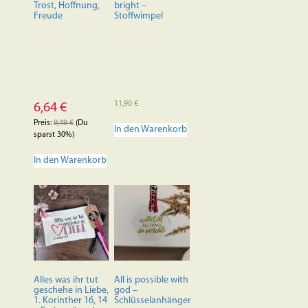
Produktseite
Trost, Hoffnung,
bright –
Freude
Stoffwimpel
gewählt
werden
11,90
€
6,64
€
Preis:
9,49
€
(Du
In den Warenkorb
sparst 30%)
In den Warenkorb
Alles was ihr tut
All is possible with
geschehe in Liebe,
god –
1. Korinther 16, 14
Schlüsselanhänger