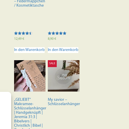
– Federmäppchen
/ Kosmetiktasche
Bewertet
Bewertet mit
12,49
€
8,90
€
mit
5.00
4.50
von 5
von 5
In den Warenkorb
In den Warenkorb
SALE
„GELIEBT“
My savior –
Makramee-
Schlüsselanhänger
Schlüsselanhänger
| Handgeknüpft |
Jeremia 31:3 |
Bibelvers |
Christlich | Bibel |