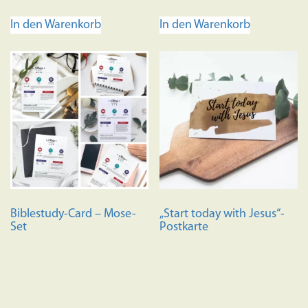
4.67
von 5
von 5
In den Warenkorb
In den Warenkorb
Biblestudy-Card – Mose-
„Start today with Jesus“-
Set
Postkarte