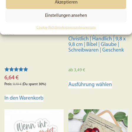
Akzeptieren
Einstellungen ansehen
Poster (A3) – Licht der
Gott kennt unser Herz |
Cookie-Richtlinie
Impressum
Impressum
Welt
Notizblock | 50 Blatt |
Christlich | Handlich | 9,8 x
9,8 cm | Bibel | Glaube |
Schreibwaren | Geschenk
ab
3,49
€
Bewertet mit
6,64
€
Dieses
5.00
Ausführung wählen
von 5
Preis:
9,49
€
(Du sparst 30%)
Produkt
weist
In den Warenkorb
mehrere
Variante
auf.
Die
Optione