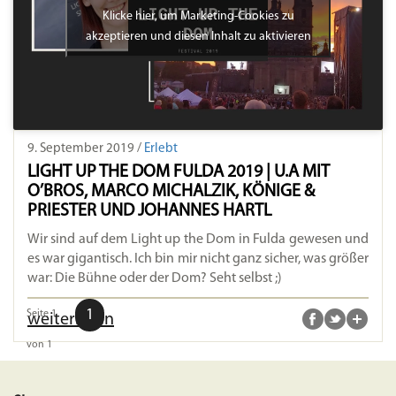
Klicke hier, um Marketing-Cookies zu
akzeptieren und diesen Inhalt zu aktivieren
9. September 2019 /
Erlebt
LIGHT UP THE DOM FULDA 2019 | U.A MIT
O’BROS, MARCO MICHALZIK, KÖNIGE &
PRIESTER UND JOHANNES HARTL
Wir sind auf dem Light up the Dom in Fulda gewesen und
es war gigantisch. Ich bin mir nicht ganz sicher, was größer
war: Die Bühne oder der Dom? Seht selbst ;)
1
Seite 1
weiterlesen
von 1