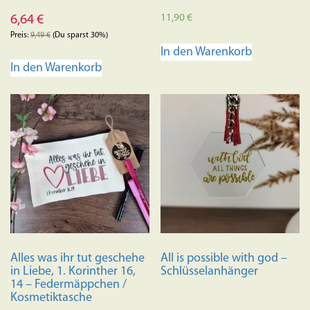
11,90
€
6,64
€
Preis:
9,49
€
(Du sparst 30%)
In den Warenkorb
In den Warenkorb
Alles was ihr tut geschehe
All is possible with god –
in Liebe, 1. Korinther 16,
Schlüsselanhänger
14 – Federmäppchen /
Kosmetiktasche