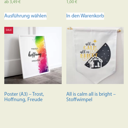
ab
3,49
€
1,00
€
Dieses
Ausführung wählen
In den Warenkorb
Produkt
weist
SALE
mehrere
Varianten
auf.
Die
Optionen
können
auf
der
Produktseite
Poster (A3) – Trost,
All is calm all is bright –
gewählt
Hoffnung, Freude
Stoffwimpel
werden