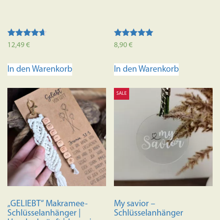
Bewertet
Bewertet mit
12,49
€
8,90
€
mit
5.00
4.50
von 5
von 5
In den Warenkorb
In den Warenkorb
SALE
„GELIEBT“ Makramee-
My savior –
Schlüsselanhänger |
Schlüsselanhänger