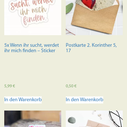
können
auf
der
Produkts
gewählt
werden
5x Wenn ihr sucht, werdet
Postkarte 2. Korinther 5,
ihr mich finden – Sticker
17
5,99
€
0,50
€
In den Warenkorb
In den Warenkorb