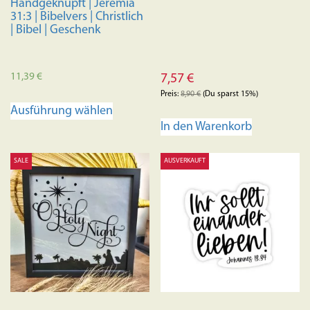
Handgeknüpft | Jeremia
31:3 | Bibelvers | Christlich
| Bibel | Geschenk
11,39
€
7,57
€
Preis:
8,90
€
(Du sparst 15%)
Dieses
Ausführung wählen
Produkt
In den Warenkorb
weist
mehrere
SALE
AUSVERKAUFT
Varianten
auf.
Die
Optionen
können
auf
der
Produktseite
gewählt