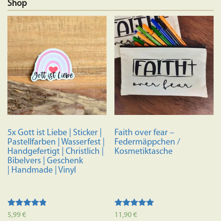
Shop
5x Gott ist Liebe | Sticker |
Faith over fear –
Pastellfarben | Wasserfest |
Federmäppchen /
Handgefertigt | Christlich |
Kosmetiktasche
Bibelvers | Geschenk
| Handmade | Vinyl
Bewertet
Bewertet mit
5,99
€
11,90
€
mit
5.00