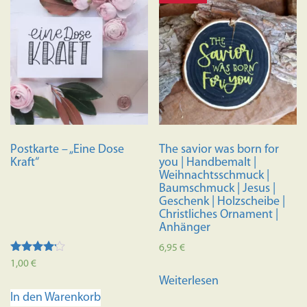
Postkarte – „Eine Dose
The savior was born for
Kraft“
you | Handbemalt |
Weihnachtsschmuck |
Baumschmuck | Jesus |
Geschenk | Holzscheibe |
Christliches Ornament |
Anhänger
6,95
€
Bewertet
1,00
€
mit
Weiterlesen
4.00
von 5
In den Warenkorb