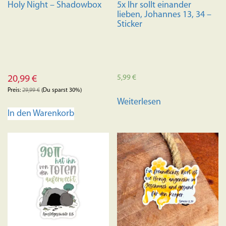
Holy Night – Shadowbox
5x Ihr sollt einander
werden
lieben, Johannes 13, 34 –
Sticker
5,99
€
20,99
€
Preis:
29,99
€
(Du sparst 30%)
Weiterlesen
In den Warenkorb