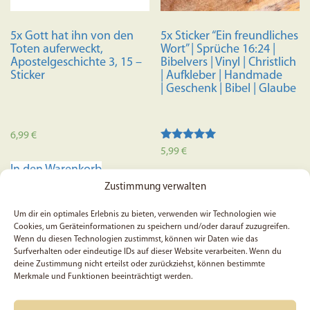
5x Gott hat ihn von den
5x Sticker “Ein freundliches
Toten auferweckt,
Wort” | Sprüche 16:24 |
Apostelgeschichte 3, 15 –
Bibelvers | Vinyl | Christlich
Sticker
| Aufkleber | Handmade
| Geschenk | Bibel | Glaube
6,99
€
Bewertet mit
5,99
€
5.00
In den Warenkorb
von 5
In den Warenkorb
Zustimmung verwalten
Um dir ein optimales Erlebnis zu bieten, verwenden wir Technologien wie
SALE
Cookies, um Geräteinformationen zu speichern und/oder darauf zuzugreifen.
Wenn du diesen Technologien zustimmst, können wir Daten wie das
Surfverhalten oder eindeutige IDs auf dieser Website verarbeiten. Wenn du
deine Zustimmung nicht erteilst oder zurückziehst, können bestimmte
Merkmale und Funktionen beeinträchtigt werden.