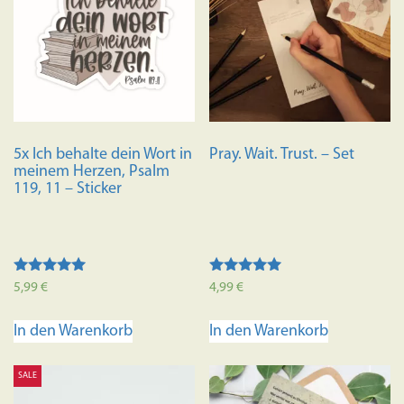
5x Ich behalte dein Wort in
Pray. Wait. Trust. – Set
meinem Herzen, Psalm
119, 11 – Sticker
Bewertet mit
Bewertet mit
5,99
€
4,99
€
5.00
5.00
von 5
von 5
In den Warenkorb
In den Warenkorb
SALE