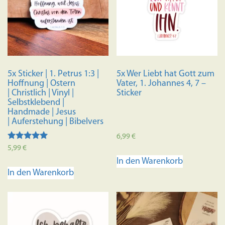
5x Sticker | 1. Petrus 1:3 |
5x Wer Liebt hat Gott zum
Hoffnung | Ostern
Vater, 1. Johannes 4, 7 –
| Christlich | Vinyl |
Sticker
Selbstklebend |
Handmade | Jesus
| Auferstehung | Bibelvers
6,99
€
Bewertet mit
5,99
€
5.00
In den Warenkorb
von 5
In den Warenkorb