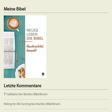
mehrere
mehrere
Meine Bibel
Varianten
Variante
auf.
auf.
Die
Die
Optionen
Optione
können
können
auf
auf
der
der
Produktseite
Produkts
gewählt
gewählt
werden
werden
Letzte Kommentare
ร้านต่อผม
bei
Buntes Bibellesen
thông tin khí tượng
bei
Buntes Bibellesen