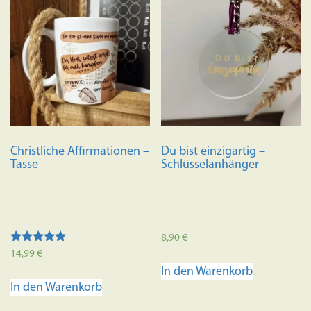
Variante
auf.
Die
Optione
können
auf
der
Produkts
Christliche Affirmationen –
Du bist einzigartig –
gewählt
Tasse
Schlüsselanhänger
werden
8,90
€
Bewertet mit
14,99
€
5.00
In den Warenkorb
von 5
In den Warenkorb