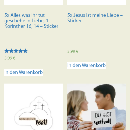
5x Alles was ihr tut
5x Jesus ist meine Liebe –
geschehe in Liebe, 1.
Sticker
Korinther 16, 14 – Sticker
5,99
€
Bewertet mit
5,99
€
5.00
In den Warenkorb
von 5
In den Warenkorb