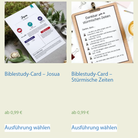
Biblestudy-Card – Josua
Biblestudy-Card –
Stürmische Zeiten
ab
0,99
€
ab
0,99
€
Dieses
Dieses
Ausführung wählen
Ausführung wählen
Produkt
Produkt
weist
weist