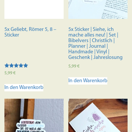
5x Geliebt, Römer 5, 8 –
5x Sticker | Siehe, ich
Sticker
mache alles neu! | Set |
Bibelvers | Christlich |
Planner | Journal |
Handmade | Vinyl |
Geschenk | Jahreslosung
5,99
€
Bewertet mit
5,99
€
5.00
In den Warenkorb
von 5
In den Warenkorb