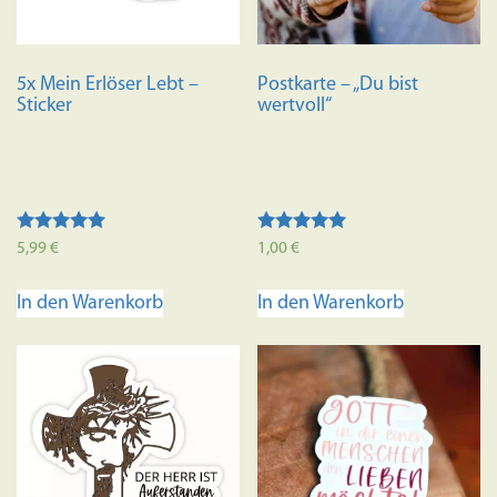
5x Mein Erlöser Lebt –
Postkarte – „Du bist
Sticker
wertvoll“
Bewertet mit
Bewertet mit
5,99
€
1,00
€
5.00
5.00
von 5
von 5
In den Warenkorb
In den Warenkorb