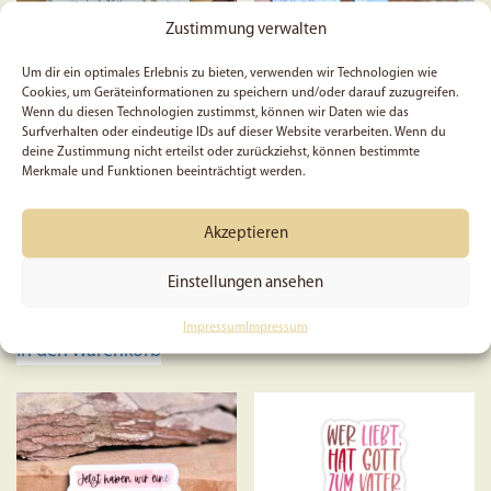
Optione
Zustimmung verwalten
können
auf
Um dir ein optimales Erlebnis zu bieten, verwenden wir Technologien wie
der
Cookies, um Geräteinformationen zu speichern und/oder darauf zuzugreifen.
Produkts
Wenn du diesen Technologien zustimmst, können wir Daten wie das
Surfverhalten oder eindeutige IDs auf dieser Website verarbeiten. Wenn du
Die Witwe von Zarpat –
Gott kennt unser Herz |
gewählt
deine Zustimmung nicht erteilst oder zurückziehst, können bestimmte
Sticker
Magnet-Lesezeichen |
werden
Merkmale und Funktionen beeinträchtigt werden.
Christlich | Geschenk
Akzeptieren
4,50
€
2,99
€
Einstellungen ansehen
Preis:
3,99
€
(Du sparst 25%)
In den Warenkorb
Impressum
Impressum
In den Warenkorb