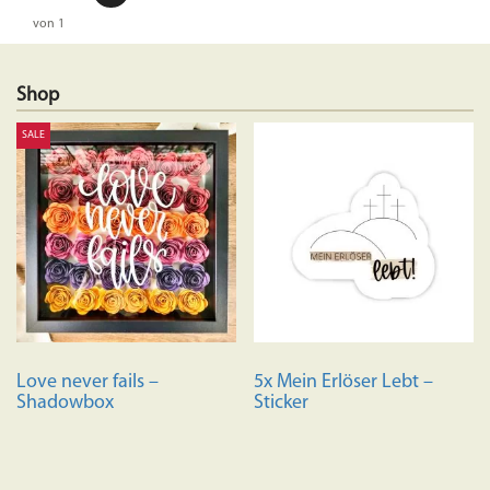
von 1
Shop
SALE
Love never fails –
5x Mein Erlöser Lebt –
Shadowbox
Sticker