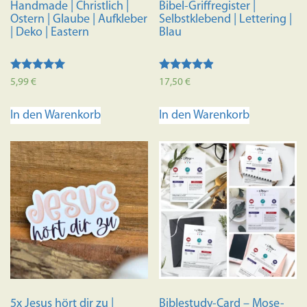
Handmade | Christlich |
Bibel-Griffregister |
Ostern | Glaube | Aufkleber
Selbstklebend | Lettering |
| Deko | Eastern
Blau
Bewertet mit
Bewertet
5,99
€
17,50
€
5.00
mit
von 5
4.70
von 5
In den Warenkorb
In den Warenkorb
5x Jesus hört dir zu |
Biblestudy-Card – Mose-