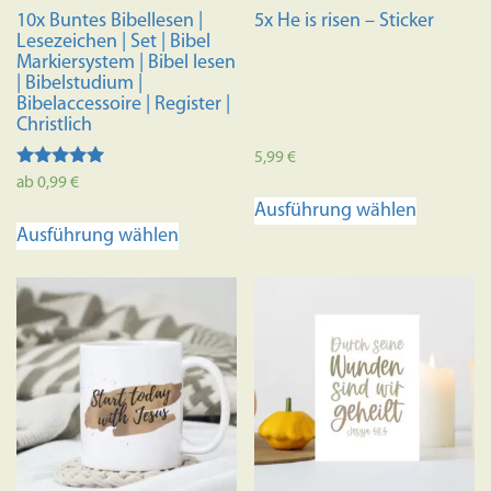
10x Buntes Bibellesen |
5x He is risen – Sticker
Lesezeichen | Set | Bibel
Markiersystem | Bibel lesen
| Bibelstudium |
Bibelaccessoire | Register |
Christlich
5,99
€
Bewertet
ab
0,99
€
Dieses
mit
Ausführung wählen
4.98
Dieses
Produkt
von 5
Ausführung wählen
Produkt
weist
weist
mehrere
mehrere
Variante
Varianten
auf.
auf.
Die
Die
Optione
Optionen
können
können
auf
auf
der
der