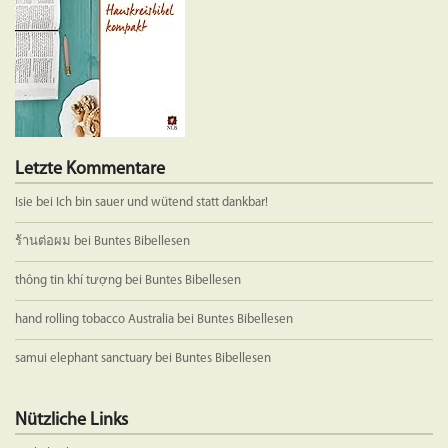
Letzte Kommentare
Isie
bei
Ich bin sauer und wütend statt dankbar!
ร้านต่อผม
bei
Buntes Bibellesen
thông tin khí tượng
bei
Buntes Bibellesen
hand rolling tobacco Australia
bei
Buntes Bibellesen
samui elephant sanctuary
bei
Buntes Bibellesen
Nützliche Links