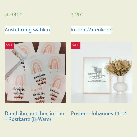
ab
9,49
€
7,49
€
Dieses
Ausführung wählen
In den Warenkorb
Produkt
weist
SALE
SALE
mehrere
Varianten
auf.
Die
Optionen
können
auf
der
Produktseite
Durch ihn, mit ihm, in ihm
Poster – Johannes 11, 25
gewählt
– Postkarte (B-Ware)
werden