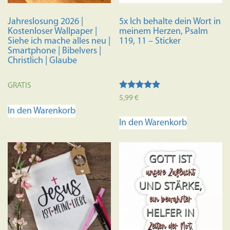
Jahreslosung 2026 |
5x Ich behalte dein Wort in
Kostenloser Wallpaper |
meinem Herzen, Psalm
Siehe ich mache alles neu |
119, 11 – Sticker
Smartphone | Bibelvers |
Christlich | Glaube
GRATIS
Bewertet mit
5,99
€
5.00
In den Warenkorb
von 5
In den Warenkorb