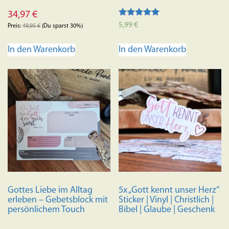
34,97
€
Bewertet mit
5,99
€
Preis:
49,95
€
(Du sparst 30%)
5.00
von 5
In den Warenkorb
In den Warenkorb
Gottes Liebe im Alltag
5x „Gott kennt unser Herz“
erleben – Gebetsblock mit
Sticker | Vinyl | Christlich |
persönlichem Touch
Bibel | Glaube | Geschenk