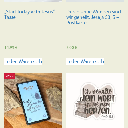
Produkts
Produktseite
gewählt
„Start today with Jesus“-
Durch seine Wunden sind
gewählt
werden
Tasse
wir geheilt, Jesaja 53, 5 –
werden
Postkarte
14,99
€
2,00
€
In den Warenkorb
In den Warenkorb
GRATIS