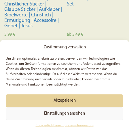
Christlicher Sticker |
Set
Glaube Sticker | Aufkleber |
Bibelworte | Christlich |
Ermutigung | Accessoire |
Gebet | Jesus
5,99
€
ab
3,49
€
Dieses
Zustimmung verwalten
In den Warenkorb
Ausführung wählen
Produkt
weist
Um dir ein optimales Erlebnis zu bieten, verwenden wir Technologien wie
Cookies, um Geräteinformationen zu speichern und/oder darauf zuzugreifen.
mehrere
Wenn du diesen Technologien zustimmst, können wir Daten wie das
Variante
Surfverhalten oder eindeutige IDs auf dieser Website verarbeiten. Wenn du
auf.
deine Zustimmung nicht erteilst oder zurückziehst, können bestimmte
Merkmale und Funktionen beeinträchtigt werden.
Die
Optione
können
Akzeptieren
auf
Einstellungen ansehen
der
Produkts
Cookie-Richtlinie
Impressum
Impressum
Gott wird negatives in
5x Alles was ihr tut