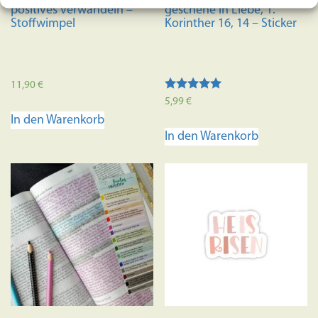
gewählt
positives verwandeln –
geschehe in Liebe, 1.
werden
Stoffwimpel
Korinther 16, 14 – Sticker
11,90
€
Bewertet mit
5,99
€
5.00
In den Warenkorb
von 5
In den Warenkorb