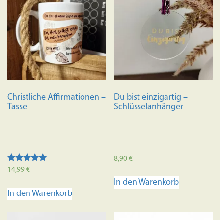
Variante
auf.
Die
Optione
können
auf
der
Produkts
Christliche Affirmationen –
Du bist einzigartig –
gewählt
Tasse
Schlüsselanhänger
werden
8,90
€
Bewertet mit
14,99
€
5.00
In den Warenkorb
von 5
In den Warenkorb