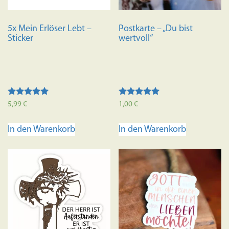
5x Mein Erlöser Lebt –
Postkarte – „Du bist
Sticker
wertvoll“
Bewertet mit
Bewertet mit
5,99
€
1,00
€
5.00
5.00
von 5
von 5
In den Warenkorb
In den Warenkorb