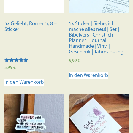
5x Geliebt, Römer 5, 8 –
5x Sticker | Siehe, ich
Sticker
mache alles neu! | Set |
Bibelvers | Christlich |
Planner | Journal |
Handmade | Vinyl |
Geschenk | Jahreslosung
5,99
€
Bewertet mit
5,99
€
5.00
In den Warenkorb
von 5
In den Warenkorb