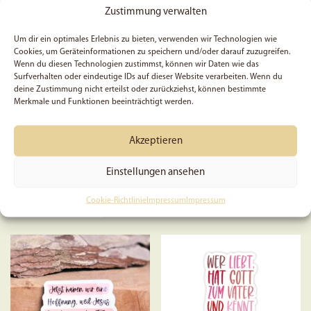
können
Zustimmung verwalten
auf
Um dir ein optimales Erlebnis zu bieten, verwenden wir Technologien wie
der
Cookies, um Geräteinformationen zu speichern und/oder darauf zuzugreifen.
Produkts
Wenn du diesen Technologien zustimmst, können wir Daten wie das
Die Witwe von Zarpat –
Gott kennt unser Herz |
gewählt
Surfverhalten oder eindeutige IDs auf dieser Website verarbeiten. Wenn du
Sticker
Magnet-Lesezeichen |
deine Zustimmung nicht erteilst oder zurückziehst, können bestimmte
werden
Christlich | Geschenk
Merkmale und Funktionen beeinträchtigt werden.
Akzeptieren
4,50
€
2,99
€
Einstellungen ansehen
Preis:
3,99
€
(Du sparst 25%)
In den Warenkorb
Cookie-Richtlinie
Impressum
Impressum
In den Warenkorb