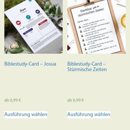
Biblestudy-Card – Josua
Biblestudy-Card –
Stürmische Zeiten
ab
0,99
€
ab
0,99
€
Dieses
Dieses
Ausführung wählen
Ausführung wählen
Produkt
Produkt
weist
weist