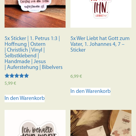
5x Sticker | 1. Petrus 1:3 |
5x Wer Liebt hat Gott zum
Hoffnung | Ostern
Vater, 1. Johannes 4, 7 –
| Christlich | Vinyl |
Sticker
Selbstklebend |
Handmade | Jesus
| Auferstehung | Bibelvers
6,99
€
Bewertet mit
5,99
€
5.00
In den Warenkorb
von 5
In den Warenkorb