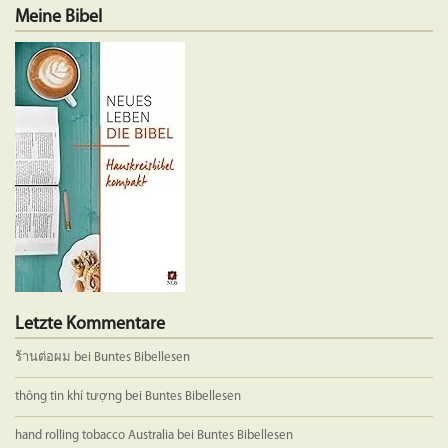
mehrere
mehrere
Meine Bibel
Varianten
Variante
auf.
auf.
Die
Die
Optionen
Optione
können
können
auf
auf
der
der
Produktseite
Produkts
gewählt
gewählt
werden
werden
Letzte Kommentare
ร้านต่อผม
bei
Buntes Bibellesen
thông tin khí tượng
bei
Buntes Bibellesen
hand rolling tobacco Australia
bei
Buntes Bibellesen