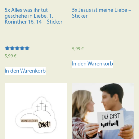
5x Alles was ihr tut
5x Jesus ist meine Liebe –
geschehe in Liebe, 1.
Sticker
Korinther 16, 14 – Sticker
5,99
€
Bewertet mit
5,99
€
5.00
In den Warenkorb
von 5
In den Warenkorb