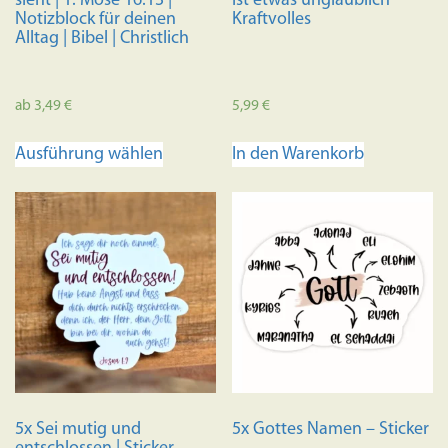
sieht | 1. Mose 16:13 |
ist etwas unglaublich
Notizblock für deinen
Kraftvolles
Alltag | Bibel | Christlich
ab
3,49
€
5,99
€
Dieses
Ausführung wählen
In den Warenkorb
Produkt
weist
mehrere
Varianten
auf.
Die
Optionen
können
auf
der
Produktseite
5x Sei mutig und
5x Gottes Namen – Sticker
gewählt