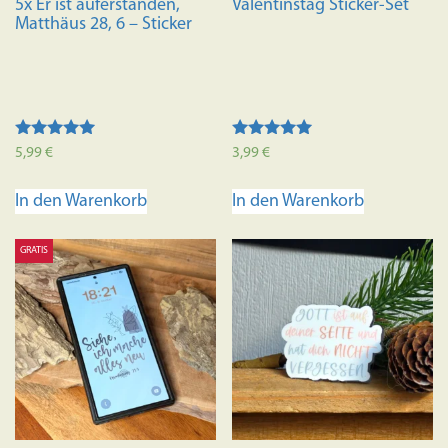
5x Er ist auferstanden,
Valentinstag Sticker-Set
Matthäus 28, 6 – Sticker
Bewertet mit
Bewertet mit
5,99
€
3,99
€
5.00
5.00
von 5
von 5
In den Warenkorb
In den Warenkorb
GRATIS