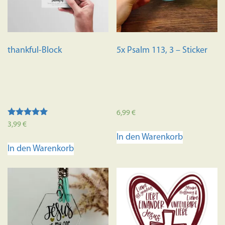
thankful-Block
5x Psalm 113, 3 – Sticker
6,99
€
Bewertet mit
3,99
€
5.00
In den Warenkorb
von 5
In den Warenkorb