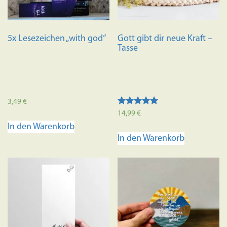
5x Lesezeichen „with god“
Gott gibt dir neue Kraft –
Tasse
3,49
€
Bewertet mit
14,99
€
5.00
In den Warenkorb
von 5
In den Warenkorb