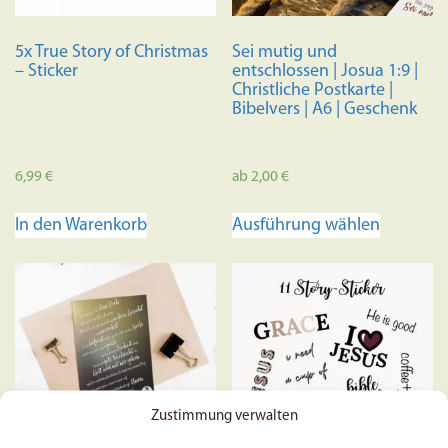
5x True Story of Christmas
Sei mutig und
– Sticker
entschlossen | Josua 1:9 |
Christliche Postkarte |
Bibelvers | A6 | Geschenk
6,99
€
ab
2,00
€
Dieses
In den Warenkorb
Ausführung wählen
Produkt
weist
mehrere
Variante
auf.
Die
Optione
können
Zustimmung verwalten
auf