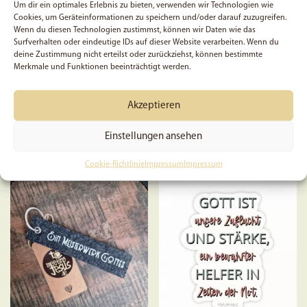
der
Um dir ein optimales Erlebnis zu bieten, verwenden wir Technologien wie
Cookies, um Geräteinformationen zu speichern und/oder darauf zuzugreifen.
Produkts
Wenn du diesen Technologien zustimmst, können wir Daten wie das
Aufkleber Anton
11 Instagram Story Sticker
gewählt
Surfverhalten oder eindeutige IDs auf dieser Website verarbeiten. Wenn du
Schaschkewitz
– Social Media
deine Zustimmung nicht erteilst oder zurückziehst, können bestimmte
werden
Merkmale und Funktionen beeinträchtigt werden.
Akzeptieren
0,50
€
0,99
€
Einstellungen ansehen
In den Warenkorb
In den Warenkorb
Cookie-Richtlinie
Impressum
Impressum