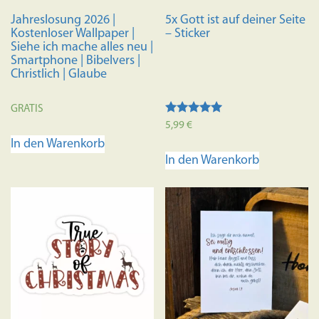
Jahreslosung 2026 |
5x Gott ist auf deiner Seite
Kostenloser Wallpaper |
– Sticker
Siehe ich mache alles neu |
Smartphone | Bibelvers |
Christlich | Glaube
GRATIS
Bewertet mit
5,99
€
5.00
In den Warenkorb
von 5
In den Warenkorb