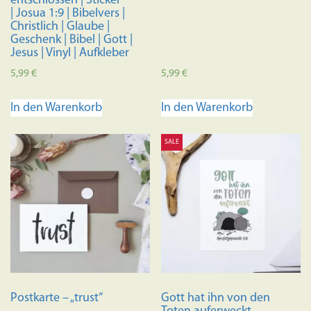
entschlossen | Sticker
werden
| Josua 1:9 | Bibelvers |
Christlich | Glaube |
Geschenk | Bibel | Gott |
Jesus | Vinyl | Aufkleber
5,99
€
5,99
€
In den Warenkorb
In den Warenkorb
SALE
Postkarte – „trust“
Gott hat ihn von den