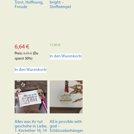
Produktseite
Trost, Hoffnung,
bright –
Freude
Stoffwimpel
gewählt
werden
11,90
€
6,64
€
Preis:
9,49
€
(Du
In den Warenkorb
sparst 30%)
In den Warenkorb
Alles was ihr tut
All is possible with
geschehe in Liebe,
god –
1. Korinther 16, 14
Schlüsselanhänger