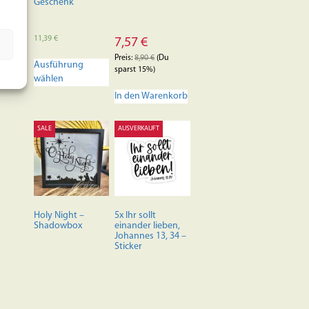
Geschenk
11,39
€
7,57
€
Dieses
Preis:
8,90
€
(Du
Ausführung
Produkt
sparst 15%)
wählen
weist
mehrere
In den Warenkorb
Varianten
auf.
SALE
AUSVERKAUFT
Die
Optionen
können
auf
der
Produktseite
Holy Night –
5x Ihr sollt
gewählt
Shadowbox
einander lieben,
werden
Johannes 13, 34 –
Sticker