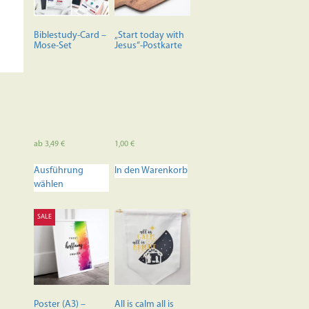
Biblestudy-Card –
„Start today with
Mose-Set
Jesus“-Postkarte
ab
3,49
€
1,00
€
Dieses
Ausführung
In den Warenkorb
Produkt
wählen
weist
mehrere
Varianten
SALE
auf.
Die
Optionen
können
auf
der
Poster (A3) –
All is calm all is