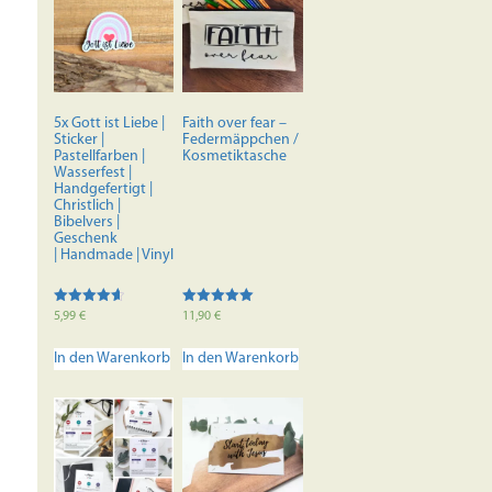
5x Gott ist Liebe |
Faith over fear –
Sticker |
Federmäppchen /
Pastellfarben |
Kosmetiktasche
Wasserfest |
Handgefertigt |
Christlich |
Bibelvers |
Geschenk
| Handmade | Vinyl
Bewertet
Bewertet mit
5,99
€
11,90
€
mit
5.00
4.67
von 5
von 5
In den Warenkorb
In den Warenkorb