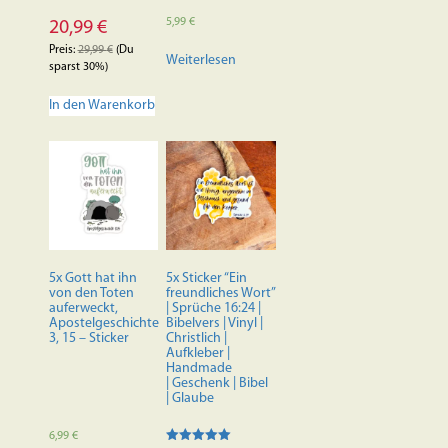
5,99
€
20,99
€
Preis:
29,99
€
(Du
Weiterlesen
sparst 30%)
In den Warenkorb
5x Gott hat ihn
5x Sticker “Ein
von den Toten
freundliches Wort”
auferweckt,
| Sprüche 16:24 |
Apostelgeschichte
Bibelvers | Vinyl |
3, 15 – Sticker
Christlich |
Aufkleber |
Handmade
| Geschenk | Bibel
| Glaube
6,99
€