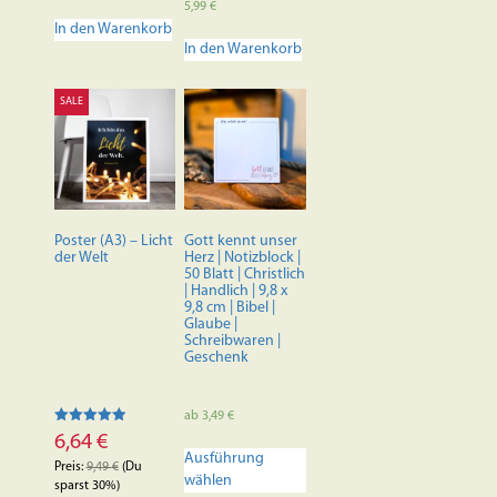
Bewertet mit
5,99
€
5.00
In den Warenkorb
von 5
In den Warenkorb
SALE
Poster (A3) – Licht
Gott kennt unser
der Welt
Herz | Notizblock |
50 Blatt | Christlich
| Handlich | 9,8 x
9,8 cm | Bibel |
Glaube |
Schreibwaren |
Geschenk
ab
3,49
€
Bewertet mit
6,64
€
Dieses
5.00
Ausführung
von 5
Produkt
Preis:
9,49
€
(Du
wählen
weist
sparst 30%)