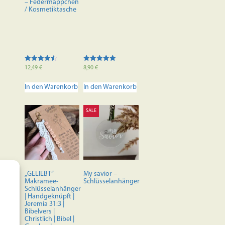
– Federmäppchen
/ Kosmetiktasche
Bewertet
Bewertet mit
12,49
€
8,90
€
mit
5.00
4.50
von 5
von 5
In den Warenkorb
In den Warenkorb
SALE
„GELIEBT“
My savior –
Makramee-
Schlüsselanhänger
Schlüsselanhänger
| Handgeknüpft |
Jeremia 31:3 |
Bibelvers |
Christlich | Bibel |