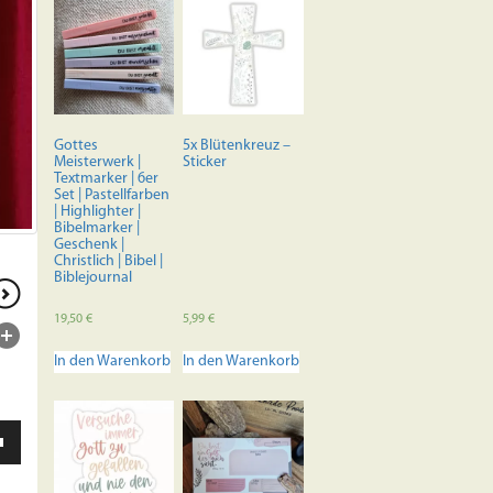
Gottes
5x Blütenkreuz –
Meisterwerk |
Sticker
Textmarker | 6er
Set | Pastellfarben
| Highlighter |
Bibelmarker |
Geschenk |
Christlich | Bibel |
Biblejournal
19,50
€
5,99
€
In den Warenkorb
In den Warenkorb
ten
unter
en,