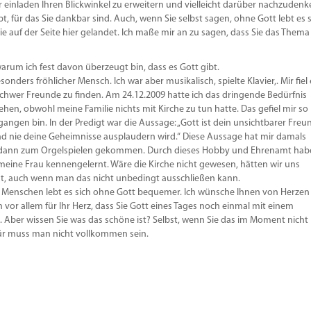
r einladen Ihren Blickwinkel zu erweitern und vielleicht darüber nachzudenk
t, für das Sie dankbar sind. Auch, wenn Sie selbst sagen, ohne Gott lebt es 
e auf der Seite hier gelandet. Ich maße mir an zu sagen, dass Sie das Thema
arum ich fest davon überzeugt bin, dass es Gott gibt.
nders fröhlicher Mensch. Ich war aber musikalisch, spielte Klavier,. Mir fiel 
 schwer Freunde zu finden. Am 24.12.2009 hatte ich das dringende Bedürfnis
ehen, obwohl meine Familie nichts mit Kirche zu tun hatte. Das gefiel mir so
angen bin. In der Predigt war die Aussage: „Gott ist dein unsichtbarer Freu
und nie deine Geheimnisse ausplaudern wird.“ Diese Aussage hat mir damals
che dann zum Orgelspielen gekommen. Durch dieses Hobby und Ehrenamt hab
 meine Frau kennengelernt. Wäre die Kirche nicht gewesen, hätten wir uns
t, auch wenn man das nicht unbedingt ausschließen kann.
n Menschen lebt es sich ohne Gott bequemer. Ich wünsche Ihnen von Herzen
vor allem für Ihr Herz, dass Sie Gott eines Tages noch einmal mit einem
 Aber wissen Sie was das schöne ist? Selbst, wenn Sie das im Moment nicht
für muss man nicht vollkommen sein.