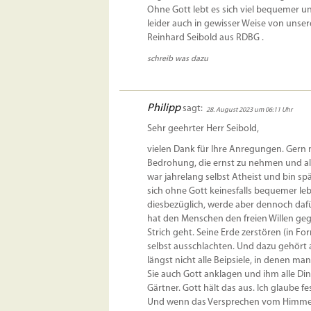
Ohne Gott lebt es sich viel bequemer u
leider auch in gewisser Weise von unser
Reinhard Seibold aus RDBG .
schreib was dazu
Philipp
sagt:
28. August 2023 um 06:11 Uhr
Sehr geehrter Herr Seibold,
vielen Dank für Ihre Anregungen. Gern 
Bedrohung, die ernst zu nehmen und alle
war jahrelang selbst Atheist und bin s
sich ohne Gott keinesfalls bequemer lebt
diesbezüglich, werde aber dennoch daf
hat den Menschen den freien Willen ge
Strich geht. Seine Erde zerstören (in 
selbst ausschlachten. Und dazu gehört 
längst nicht alle Beipsiele, in denen ma
Sie auch Gott anklagen und ihm alle Din
Gärtner. Gott hält das aus. Ich glaube fes
Und wenn das Versprechen vom Himmelre