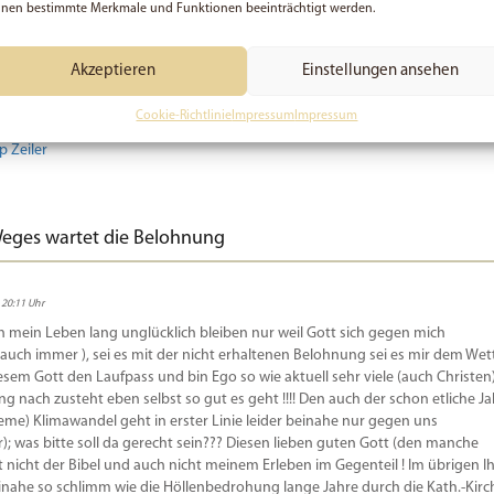
nen bestimmte Merkmale und Funktionen beeinträchtigt werden.
R
h bin 26 Jahre alt, hauptberuflich Betriebsorganisator und nebenamtlich im
Akzeptieren
Einstellungen ansehen
e Aufgabe, bei der man immer mit Gott verbunden bist. Ich freue mich, dass
rstützen und mich einbringen kann. Der Austausch über Gott ist leider nicht
Cookie-Richtlinie
Impressum
Impressum
 selbstverständlich.
p Zeiler
eges wartet die Belohnung
 20:11 Uhr
ich mein Leben lang unglücklich bleiben nur weil Gott sich gegen mich
ch immer ), sei es mit der nicht erhaltenen Belohnung sei es mir dem Wet
iesem Gott den Laufpass und bin Ego so wie aktuell sehr viele (auch Christen
 nach zusteht eben selbst so gut es geht !!!! Den auch der schon etliche Ja
eme) Klimawandel geht in erster Linie leider beinahe nur gegen uns
; was bitte soll da gerecht sein??? Diesen lieben guten Gott (den manche
cht nicht der Bibel und auch nicht meinem Erleben im Gegenteil ! Im übrigen I
inahe so schlimm wie die Höllenbedrohung lange Jahre durch die Kath.-Kirch