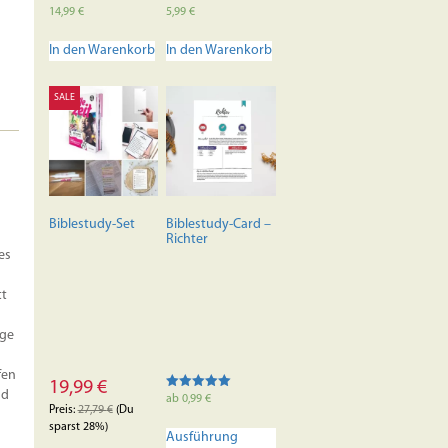
14,99
€
5,99
€
In den Warenkorb
In den Warenkorb
SALE
Biblestudy-Set
Biblestudy-Card –
Richter
es
tt
ege
fen
19,99
€
nd
Bewertet mit
ab
0,99
€
5.00
Preis:
27,79
€
(Du
Dieses
von 5
sparst 28%)
Ausführung
Produkt