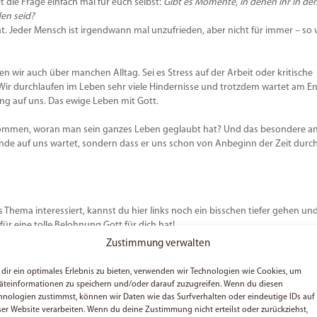
 die Frage einfach mal für euch selbst:
Gibt es Momente, in denen ihr in de
en seid?
at. Jeder Mensch ist irgendwann mal unzufrieden, aber nicht für immer – so v
n wir auch über manchen Alltag. Sei es Stress auf der Arbeit oder kritische
 Wir durchlaufen im Leben sehr viele Hindernisse und trotzdem wartet am E
ng auf uns. Das ewige Leben mit Gott.
bekommen, woran man sein ganzes Leben geglaubt hat? Und das besondere a
Ende auf uns wartet, sondern dass er uns schon von Anbeginn der Zeit durc
 Thema interessiert, kannst du hier links noch ein bisschen tiefer gehen un
für eine tolle Belohnung Gott für dich hat!
Zustimmung verwalten
dir ein optimales Erlebnis zu bieten, verwenden wir Technologien wie Cookies, um
äteinformationen zu speichern und/oder darauf zuzugreifen. Wenn du diesen
hnologien zustimmst, können wir Daten wie das Surfverhalten oder eindeutige IDs auf
ser Website verarbeiten. Wenn du deine Zustimmung nicht erteilst oder zurückziehst,