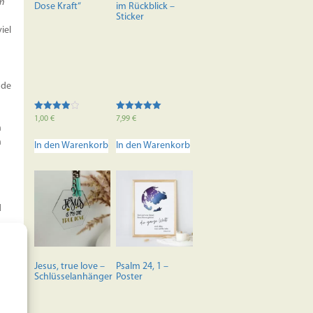
m
Produktseite
Dose Kraft“
im Rückblick –
Sticker
gewählt
iel
werden
nde
Bewertet
Bewertet mit
1,00
€
7,99
€
mit
5.00
n
4.00
von 5
h
von 5
In den Warenkorb
In den Warenkorb
d
Jesus, true love –
Psalm 24, 1 –
Schlüsselanhänger
Poster