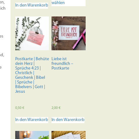
en,
wählen
weist
In den Warenkorb
sich
mehrere
Varianten
auf.
Die
Optionen
es
können
auf
der
nd,
Postkarte | Behüte
Liebe ist
Produktseite
dein Herz |
freundlich –
gewählt
e
Sprüche 4:23 |
Postkarte
werden
Christlich |
Geschenk | Bibel
| Sprüche |
Bibelvers | Gott |
Jesus
0,50
€
2,00
€
In den Warenkorb
In den Warenkorb