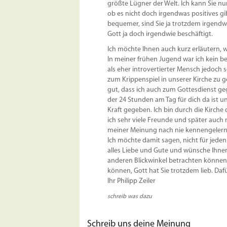
größte Lügner der Welt. Ich kann Sie nu
ob es nicht doch irgendwas positives gib
bequemer, sind Sie ja trotzdem irgendwi
Gott ja doch irgendwie beschäftigt.
Ich möchte Ihnen auch kurz erläutern, w
In meiner frühen Jugend war ich kein beso
als eher introvertierter Mensch jedoch
zum Krippenspiel in unserer Kirche zu g
gut, dass ich auch zum Gottesdienst geg
der 24 Stunden am Tag für dich da ist 
Kraft gegeben. Ich bin durch die Kir
ich sehr viele Freunde und später auch
meiner Meinung nach nie kennengelern
Ich möchte damit sagen, nicht für jede
alles Liebe und Gute und wünsche Ihnen 
anderen Blickwinkel betrachten können.
können, Gott hat Sie trotzdem lieb. Da
Ihr Philipp Zeiler
schreib was dazu
Schreib uns deine Meinung