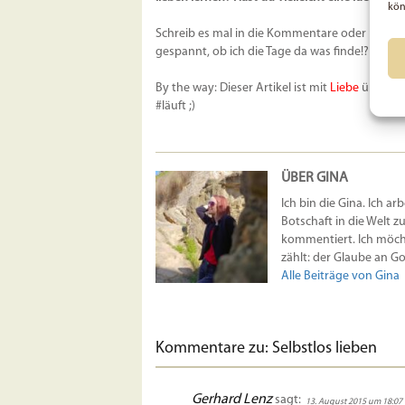
kön
Schreib es mal in die Kommentare oder poste d
gespannt, ob ich die Tage da was finde!?
By the way: Dieser Artikel ist mit
Liebe
überfüllt
#läuft ;)
ÜBER GINA
Ich bin die Gina. Ich ar
Botschaft in die Welt z
kommentiert. Ich möcht
zählt: der Glaube an Got
Alle Beiträge von Gina
Kommentare zu: Selbstlos lieben
Gerhard Lenz
sagt:
13. August 2015 um 18:07