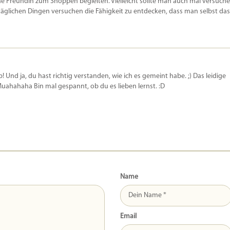
 ne Freundin zum Shoppen begleiten. Vielleicht sollte man auch mal versuch
ltäglichen Dingen versuchen die Fähigkeit zu entdecken, dass man selbst das
pp! Und ja, du hast richtig verstanden, wie ich es gemeint habe. ;) Das leidige
hahaha Bin mal gespannt, ob du es lieben lernst. :D
Name
Email