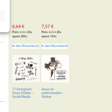
6,64
€
7,57
€
Preis:
9,49
€
(Du
Preis:
8,90
€
(Du
sparst 30%)
sparst 15%)
In den Warenkorb
In den Warenkorb
11 Instagram
Jesus ist
Story Sticker –
auferstanden –
Social Media
Sticker