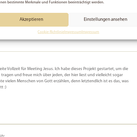
nen bestimmte Merkmale und Funktionen beeinträchtigt werden.
eine Ideen, Bilder, Videos unter den Hashtags
#agape
#love4you
. Bin
Akzeptieren
Einstellungen ansehen
. Mir ist aufgefallen, dass ich allein das Wort
Liebe
15 mal
verwendet habe.
Cookie-Richtlinie
Impressum
Impressum
beite Vollzeit für Meeting Jesus. Ich habe dieses Projekt gestartet, um die
u tragen und freue mich über jeden, der hier liest und vielleicht sogar
e vielen Menschen von Gott erzählen, denn letztendlich ist es das, was
t :)
 Uhr