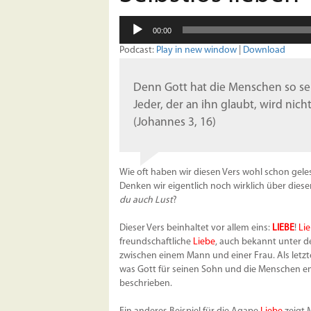
Audio-
00:00
Player
Podcast:
Play in new window
|
Download
Denn Gott hat die Menschen so sehr
Jeder, der an ihn glaubt, wird ni
(Johannes 3, 16)
Wie oft haben wir diesen Vers wohl schon gel
Denken wir eigentlich noch wirklich über diese
du auch Lust
?
Dieser Vers beinhaltet vor allem eins:
LIEBE
!
Li
freundschaftliche
Liebe
, auch bekannt unter de
zwischen einem Mann und einer Frau. Als letzte
was Gott für seinen Sohn und die Menschen em
beschrieben.