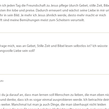
ch jeden Tag die Freundschaft zu Jesus pflege (durch Gebet, stille Zeit, Bib
en ihn lobe und preise. Dadurch erneuert und wächst seine Liebe in mir u
r in sein Bild. Je mehr ich Jesus ähnlich werde, desto mehr macht er mich
Kraft sind meine Bemühungen meist zum Scheitern verurteilt.
h frage mich, was an Gebet, Stille Zeit und Bibel lesen selbstlos ist? Ich wüsste
ungsvolle Liebe sein soll?
 Uhr
st du ja darauf an, dass man lernen soll Menschen zu lieben, die man eben ni
er und denke, dass ich es sogar einmal ausprobieren werde. Ich betrachte dei
n weiter. Manchmal tut man ja auch Dinge, die man überhaupt nicht leiden