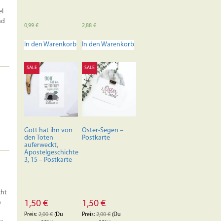
el
nd
0,99
€
2,88
€
In den Warenkorb
In den Warenkorb
SALE
SALE
Gott hat ihn von
Oster-Segen –
den Toten
Postkarte
auferweckt,
Apostelgeschichte
3, 15 – Postkarte
cht
1,50
€
1,50
€
n
Preis:
2,00
€
(Du
Preis:
2,00
€
(Du