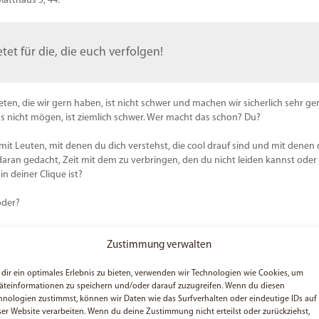
Matthäus 5, 44.
tet für die, die euch verfolgen!
eten, die wir gern haben, ist nicht schwer und machen wir sicherlich sehr ge
ns nicht mögen, ist ziemlich schwer. Wer macht das schon? Du?
h mit Leuten, mit denen du dich verstehst, die cool drauf sind und mit denen
aran gedacht, Zeit mit dem zu verbringen, den du nicht leiden kannst oder
n deiner Clique ist?
oder?
-
Liebe
. Es bedeutet, dass du das tust, was in Gottes Augen richtig wäre. Ich
Zustimmung verwalten
m Schlaf aufsagen kannst, aber gib dem Vers doch mal ’ne neue Chance und l
ckwinkel!
dir ein optimales Erlebnis zu bieten, verwenden wir Technologien wie Cookies, um
äteinformationen zu speichern und/oder darauf zuzugreifen. Wenn du diesen
Agape-
Liebe
zeigen kannst?
Lass mal deinen Egoismus hinter Dir und
hnologien zustimmst, können wir Daten wie das Surfverhalten oder eindeutige IDs auf
s und fang an zu lieben!
Vielleicht können wir als Community gemeinsam
ser Website verarbeiten. Wenn du deine Zustimmung nicht erteilst oder zurückziehst,
ibt es etwas, was wir gemeinsam tun können?