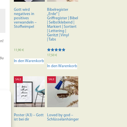
der
Produktseite
Gott wird
Bibelregister
gewählt
negatives in
„Erde“ |
werden
positives
Griffregister | Bibel
verwandeln –
| Selbstklebend |
Stoffwimpel
Markiert | Sortiert
| Lettering |
Geritzt | Vinyl
| Tabs
rn!
11,90
€
Bewertet mit
17,50
€
 du
4.88
In den Warenkorb
von 5
In den Warenkorb
SALE
SALE
ass
Poster (A3) – Gott
Loved by god –
ist bei dir
Schlüsselanhänger