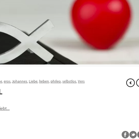
pe
,
eros
,
Johannes
,
Liebe
,
lieben
,
phileo
,
selbstlos
,
Vers
LL
bt...