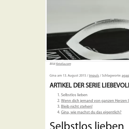
Bild:
fotolia.com
Gina am 13. August 2015 /
Impuls
/ Schlagworte:
aga
ARTIKEL DER SERIE
LIEBEVO
Selbstlos lieben
Wenn dich jemand von ganzen Herzen lie
Bleib nicht stehen!
Gina, wie machst du das eigentlich?
Selbstlos lieben