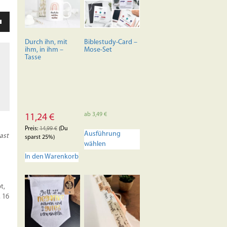
ten
unter
en,
Durch ihn, mit
Biblestudy-Card –
ihm, in ihm –
Mose-Set
Tasse
rke
ab
3,49
€
11,24
€
Dieses
Preis:
14,99
€
(Du
Ausführung
hast
Produkt
sparst 25%)
wählen
weist
In den Warenkorb
mehrere
Varianten
auf.
t,
Die
 16
Optionen
können
auf