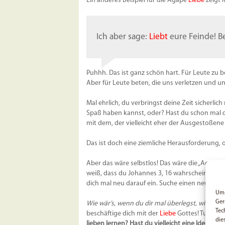
Ein anderes Beispiel für die Agape
Liebe
zeigt 
Ich aber sage:
Liebt
eure Feinde! Be
Puhhh. Das ist ganz schön hart. Für Leute zu b
Aber für Leute beten, die uns verletzen und u
Mal ehrlich, du verbringst deine Zeit sicherlic
Spaß haben kannst, oder? Hast du schon mal d
mit dem, der vielleicht eher der Ausgestoßene i
Das ist doch eine ziemliche Herausforderung, 
Aber das wäre selbstlos! Das wäre die „Agape“
weiß, dass du Johannes 3, 16 wahrscheinlich i
dich mal neu darauf ein. Suche einen neuen Bli
Um 
Ger
Wie wär’s, wenn du dir mal überlegst, wie du 
Tec
beschäftige dich mit der
Liebe
Gottes! Tue Gute
die
lieben lernen? Hast du vielleicht eine Idee? G