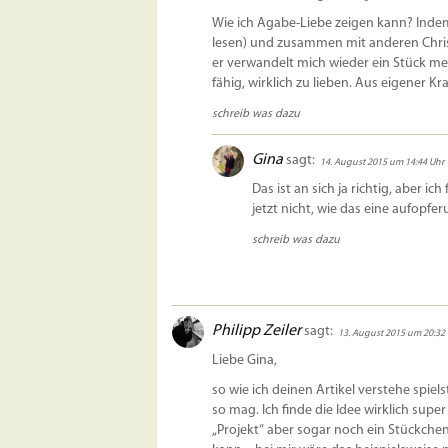
Wie ich Agabe-Liebe zeigen kann? Indem i
lesen) und zusammen mit anderen Christ
er verwandelt mich wieder ein Stück meh
fähig, wirklich zu lieben. Aus eigener 
schreib was dazu
Gina
sagt:
14. August 2015 um 14:44 Uhr
Das ist an sich ja richtig, aber ic
jetzt nicht, wie das eine aufopfer
schreib was dazu
Philipp Zeiler
sagt:
13. August 2015 um 20:32
Liebe Gina,
so wie ich deinen Artikel verstehe spiel
so mag. Ich finde die Idee wirklich sup
„Projekt“ aber sogar noch ein Stückche