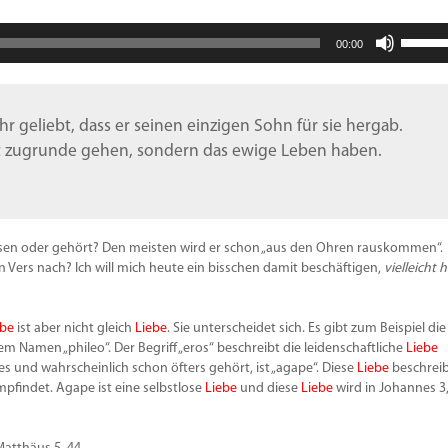
Pfeiltas
00:00
Hoch/R
benutz
um
die
 geliebt, dass er seinen einzigen Sohn für sie hergab.
Lautstä
cht zugrunde gehen, sondern das ewige Leben haben.
zu
regeln.
esen oder gehört? Den meisten wird er schon „aus den Ohren rauskommen“.
n Vers nach? Ich will mich heute ein bisschen damit beschäftigen,
vielleicht 
ebe
ist aber nicht gleich
Liebe
. Sie unterscheidet sich. Es gibt zum Beispiel die
m Namen „phileo“. Der Begriff „eros“ beschreibt die leidenschaftliche
Liebe
s und wahrscheinlich schon öfters gehört, ist „agape“. Diese
Liebe
beschreib
pfindet. Agape ist eine selbstlose
Liebe
und diese
Liebe
wird in Johannes 3,