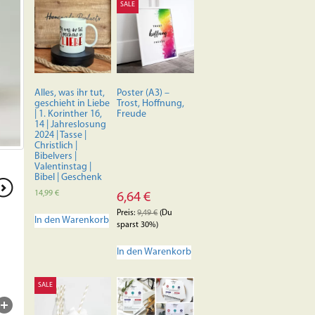
SALE
Alles, was ihr tut,
Poster (A3) –
geschieht in Liebe
Trost, Hoffnung,
| 1. Korinther 16,
Freude
14 | Jahreslosung
2024 | Tasse |
Christlich |
Bibelvers |
Valentinstag |
Bibel | Geschenk
14,99
€
6,64
€
Preis:
9,49
€
(Du
In den Warenkorb
sparst 30%)
In den Warenkorb
SALE