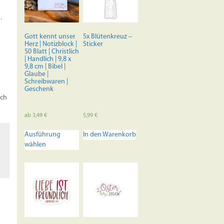
Optionen
rke
können
.
auf
der
Gott kennt unser
5x Blütenkreuz –
Produktseite
Herz | Notizblock |
Sticker
50 Blatt | Christlich
gewählt
| Handlich | 9,8 x
werden
9,8 cm | Bibel |
Glaube |
Schreibwaren |
Geschenk
och
ab
3,49
€
5,99
€
Dieses
Ausführung
In den Warenkorb
Produkt
wählen
weist
mehrere
Varianten
auf.
Die
Optionen
können
auf