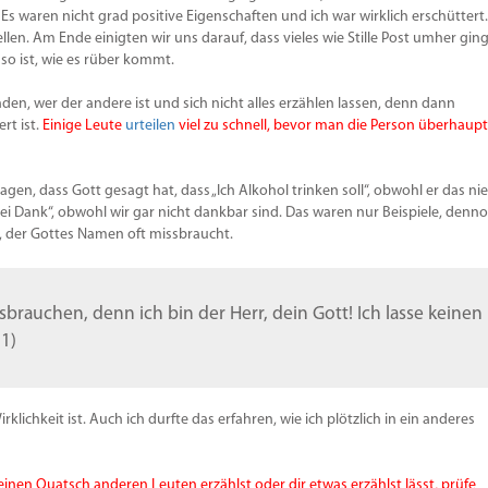
Lautstä
 Es waren nicht grad positive Eigenschaften und ich war wirklich erschüttert.
zu
ellen. Am Ende einigten wir uns darauf, dass vieles wie Stille Post umher ging
regeln.
 so ist, wie es rüber kommt.
nden, wer der andere ist und sich nicht alles erzählen lassen, denn dann
rt ist.
Einige Leute
urteilen
viel zu schnell, bevor man die Person überhaupt
agen, dass Gott gesagt hat, dass „Ich Alkohol trinken soll“, obwohl er das nie
ei Dank“, obwohl wir gar nicht dankbar sind. Das waren nur Beispiele, denn
, der Gottes Namen oft missbraucht.
rauchen, denn ich bin der Herr, dein Gott! Ich lasse keinen
11)
irklichkeit ist. Auch ich durfte das erfahren, wie ich plötzlich in ein anderes
inen Quatsch anderen Leuten erzählst oder dir etwas erzählst lässt, prüfe