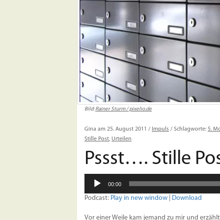
Bild:
Rainer Sturm / pixelio.de
Gina am 25. August 2011 /
Impuls
/ Schlagworte:
5. M
Stille Post
,
Urteilen
Pssst…. Stille Pos
Audio-
00:00
Player
Podcast:
Play in new window
|
Download
Vor einer Weile kam jemand zu mir und erzählt