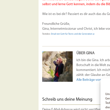
selbst und lerne Gott kennen, indem du die Bibe
Wie ist es bei dir? Passiert es dir auch das d
Freundliche Grüße,
Gina, Internetmissionar und Christ, ich lebe v
Textidee:
Email von Gott für Teens und die Generation @
ÜBER GINA
Ich bin die Gina. Ich ar
Botschaft in die Welt z
kommentiert. Ich möcht
zählt: der Glaube an Got
Alle Beiträge von Gina
Um 
Ger
Schreib uns deine Meinung
Tec
die
Deine E-Mail-Adresse wird nicht veröffentlicht.