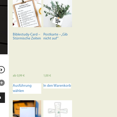
Biblestudy-Card –
Postkarte – „Gib
Stürmische Zeiten
nicht auf“
ab
0,99
€
1,00
€
Dieses
Ausführung
In den Warenkorb
Produkt
wählen
weist
ten
mehrere
unter
Varianten
en,
auf.
Die