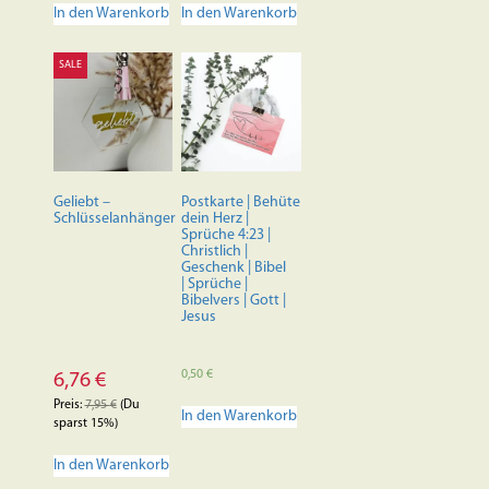
In den Warenkorb
In den Warenkorb
SALE
Geliebt –
Postkarte | Behüte
Schlüsselanhänger
dein Herz |
Sprüche 4:23 |
Christlich |
Geschenk | Bibel
| Sprüche |
Bibelvers | Gott |
Jesus
0,50
€
6,76
€
Preis:
7,95
€
(Du
In den Warenkorb
sparst 15%)
In den Warenkorb