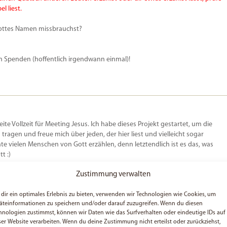
l liest.
u Gottes Namen missbrauchst?
on Spenden (hoffentlich irgendwann einmal)!
beite Vollzeit für Meeting Jesus. Ich habe dieses Projekt gestartet, um die
u tragen und freue mich über jeden, der hier liest und vielleicht sogar
e vielen Menschen von Gott erzählen, denn letztendlich ist es das, was
t :)
Zustimmung verwalten
dir ein optimales Erlebnis zu bieten, verwenden wir Technologien wie Cookies, um
äteinformationen zu speichern und/oder darauf zuzugreifen. Wenn du diesen
hnologien zustimmst, können wir Daten wie das Surfverhalten oder eindeutige IDs auf
ser Website verarbeiten. Wenn du deine Zustimmung nicht erteilst oder zurückziehst,