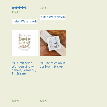
5,99
€
Bewertet
12,49
€
mit
In den Warenkorb
4.50
von 5
In den Warenkorb
5x Durch seine
5x Rufe mich an in
Wunden sind wir
der Not – Sticker
geheilt, Jesaja 53,
5 – Sticker
5,99
€
6,99
€