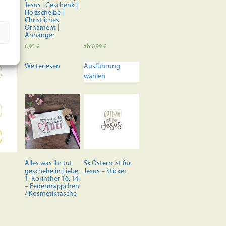
Jesus | Geschenk |
Holzscheibe |
Christliches
Ornament |
Anhänger
6,95
€
ab
0,99
€
Dieses
Weiterlesen
Ausführung
Produkt
wählen
weist
mehrere
Varianten
auf.
Die
Optionen
können
auf
der
Alles was ihr tut
5x Ostern ist für
Produktseite
geschehe in Liebe,
Jesus – Sticker
1. Korinther 16, 14
gewählt
– Federmäppchen
werden
/ Kosmetiktasche