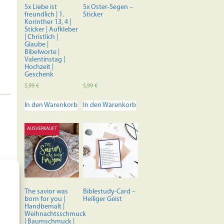
der
5x Liebe ist
5x Oster-Segen –
Produktseite
freundlich | 1.
Sticker
Korinther 13, 4 |
gewählt
Sticker | Aufkleber
werden
| Christlich |
Glaube |
Bibelworte |
Valentinstag |
Hochzeit |
Geschenk
5,99
€
5,99
€
In den Warenkorb
In den Warenkorb
AUSVERKAUFT
The savior was
Biblestudy-Card –
born for you |
Heiliger Geist
Handbemalt |
Weihnachtsschmuck
| Baumschmuck |