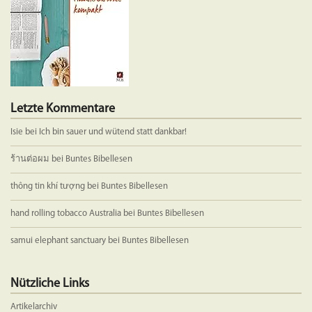
Produktseite
gewählt
werden
Letzte Kommentare
Isie
bei
Ich bin sauer und wütend statt dankbar!
ร้านต่อผม
bei
Buntes Bibellesen
thông tin khí tượng
bei
Buntes Bibellesen
hand rolling tobacco Australia
bei
Buntes Bibellesen
samui elephant sanctuary
bei
Buntes Bibellesen
Nützliche Links
Artikelarchiv