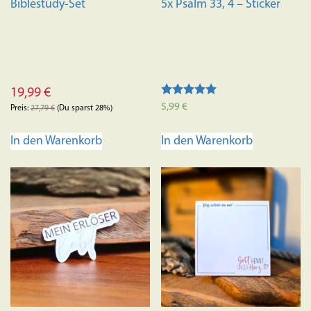
Biblestudy-Set
5x Psalm 33, 4 – Sticker
19,99
€
Bewertet mit
5,99
€
Preis:
27,79
€
(Du sparst 28%)
5.00
von 5
In den Warenkorb
In den Warenkorb