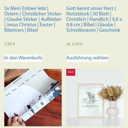
5x Mein Erlöser lebt |
Gott kennt unser Herz |
Ostern | Christlicher Sticker
Notizblock | 50 Blatt |
| Glaube Sticker | Aufkleber
Christlich | Handlich | 9,8 x
| Jesus Christus | Easter |
9,8 cm | Bibel | Glaube |
Bibelvers | Bibel
Schreibwaren | Geschenk
5,99
€
ab
3,49
€
Dieses
In den Warenkorb
Ausführung wählen
Produkt
weist
SALE
mehrere
Variante
auf.
Die
Optione
können
auf
der