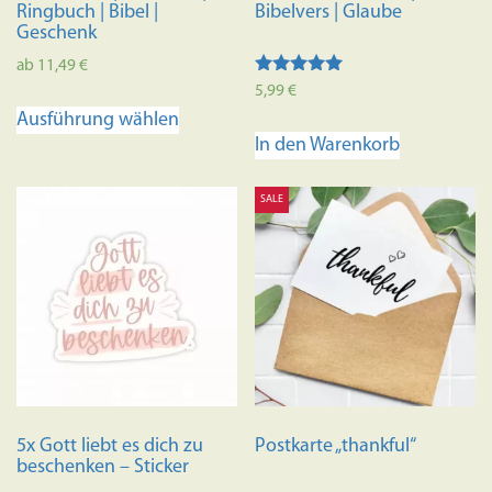
Ringbuch | Bibel |
Bibelvers | Glaube
Geschenk
ab
11,49
€
Bewertet mit
5,99
€
Dieses
5.00
Ausführung wählen
von 5
Produkt
In den Warenkorb
weist
mehrere
SALE
Varianten
auf.
Die
Optionen
können
auf
der
Produktseite
gewählt
5x Gott liebt es dich zu
Postkarte „thankful“
werden
beschenken – Sticker