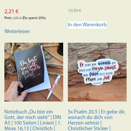
10,99
€
2,21
€
Preis:
2,95
€
(Du sparst 25%)
In den Warenkorb
Weiterlesen
Notizbuch „Du bist ein
5x Psalm 20,5 | Er gebe dir,
Gott, der mich sieht“ | DIN
wonach du dich von
A5 | 100 Seiten | Liniert | 1.
Herzen sehnst |
Mose 16,13 | Christlich |
Christlicher Sticker |