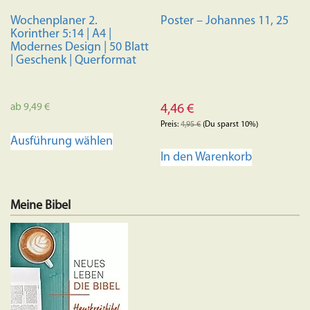
Produkts
Wochenplaner 2.
Poster – Johannes 11, 25
gewählt
Korinther 5:14 | A4 |
werden
Modernes Design | 50 Blatt
| Geschenk | Querformat
ab
9,49
€
4,46
€
Preis:
4,95
€
(Du sparst 10%)
Dieses
Ausführung wählen
Produkt
In den Warenkorb
weist
mehrere
Varianten
Meine Bibel
auf.
Die
Optionen
können
auf
der