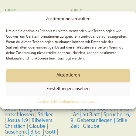
5,99
€
5,99
€
Zustimmung verwalten
In den Warenkorb
In den Warenkorb
Um dir ein optimales Erlebnis zu bieten, verwenden wir Technologien wie
Cookies, um Geräteinformationen zu speichern und/oder darauf zuzugreifen.
Wenn du diesen Technologien zustimmst, können wir Daten wie das
Surfverhalten oder eindeutige IDs auf dieser Website verarbeiten. Wenn du
deine Zustimmung nicht erteilst oder zurückziehst, können bestimmte
Merkmale und Funktionen beeinträchtigt werden.
Akzeptieren
Einstellungen ansehen
Cookie-Richtlinie
Impressum
Impressum
5x Sei mutig und
Christlicher Wochenplaner
entschlossen | Sticker
| A4 | 50 Blatt | Sprüche 16,
| Josua 1:9 | Bibelvers |
9 | Gebetsanliegen | Stille
Christlich | Glaube |
Zeit | Glaube
Geschenk | Bibel | Gott |