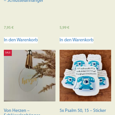
– Schlüsselanhänger
7,95
€
5,99
€
In den Warenkorb
In den Warenkorb
SALE
Von Herzen –
5x Psalm 50, 15 – Sticker