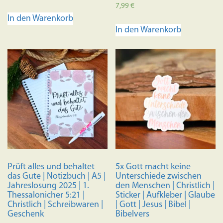
Bewertet mit
7,99
€
5.00
In den Warenkorb
von 5
In den Warenkorb
Prüft alles und behaltet
5x Gott macht keine
das Gute | Notizbuch | A5 |
Unterschiede zwischen
Jahreslosung 2025 | 1.
den Menschen | Christlich |
Thessalonicher 5:21 |
Sticker | Aufkleber | Glaube
Christlich | Schreibwaren |
| Gott | Jesus | Bibel |
Geschenk
Bibelvers