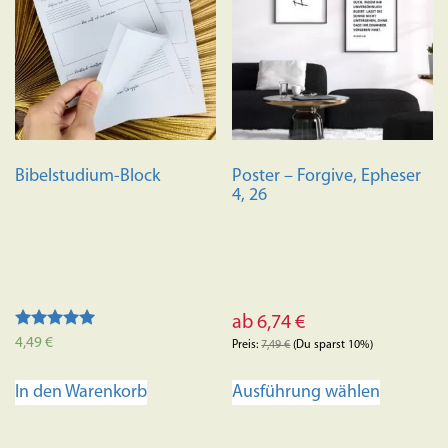
Bibelstudium-Block
Poster – Forgive, Epheser
4, 26
ab
6,74
€
Bewertet
4,49
€
Preis:
7,49
€
(Du sparst 10%)
mit
4.95
Dieses
von 5
Ausführung wählen
In den Warenkorb
Produkt
weist