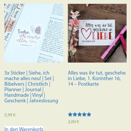
5x Sticker | Siehe, ich
Alles was ihr tut, geschehe
mache alles neu! | Set |
in Liebe, 1. Korinther 16,
Bibelvers | Christlich |
14 – Postkarte
Planner | Journal |
Handmade | Vinyl |
Geschenk | Jahreslosung
5,99
€
Bewertet mit
2,00
€
5.00
In den Warenkorb
von 5