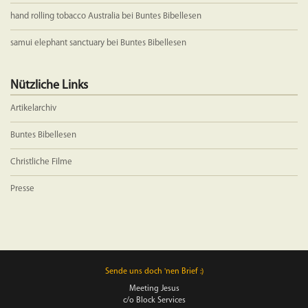
hand rolling tobacco Australia
bei
Buntes Bibellesen
samui elephant sanctuary
bei
Buntes Bibellesen
Nützliche Links
Artikelarchiv
Buntes Bibellesen
Christliche Filme
Presse
Sende uns doch 'nen Brief :)
Meeting Jesus
c/o Block Services