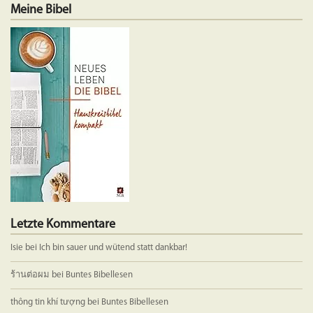
mehrere
Meine Bibel
Variante
auf.
Die
Optione
können
auf
der
Produkts
gewählt
werden
Letzte Kommentare
Isie
bei
Ich bin sauer und wütend statt dankbar!
ร้านต่อผม
bei
Buntes Bibellesen
thông tin khí tượng
bei
Buntes Bibellesen