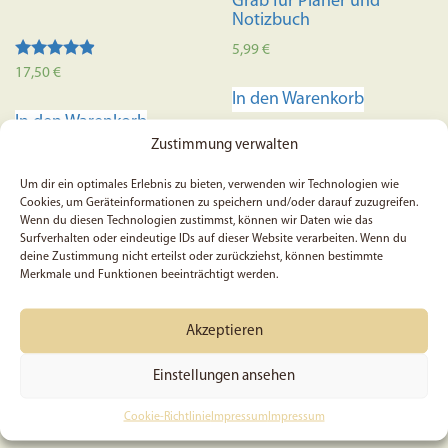
Grab für Planer und
Notizbuch
5,99
€
Bewertet
17,50
€
mit
In den Warenkorb
4.73
von 5
In den Warenkorb
Zustimmung verwalten
SALE
Um dir ein optimales Erlebnis zu bieten, verwenden wir Technologien wie
Cookies, um Geräteinformationen zu speichern und/oder darauf zuzugreifen.
Wenn du diesen Technologien zustimmst, können wir Daten wie das
Surfverhalten oder eindeutige IDs auf dieser Website verarbeiten. Wenn du
deine Zustimmung nicht erteilst oder zurückziehst, können bestimmte
Merkmale und Funktionen beeinträchtigt werden.
Akzeptieren
Einstellungen ansehen
5x Jesaja 25, 1 – Sticker
Durch ihn, mit ihm, in ihm
– Postkarte (B-Ware)
Cookie-Richtlinie
Impressum
Impressum