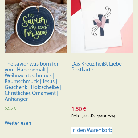
The savior was born for
Das Kreuz heißt Liebe –
you | Handbemalt |
Postkarte
Weihnachtsschmuck |
Baumschmuck | Jesus |
Geschenk | Holzscheibe |
Christliches Ornament |
Anhänger
6,95
€
1,50
€
Preis:
2,00
€
(Du sparst 25%)
Weiterlesen
In den Warenkorb