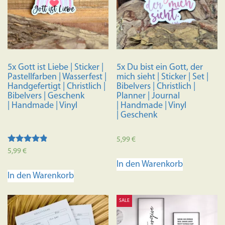
5x Gott ist Liebe | Sticker |
5x Du bist ein Gott, der
Pastellfarben | Wasserfest |
mich sieht | Sticker | Set |
Handgefertigt | Christlich |
Bibelvers | Christlich |
Bibelvers | Geschenk
Planner | Journal
| Handmade | Vinyl
| Handmade | Vinyl
| Geschenk
5,99
€
Bewertet
5,99
€
mit
In den Warenkorb
4.67
von 5
In den Warenkorb
SALE