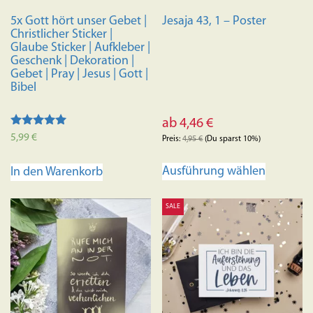
5x Gott hört unser Gebet |
Jesaja 43, 1 – Poster
Christlicher Sticker |
Glaube Sticker | Aufkleber |
Geschenk | Dekoration |
Gebet | Pray | Jesus | Gott |
Bibel
ab
4,46
€
Bewertet mit
5,99
€
Preis:
4,95
€
(Du sparst 10%)
5.00
von 5
Dieses
Ausführung wählen
In den Warenkorb
Produkt
weist
SALE
mehrere
Variante
auf.
Die
Optione
können