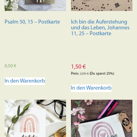
auf
der
Produkts
Psalm 50, 15 – Postkarte
Ich bin die Auferstehung
gewählt
und das Leben, Johannes
werden
11, 25 – Postkarte
0,50
€
1,50
€
Preis:
2,00
€
(Du sparst 25%)
In den Warenkorb
In den Warenkorb