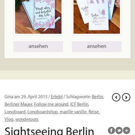
ansehen
ansehen
Gina am 29. April 2015 /
Erlebt
/ Schlagworte:
Berlin
,
Berliner Mauer
,
Follow me around
,
ICF Berlin
,
Longboard
,
Longboardshop
,
marille vanille
,
Reise
,
Vlog
,
wonderpots
Sightseeing Berlin