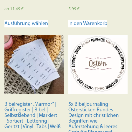
ab
11,49
€
5,99
€
Dieses
Ausführung wählen
In den Warenkorb
Produkt
weist
mehrere
Varianten
auf.
Die
Optionen
können
auf
der
Produktseite
Bibelregister „Marmor“ |
5x Bibeljournaling
gewählt
Griffregister | Bibel |
Ostersticker: Rundes
werden
Selbstklebend | Markiert
Design mit christlichen
| Sortiert | Lettering |
Begriffen wie
Geritzt | Vinyl | Tabs | Weiß
Auferstehung & leeres