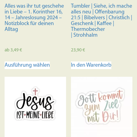
Alles was ihr tut geschehe
Tumbler | Siehe, ich mache
in Liebe – 1. Korinther 16,
alles neu | Offenbarung
14 – Jahreslosung 2024 –
21:5 | Bibelvers | Christlich |
Notizblock für deinen
Geschenk | Kaffee |
Alltag
Thermobecher
| Strohhalm
ab
3,49
€
23,90
€
Dieses
Ausführung wählen
In den Warenkorb
Produkt
weist
mehrere
Varianten
auf.
Die
Optionen
können
auf
der