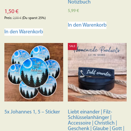
Notizbuch
5,99
€
1,50
€
Preis:
2,00
€
(Du sparst 25%)
In den Warenkorb
In den Warenkorb
SALE
5x Johannes 1, 5 – Sticker
Liebt einander | Filz-
Schlüsselanhänger |
Accessoire | Christlich |
Geschenk | Glaube | Gott |