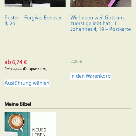
Poster – Forgive, Epheser
Wir lieben weil Gott uns
4, 26
zuerst geliebt hat , 1.
Johannes 4, 19 – Postkarte
2,00
€
ab
6,74
€
Preis:
7,49
€
(Du sparst 10%)
In den Warenkorb
Dieses
Ausführung wählen
Produkt
weist
mehrere
Meine Bibel
Varianten
auf.
Die
Optionen