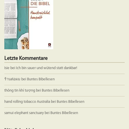
können
auf
der
Produktseite
gewählt
werden
Letzte Kommentare
Isie
bei
Ich bin sauer und wütend statt dankbar!
ร้านต่อผม
bei
Buntes Bibellesen
thông tin khí tượng
bei
Buntes Bibellesen
hand rolling tobacco Australia
bei
Buntes Bibellesen
samui elephant sanctuary
bei
Buntes Bibellesen