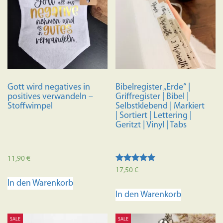
Die
Optione
können
auf
der
Produkts
gewählt
Gott wird negatives in
Bibelregister „Erde“ |
werden
positives verwandeln –
Griffregister | Bibel |
Stoffwimpel
Selbstklebend | Markiert
| Sortiert | Lettering |
Geritzt | Vinyl | Tabs
11,90
€
Bewertet
17,50
€
mit
In den Warenkorb
4.88
von 5
In den Warenkorb
SALE
SALE