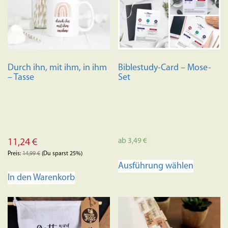
Durch ihn, mit ihm, in ihm
Biblestudy-Card – Mose-
– Tasse
Set
ab
3,49
€
11,24
€
Preis:
14,99
€
(Du sparst 25%)
Dieses
Ausführung wählen
Produkt
In den Warenkorb
weist
mehrere
Variante
auf.