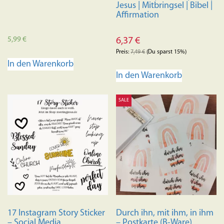
Jesus | Mitbringsel | Bibel |
Affirmation
5,99
€
6,37
€
Preis:
7,49
€
(Du sparst 15%)
In den Warenkorb
In den Warenkorb
SALE
17 Instagram Story Sticker
Durch ihn, mit ihm, in ihm
– Social Media
– Postkarte (B-Ware)