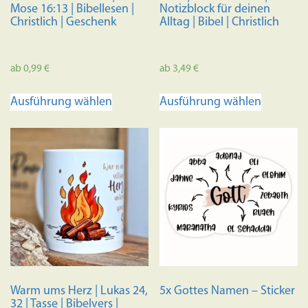
Mose 16:13 | Bibellesen |
Notizblock für deinen
Christlich | Geschenk
Alltag | Bibel | Christlich
ab
0,99
€
ab
3,49
€
Dieses
Dieses
Ausführung wählen
Ausführung wählen
Produkt
Produkt
weist
weist
mehrere
mehrere
Varianten
Variante
auf.
auf.
Die
Die
Optionen
Optione
können
können
auf
auf
der
der
Produktseite
Produkts
Warm ums Herz | Lukas 24,
5x Gottes Namen – Sticker
gewählt
gewählt
32 | Tasse | Bibelvers |