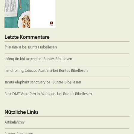
Produkts
gewählt
werden
Letzte Kommentare
ร้านต่อผม
bei
Buntes Bibellesen
thông tin khí tượng
bei
Buntes Bibellesen
hand rolling tobacco Australia
bei
Buntes Bibellesen
samui elephant sanctuary
bei
Buntes Bibellesen
Best DMT Vape Pen In Michigan.
bei
Buntes Bibellesen
Nützliche Links
Artikelarchiv