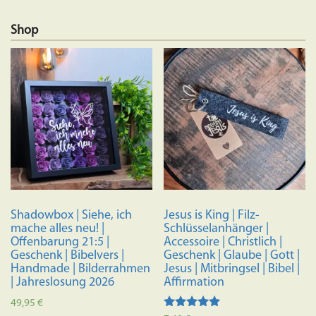
Shop
Shadowbox | Siehe, ich
Jesus is King | Filz-
mache alles neu! |
Schlüsselanhänger |
Offenbarung 21:5 |
Accessoire | Christlich |
Geschenk | Bibelvers |
Geschenk | Glaube | Gott |
Handmade | Bilderrahmen
Jesus | Mitbringsel | Bibel |
| Jahreslosung 2026
Affirmation
49,95
€