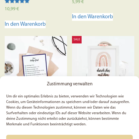
5,99
€
Bewertet mit
10,99
€
5.00
In den Warenkorb
von 5
In den Warenkorb
SALE
Zustimmung verwalten
Um dir ein optimales Erlebnis zu bieten, verwenden wir Technologien wie
Cookies, um Geräteinformationen zu speichern und/oder darauf zuzugreifen.
Wenn du diesen Technologien zustimmst, können wir Daten wie das
Biblestudy-Card – Heiliger
Durch ihn, mit ihm, in ihm
Surfverhalten oder eindeutige IDs auf dieser Website verarbeiten. Wenn du
Geist
– Poster
deine Zustimmung nicht erteilst oder zurückziehst, können bestimmte
Merkmale und Funktionen beeinträchtigt werden.