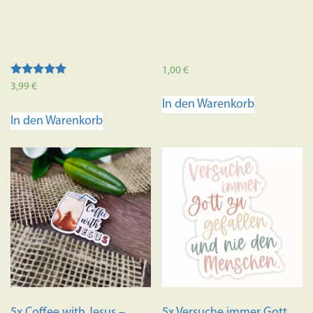
1,00
€
Bewertet mit
3,99
€
5.00
In den Warenkorb
von 5
In den Warenkorb
5x Coffee with Jesus –
5x Versuche immer Gott