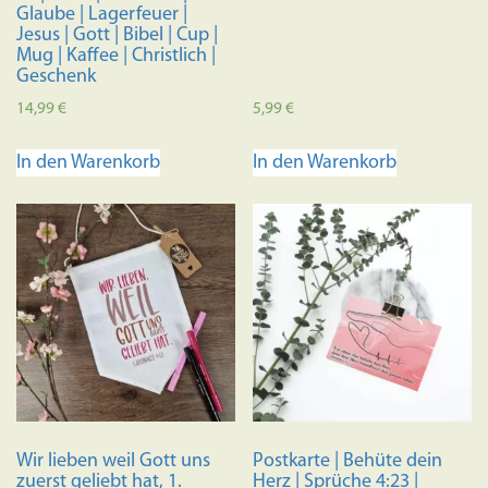
werden
werden
Glaube | Lagerfeuer |
Jesus | Gott | Bibel | Cup |
Mug | Kaffee | Christlich |
Geschenk
14,99
€
5,99
€
In den Warenkorb
In den Warenkorb
Wir lieben weil Gott uns
Postkarte | Behüte dein
zuerst geliebt hat, 1.
Herz | Sprüche 4:23 |