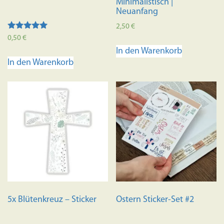
Minimalistisch |
Neuanfang
2,50
€
Bewertet mit
0,50
€
5.00
In den Warenkorb
von 5
In den Warenkorb
5x Blütenkreuz – Sticker
Ostern Sticker-Set #2