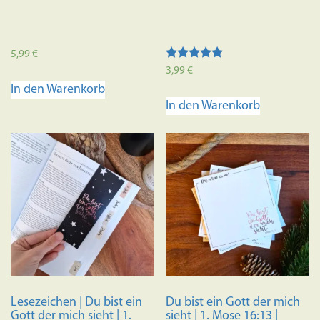
5,99
€
Bewertet mit
3,99
€
5.00
In den Warenkorb
von 5
In den Warenkorb
Lesezeichen | Du bist ein
Du bist ein Gott der mich
Gott der mich sieht | 1.
sieht | 1. Mose 16:13 |