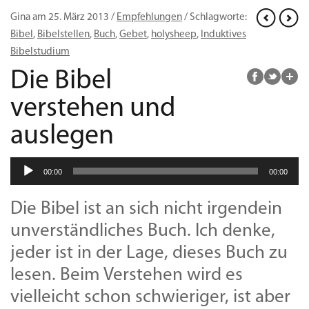
Gina am 25. März 2013 /
Empfehlungen
/ Schlagworte:
Bibel
,
Bibelstellen
,
Buch
,
Gebet
,
holysheep
,
Induktives
Bibelstudium
Die Bibel
verstehen und
auslegen
Audio-
00:00
00:00
Player
Die Bibel ist an sich nicht irgendein
unverständliches Buch. Ich denke,
jeder ist in der Lage, dieses Buch zu
lesen. Beim Verstehen wird es
vielleicht schon schwieriger, ist aber