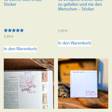
Sticker
zu gefallen und nie den
Menschen – Sticker
5,99
€
Bewertet mit
5,99
€
5.00
In den Warenkorb
von 5
In den Warenkorb