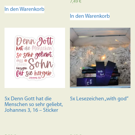
Bewertet mit
7,49
€
5.00
In den Warenkorb
von 5
In den Warenkorb
5x Denn Gott hat die
5x Lesezeichen „with god“
Menschen so sehr geliebt,
Johannes 3, 16 – Sticker