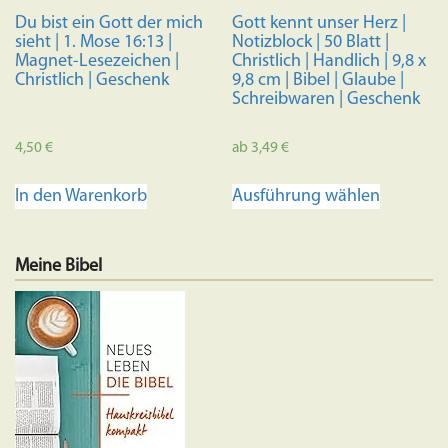
Du bist ein Gott der mich
Gott kennt unser Herz |
sieht | 1. Mose 16:13 |
Notizblock | 50 Blatt |
Magnet-Lesezeichen |
Christlich | Handlich | 9,8 x
Christlich | Geschenk
9,8 cm | Bibel | Glaube |
Schreibwaren | Geschenk
4,50
€
ab
3,49
€
Dieses
In den Warenkorb
Ausführung wählen
Produkt
weist
mehrere
Meine Bibel
Variante
auf.
Die
Optione
können
auf
der